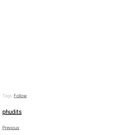
Tags:
Follow
phudits
แนะแนว
Previous
Previous