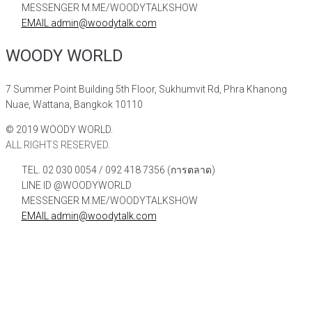
MESSENGER M.ME/WOODYTALKSHOW
EMAIL admin@woodytalk.com
WOODY WORLD
7 Summer Point Building 5th Floor, Sukhumvit Rd, Phra Khanong
Nuae, Wattana, Bangkok 10110
©
2019
WOODY WORLD.
ALL RIGHTS RESERVED.
TEL. 02 030 0054 / 092 418 7356 (การตลาด)
LINE ID @WOODYWORLD
MESSENGER M.ME/WOODYTALKSHOW
EMAIL admin@woodytalk.com