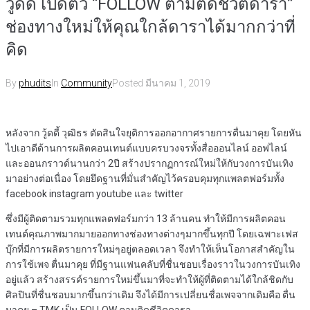
วู้ดดี้ เปิดตัว “FOLLOW ตามติดชีวิตดารา”
ช่องทางใหม่ให้คุณใกล้ดาราได้มากกว่าที่
คิด
By
phudits
In
Community
Posted
มีนาคม 1, 2019
หลังจาก วู้ดดี้ วุฒิธร ตัดสินใจยุติการออกอากาศรายการตื่นมาคุย โดยหัน
ไปเอาดีด้านการผลิตคอนเทนต์แบบครบวงจรทั้งสื่อออนไลน์ ออฟไลน์
และออนกราวด์นานกว่า 2ปี สร้างปรากฏการณ์ใหม่ให้กับวงการบันเทิง
มาอย่างต่อเนื่อง โดยยึดฐานที่มั่นสำคัญไว้ครอบคุมทุกแพลตฟอร์มทั้ง
facebook instagram youtube และ twitter
ซึ่งมีผู้ติดตามรวมทุกแพลตฟอร์มกว่า 13 ล้านคน ทำให้มีการผลิตคอน
เทนต์คุณภาพมากมายออกทางช่องทางต่างๆมากขึ้นทุกปี โดยเฉพาะเฟส
บุ๊กที่มีการผลิตรายการใหม่ๆอยู่ตลอดเวลา จึงทำให้เห็นโอกาสสำคัญใน
การใช้เพจ ตื่นมาคุย ที่มีฐานแฟนคลับที่ชื่นชอบเรื่องราวในวงการบันเทิง
อยู่แล้ว สร้างสรรค์รายการใหม่ขึ้นมาที่จะทำให้ผู้ที่ติดตามได้ใกล้ชิดกับ
ศิลปินที่ชื่นชอบมากขึ้นกว่าเดิม จึงได้มีการเปลี่ยนชื่อเพจจากเดิมคือ ตื่น