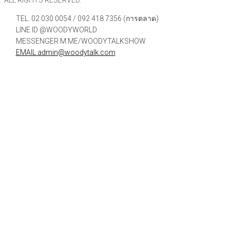
ALL RIGHTS RESERVED.
TEL. 02 030 0054 / 092 418 7356 (การตลาด)
LINE ID @WOODYWORLD
MESSENGER M.ME/WOODYTALKSHOW
EMAIL admin@woodytalk.com