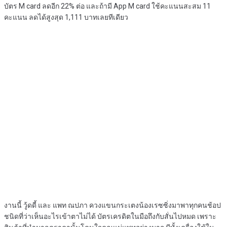
บัตร M card ลดอีก 22% ต่อ และถ้ามี App M card ใช้คะแนนสะสม 11
คะแนน ลดได้สูงสุด 1,111 บาทเลยทีเดียว
งานนี้ วู้ดดี้ และ แพท ณปภา ควงแขนกระเตงน้องเรซซิ่งมาพาทุกคนช้อป
ชนิดที่ว่าเห็นอะไรเข้าตาไม่ได้ บัตรเครดิตในมือถึงกับสั่นไปหมด เพราะ