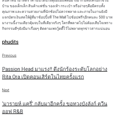
สินค้าที่นำมาลดราคานั้นโดนใจคุณแม่แพทอย่างมาก มีทั้งเครื่องใช้ใน
บ้าน ของเด็กเล็ก สินค้าแฟชั่น รองเท้า กระเป๋า หรือง่ายๆคือมีครบทั้ง
คุณภาพ และความสวยงามที่นักช้อปไม่ควรพลาด และภายในงานยังมี
แจกบัตรเงินสดให้ผู้ที่มาช้อปปิ้งที่ The Mall ไปช้อปฟรีๆอีกคนละ 500 บาท
มางานนี้งานเดียวคุ้มจบในที่เดียวจริงๆ ใครที่พลาดไปไม่ต้องเสียใจเพราะ
กิจกรรมดีๆยังมีมาเรื่อยๆ ติดตามเพจวู้ดดี้ไว้ไม่พลาดทุกข่าวสารแน่นอน
phudits
แนะแนว
Previous
Previous
เรื่อง
Passion Head มาแรง!! ดึงนักร้องระดับโลกอย่าง
Rita Ora เปิดคอนเสิร์ตในไทยครั้งแรก
Next
Next
‘มารายห์ แครี่’ กลับมาอีกครั้ง ขอทวงบังลังก์ ควีน
ออฟ R&B