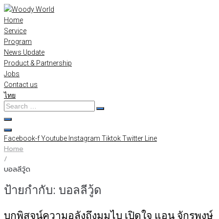
Skip
to
Home
content
Service
Program
News Update
Product & Partnership
Jobs
Contact us
ไทย
Search
…
Facebook-f
Youtube
Instagram
Tiktok
Twitter
Line
Home
/
บอลลีวู้ด
ป้ายกำกับ:
บอลลีวู้ด
บุกพิสูจน์ความอลังถึงมุมไบ เปิดใจ แอน จักรพงษ์