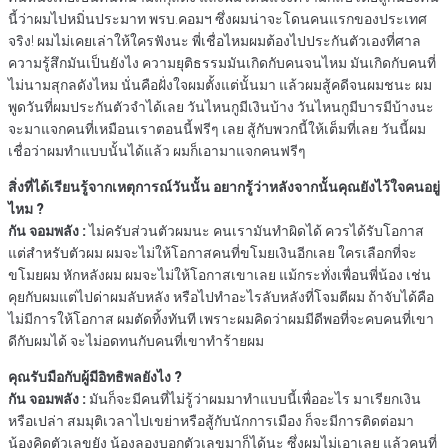
นี้ว่าผมไปหมิ่นประมาท พรบ.คอมฯ ซึ่งผมน่าจะโดนคนแรกของประเทศ
จริง! ผมไม่เคยเล่าให้ใครฟังนะ พี่เชื่อไหมผมต้องไปประกันตัวเองที่ศาล
ความรู้สึกมันเป็นยังไง ความยุติธรรมมันเกิดกับคนจนไหม มันเกิดกับคนที่
ไม่นามสุกลดังไหม นั่นคือฝั่งใจผมตั้งแต่นั้นมา แล้วผมสู้คดีจนผมชนะ ผม
พูดวันที่ผมประกันตัวจำได้เลย วันไหนกูมีเงินบ้าง วันไหนกูมีบารมีบ้างนะ
จะมาแจกคนที่เหมือนเราตอนนี้ฟรีๆ เลย สู้กับพวกนี้ให้เต็มที่เลย วันนี้ผม
เชื่อว่าผมทำแบบนั้นได้แล้ว ผมก็เอามาแจกคนฟรีๆ
สิ่งที่ได้เรียนรู้จากเหตุการณ์วันนั้น อยากรู้ว่าหลังจากนั้นคุณยังไว้ใจคนอยู่
ไหม ?
กัน จอมพลัง :
ไม่ครับส่วนตัวผมนะ คนเรามันทำผิดได้ ควรได้รับโอกาส
แต่สำหรับตัวผม ผมจะไม่ให้โอกาสคนที่ขโมยเงินอีกเลย ใครเลือกที่จะ
ขโมยผม หักหลังผม ผมจะไม่ให้โอกาสเขาเลย แม้กระทั่งเพื่อนพี่น้อง เช่น
คุยกับผมแต่ไปด่าผมลับหลัง หรือไปทำอะไรลับหลังที่โจมตีผม ถ้าจับได้คือ
ไม่มีการให้โอกาส ผมตัดทิ้งทันที เพราะผมคิดว่าผมมีดีพอที่จะคบคนที่เขา
ดีกับผมได้ จะไม่อดทนกับคนที่เขาทำร้ายผม
คุณรับมือกับผู้มีอิทธิพลยังไง ?
กัน จอมพลัง :
มันก็จะมีคนที่ไม่รู้ว่าผมมาทำแบบนี้เพื่ออะไร มาเรียกเงิน
หรือเปล่า สมมุติเวลาไปเขย่าหรือสู้กับนักการเมือง ก็จะมีการติดต่อมา
น้องคิดตัวเลขยัง น้องลองบอกตัวเลขมาก็ได้นะ ซึ่งผมไม่เอาเลย แล้วคนที่