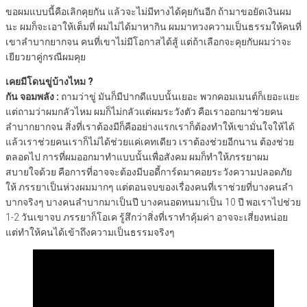
ขอผมแบบนี้คือเลิกคุยกัน แล้วจะไม่มีทางได้คุยกันอีก ถ้ามาขอยัดเงินผม
นะ ผมก็จะเอาให้เต็มที่ ผมไม่ได้มาหากิน ผมมาทวงความเป็นธรรมให้คนที่
เขาลำบากยากจน คนที่เขาไม่มีโอกาสได้สู้ แต่ถ้าเลือกจะคุยกับผมว่าจะ
เยียวยาคู่กรณีผมคุย
เคยมีโดนขู่บ้างไหม ?
กัน จอมพลัง :
ถามว่าขู่ มันก็มีปากดีแบบนั้นเยอะ พวกคอมเมนต์ก็เยอะแยะ
แต่ถามว่าผมกลัวไหม ผมก็ไม่กลัวแต่ผมระวังตัว คือเราออกมาช่วยคน
ลำบากยากจน สิ่งที่เราต้องมีก็คืออย่างแรกเราก็ต้องทำให้เขามั่นใจให้ได้
แล้วเราช่วยคนเราก็ไม่ได้ช่วยแค่เคทเดียว เราต้องช่วยอีกนาน ต้องช่วย
ตลอดไป การที่ผมออกมาทำแบบนั้นเพื่อสังคม ผมก็ทำให้ภรรยาผม
สบายใจด้วย คือการที่อาจจะต้องมีบอดี้การ์ดมาคอยระวังความปลอดภัย
ให้ ภรรยาเป็นห่วงผมมากๆ แต่ตอนจบของเรื่องคนที่เราช่วยที่บางคนลำ
บากจริงๆ บางคนลำบากมาเป็นปี บางคนอดทนมาเป็น 10 ปี พอเราไปช่วย
1-2 วันเขาจบ ภรรยาก็โอเค รู้สึกว่าสิ่งที่เราทำคุ้มค่า อาจจะเสี่ยงหน่อย
แต่ทำให้คนได้เข้าถึงความเป็นธรรมจริงๆ