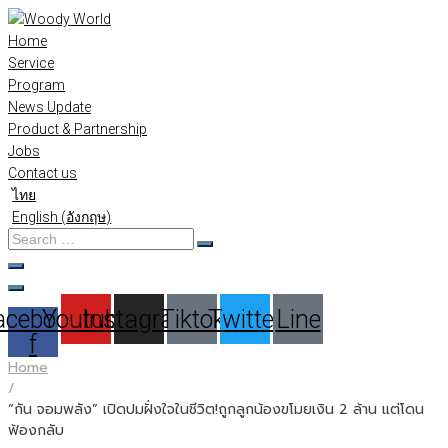
Skip
to
Home
content
Service
Program
News Update
Product & Partnership
Jobs
Contact us
ไทย
English
(
อังกฤษ
)
Search
…
acebook-
Youtube
Instagram
Tiktok
Twitter
Line
f
Home
/
“กัน จอมพลัง” เปิดปมฝั่งใจในชีวิต!ถูกลูกน้องขโมยเงิน 2 ล้าน แต่โดน
ฟ้องกลับ