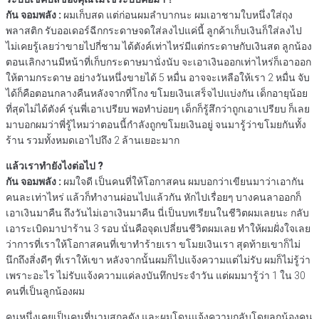
กัน จอมพลัง :
ผมเก็บสด แต่ก่อนผมลำบากนะ ผมเอาชามใบหนึ่งใส่ถุง
พลาสติก รับออเดอร์ฉีกกระดาษจดใส่ลงไปแค่นี้ ลูกค้าเก็บเงินก็ใส่ลงไป
ไม่เคยรู้เลยว่าขายไปกี่ชาม ได้ตังค์เท่าไหร่มีแต่กระดาษกับเงินสด ลูกน้อง
ตอนเลิกงานมีหน้าที่เก็บกระดาษมานั่งนับ จะเอาเงินออกเท่าไหร่ก็เอาออก
ให้ตามกระดาษ อย่างวันหนึ่งขายได้ 5 หมื่น อาจจะเหลือให้เรา 2 หมื่น จับ
ได้ก็คือตอนกลางคืนหลังจากที่โกง ขโมยเงินเสร็จไปแบ่งกัน เด็กอายุน้อย
ที่สุดไม่ได้ตังค์ รุ่นพี่เอาเปรียบ พอทำบ่อยๆ เด็กก็รู้สึกว่าถูกเอาเปรียบ ก็เลย
มาบอกผมว่าพี่รู้ไหมว่าตอนนี้กำลังถูกขโมยเงินอยู่ จนมารู้ว่าขโมยกันทั้ง
ร้าน รวมทั้งหมดเอาไปถึง 2 ล้านเยอะมาก
แล้วเราทำยังไงต่อไป ?
กัน จอมพลัง :
ผมใจดี เป็นคนที่ให้โอกาสคน ผมบอกว่าเขียนมาว่าเอากัน
คนละเท่าไหร่ แล้วก็ทำงานผ่อนไปแล้วกัน หักไปเรื่อยๆ บางคนลาออกก็
เอาเงินมาคืน ถึงวันไม่เอาเงินมาคืน นี่เป็นบทเรียนในชีวิตผมเลยนะ กลับ
เอาระเบิดมาปาร้าน 3 รอบ นั่นคือจุดเปลี่ยนชีวิตผมเลย ทำให้ผมฝั่งใจเลย
ว่าการที่เราให้โอกาสคนที่เขาทำร้ายเรา ขโมยเงินเรา สุดท้ายเขาก็ไม่
นึกถึงสิ่งดีๆ ที่เราให้เขา หลังจากนั้นผมก็ไปแจ้งความแต่ไม่รับ ผมก็ไม่รู้ว่า
เพราะอะไร ไม่รับแจ้งความแค่ลงบันทึกประจำวัน แต่ผมมารู้ว่า 1 ใน 30
คนที่เป็นลูกน้องผม
คนหนึ่งเคยเป็นคนที่นามสกุลดัง และผมโดนแจ้งความกลับโดยลูกน้องคน