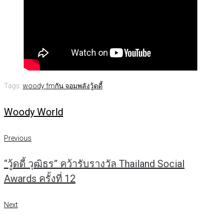
Tags:
woody fm
กัน จอมพลัง
วู้ดดี้
Woody World
แนะแนว
Previous
Previous
เรื่อง
“วู้ดดี้ วุฒิธร” คว้ารับรางวัล Thailand Social
Awards ครั้งที่ 12
Next
Next