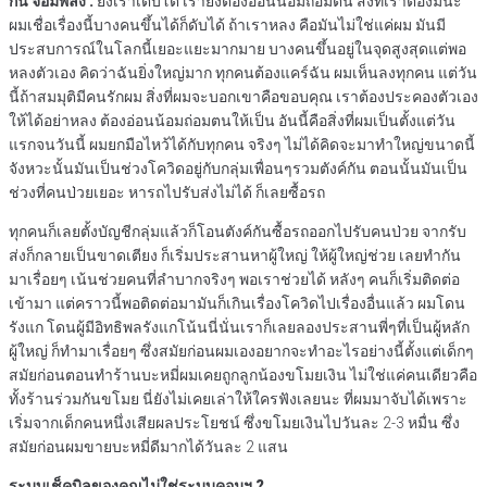
กัน จอมพลัง :
ยิ่งเราเติบโต เรายิ่งต้องอ่อนน้อมถ่อมตน สิ่งที่เราต้องมีนะ
ผมเชื่อเรื่องนี้บางคนขึ้นได้ก็ดับได้ ถ้าเราหลง คือมันไม่ใช่แค่ผม มันมี
ประสบการณ์ในโลกนี้เยอะแยะมากมาย บางคนขึ้นอยู่ในจุดสูงสุดแต่พอ
หลงตัวเอง คิดว่าฉันยิ่งใหญ่มาก ทุกคนต้องแคร์ฉัน ผมเห็นลงทุกคน แต่วัน
นี้ถ้าสมมุติมีคนรักผม สิ่งที่ผมจะบอกเขาคือขอบคุณ เราต้องประคองตัวเอง
ให้ได้อย่าหลง ต้องอ่อนน้อมถ่อมตนให้เป็น อันนี้คือสิ่งที่ผมเป็นตั้งแต่วัน
แรกจนวันนี้ ผมยกมือไหว้ได้กับทุกคน จริงๆ ไม่ได้คิดจะมาทำใหญ่ขนาดนี้
จังหวะนั้นมันเป็นช่วงโควิดอยู่กับกลุ่มเพื่อนๆรวมตังค์กัน ตอนนั้นมันเป็น
ช่วงที่คนป่วยเยอะ หารถไปรับส่งไม่ได้ ก็เลยซื้อรถ
ทุกคนก็เลยตั้งบัญชีกลุ่มแล้วก็โอนตังค์กันซื้อรถออกไปรับคนป่วย จากรับ
ส่งก็กลายเป็นขาดเตียง ก็เริ่มประสานหาผู้ใหญ่ ให้ผู้ใหญ่ช่วย เลยทำกัน
มาเรื่อยๆ เน้นช่วยคนที่ลำบากจริงๆ พอเราช่วยได้ หลังๆ คนก็เริ่มติดต่อ
เข้ามา แต่คราวนี้พอติดต่อมามันก็เกินเรื่องโควิดไปเรื่องอื่นแล้ว ผมโดน
รังแก โดนผู้มีอิทธิพลรังแกโน้นนี่นั่นเราก็เลยลองประสานพี่ๆที่เป็นผู้หลัก
ผู้ใหญ่ ก็ทำมาเรื่อยๆ ซึ่งสมัยก่อนผมเองอยากจะทำอะไรอย่างนี้ตั้งแต่เด็กๆ
สมัยก่อนตอนทำร้านบะหมี่ผมเคยถูกลูกน้องขโมยเงิน ไม่ใช่แค่คนเดียวคือ
ทั้งร้านร่วมกันขโมย นี่ยังไม่เคยเล่าให้ใครฟังเลยนะ ที่ผมมาจับได้เพราะ
เริ่มจากเด็กคนหนึ่งเสียผลประโยชน์ ซึ่งขโมยเงินไปวันละ 2-3 หมื่น ซึ่ง
สมัยก่อนผมขายบะหมี่ดีมากได้วันละ 2 แสน
ระบบเช็คบิลของคุณไม่ใช่ระบบคอมฯ ?