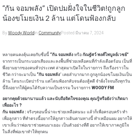
“กัน จอมพลัง” เปิดปมฝั่งใจในชีวิต!ถูกลูก
น้องขโมยเงิน 2 ล้าน แต่โดนฟ้องกลับ
By
Woody World
In
Community
Posted
มีนาคม 7, 2024
หลายคนคงคุ้นเคยกับชื่อนี้
“กัน จอมพลัง
หรือ
กัณฐัศว์ พงศ์ไพบูลย์เวชย์”
จากการเป็นกระบอกเสียงและลงพื้นที่ช่วยเหลือคนที่กำลังเดือดร้อน เป็นที่
พึ่งยามยากของคนทั่วประเทศ ล่าสุดมาเปิดใจในรายการ ถึงเรื่องราวใน
ชีวิต กว่าจะมาเป็น
“กัน จอมพลัง
” เคยลำบากมาก ถูกลูกน้องขโมยเงินเป็น
ล้าน โดนระเบิดปาร้าน แต่โดนฟ้องกลับจนต้องสู้คดี จำฝั่งใจจนถึงทุกวัน
นี้จึงอยากให้ผู้คนได้รับความเป็นธรรม ในรายการ
WOODY FM
อยากคุยด้วยมานานแล้ว และนับถือจิตใจของคุณ คุณรู้หรือยังว่าเกิดมา
เพื่ออะไร ?
กัน จอมพลัง :
จริงๆตอนนี้น่าจะช่วยเหลือคนนะ แล้วก็เพื่อครอบครัว ทำ
เพื่อลูกสาว ที่ทำตรงนี้อยากให้ลูกสาวเดินตามทางนี้ ทำเหมือนผม อยากให้
เขาเห็นว่าพ่อเขาช่วยคนมาเยอะ เป็นตัวอย่างที่ดี อยากให้เขาภาคภูมิใจ
ในสิ่งที่พ่อเขาทำให้ทุกคน