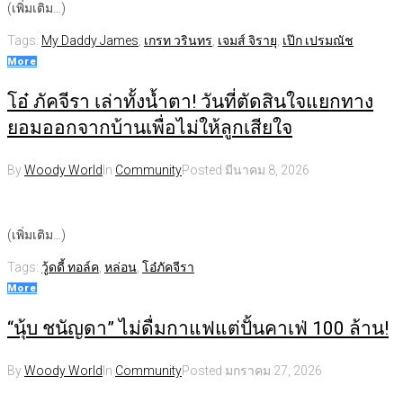
(เพิ่มเติม…)
Tags:
My Daddy James
,
เกรท วรินทร
,
เจมส์ จิรายุ
,
เป๊ก เปรมณัช
More
โอ๋ ภัคจีรา เล่าทั้งน้ำตา! วันที่ตัดสินใจแยกทาง
ยอมออกจากบ้านเพื่อไม่ให้ลูกเสียใจ
By
Woody World
In
Community
Posted
มีนาคม 8, 2026
(เพิ่มเติม…)
Tags:
วู้ดดี้ ทอล์ค
,
หล่อน
,
โอ๋ภัคจีรา
More
“นุ้บ ชนัญดา” ไม่ดื่มกาแฟแต่ปั้นคาเฟ่ 100 ล้าน!
By
Woody World
In
Community
Posted
มกราคม 27, 2026