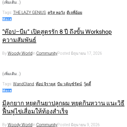
(เพิ่มเติม…)
Tags:
THE LAZY GENIUS
,
คริส หอวัง
,
ดีเจพี่อ้อย
More
“ท๊อป–บีม” เปิดสูตรรัก 8 ปี ถึงขั้น Workshop
ความสัมพันธ์
By
Woody World
In
Community
Posted
มิถุนายน 17, 2026
(เพิ่มเติม…)
Tags:
WandOland
,
ท๊อป จิรายุส
,
บีม วลัญช์รัตน์
,
วู้ดดี้
More
มีลูกยาก หยุดกินยาปลูกผม หยุดกินหวาน แนะวิธี
ฟื้นฟูไข่เสื่อมให้ท้องสำเร็จ
By
Woody World
In
Community
Posted
มิถุนายน 9, 2026