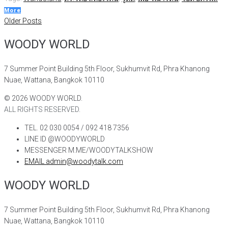
More
แนะแนว
Older
Older Posts
Posts
เรื่อง
WOODY WORLD
7 Summer Point Building 5th Floor, Sukhumvit Rd, Phra Khanong
Nuae, Wattana, Bangkok 10110
©
2026
WOODY WORLD.
ALL RIGHTS RESERVED.
TEL. 02 030 0054 / 092 418 7356
LINE ID @WOODYWORLD
MESSENGER M.ME/WOODYTALKSHOW
EMAIL admin@woodytalk.com
WOODY WORLD
7 Summer Point Building 5th Floor, Sukhumvit Rd, Phra Khanong
Nuae, Wattana, Bangkok 10110