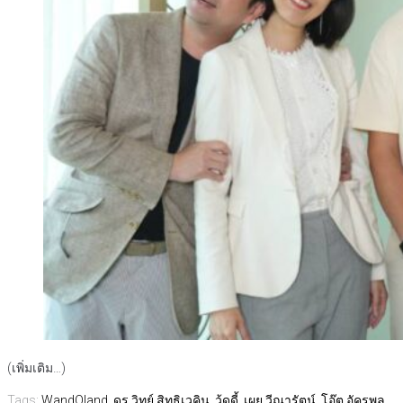
(เพิ่มเติม…)
Tags:
WandOland
,
ดร.วิทย์ สิทธิเวคิน
,
วู้ดดี้
,
เผย วีณารัตน์
,
โอ๊ต อัครพล