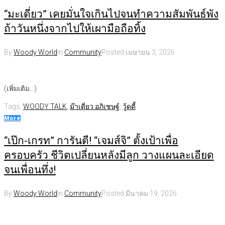
“มะเดี่ยว” เคยมั่นใจเกินไปจนทำความสัมพันธ์พัง
ถ้าวันหนึ่งจากไปให้เผามือถือทิ้ง
By
Woody World
In
Community
Posted
เมษายน 3, 2026
(เพิ่มเติม…)
Tags:
WOODY TALK
,
ม๊าเดี่ยว อภิเชษฐ์
,
วู้ดดี้
More
“เป๊ก-เกรท” การันตี! “เจมส์จิ” ตั้งเป้าเพื่อ
ครอบครัว ชีวิตเปลี่ยนหลังมีลูก วางแผนละเอียด
จนเพื่อนทึ่ง!
By
Woody World
In
Community
Posted
มีนาคม 19, 2026