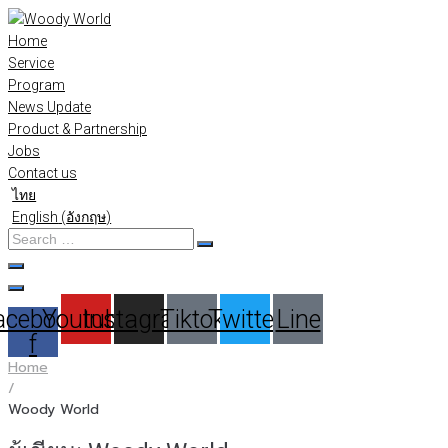
Skip
to
Home
content
Service
Program
News Update
Product & Partnership
Jobs
Contact us
ไทย
English
(
อังกฤษ
)
Search
…
acebook-
Youtube
Instagram
Tiktok
Twitter
Line
f
Home
/
Woody World