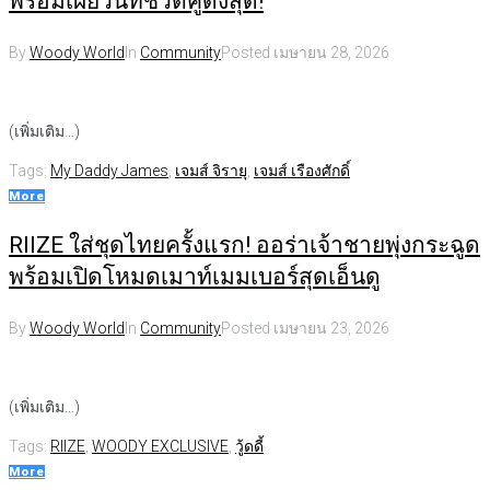
พร้อมเผยวันที่ชีวิตคู่ดิ่งสุด!
By
Woody World
In
Community
Posted
เมษายน 28, 2026
(เพิ่มเติม…)
Tags:
My Daddy James
,
เจมส์ จิรายุ
,
เจมส์ เรืองศักดิ์
More
RIIZE ใส่ชุดไทยครั้งแรก! ออร่าเจ้าชายพุ่งกระฉูด
พร้อมเปิดโหมดเมาท์เมมเบอร์สุดเอ็นดู
By
Woody World
In
Community
Posted
เมษายน 23, 2026
(เพิ่มเติม…)
Tags:
RIIZE
,
WOODY EXCLUSIVE
,
วู้ดดี้
More