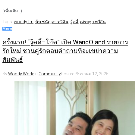
(เพิ่มเติม…)
Tags:
woody fm
,
นุ้บ ชนัญดา ทวีสิน
,
วู้ดดี้
,
เศรษฐา ทวีสิน
More
ครั้งแรก! “วู้ดดี้–โอ๊ต” เปิด WandOland รายการ
รักใหม่ ชวนคู่รักตอบคำถามที่จะเขย่าความ
สัมพันธ์
By
Woody World
In
Community
Posted
ธันวาคม 12, 2025