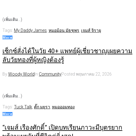
(เพิ่มเติม…)
Tags:
My Daddy James
,
หมอม้อน มัธชุพร
,
เจมส์ จิรายุ
More
เซ็กซ์สั่งได้ในวัย 40+ แพทย์ผู้เชี่ยวชาญเผยความ
ลับวัยทองที่ผู้หญิงต้องรู้
By
Woody World
In
Community
Posted
พฤษภาคม 22, 2026
(เพิ่มเติม…)
Tags:
Tuck Talk
,
ตั๊ก มยุรา
,
หมอออมทอง
More
“เจมส์ เรืองศักดิ์” เปิดบทเรียนภาวะมีบุตรยาก