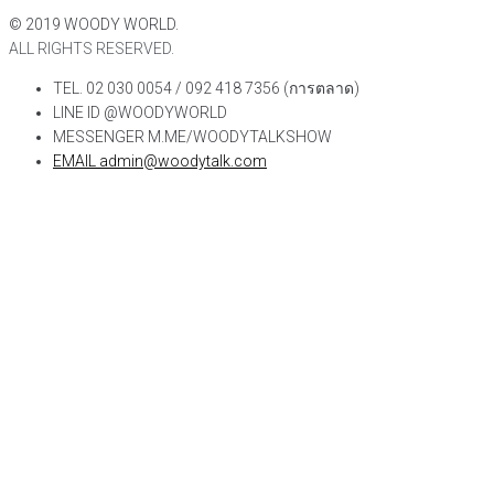
©
2019
WOODY WORLD.
ALL RIGHTS RESERVED.
TEL. 02 030 0054 / 092 418 7356 (การตลาด)
LINE ID @WOODYWORLD
MESSENGER M.ME/WOODYTALKSHOW
EMAIL admin@woodytalk.com