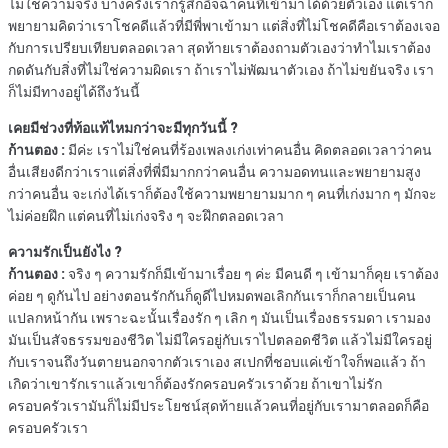
ไม่ใช่ความจริง บางครั้งเราก็รู้สึกอิจฉาคนที่เข้ามาได้ด้วยตัวเอง แต่เราก็
พยายามคิดว่าเราโชคดีแล้วที่มีพี่พาเข้ามา แต่สิ่งที่ไม่โชคดีคือเราต้องเจอ
กับการเปรียบเทียบตลอดเวลา สุดท้ายเราต้องถามตัวเองว่าทำไมเราต้อง
กดดันกับสิ่งที่ไม่ใช่ความผิดเรา ถ้าเราไม่พัฒนาตัวเอง ถ้าไม่ขยันจริง เรา
ก็ไม่มีทางอยู่ได้ถึงวันนี้
เคยมีช่วงที่ท้อแท้ไหมกว่าจะมีทุกวันนี้ ?
ก้านตอง :
มีค่ะ เราไม่ใช่คนที่ร้องเพลงเก่งเท่าคนอื่น คิดตลอดเวลาว่าคน
อื่นเสียงดีกว่าเราแต่สิ่งที่พี่มีมากกว่าคนอื่น ความอดทนและพยายามสูง
กว่าคนอื่น จะเก่งได้เราก็ต้องใช้ความพยายามมาก ๆ คนที่เก่งมาก ๆ มักจะ
ไม่ค่อยฝึก แต่คนที่ไม่เก่งจริง ๆ จะฝึกตลอดเวลา
ความรักเป็นยังไง ?
ก้านตอง :
จริง ๆ ความรักก็มีเข้ามาเรื่อย ๆ ค่ะ มีคนดี ๆ เข้ามาก็คุย เราต้อง
ค่อย ๆ ดูกันไป อย่างตอนรักกันก็ดูดีไปหมดพอเลิกกันเราก็กลายเป็นคน
แปลกหน้ากัน เพราะฉะนั้นเรื่องรัก ๆ เลิก ๆ มันเป็นเรื่องธรรมดา เรามอง
มันเป็นสัจธรรมของชีวิต ไม่มีใครอยู่กับเราไปตลอดชีวิต แล้วไม่มีใครอยู่
กับเราจนถึงวันตายนอกจากตัวเราเอง สเปกที่ชอบแค่เข้าใจก็พอแล้ว ถ้า
เกิดว่าเขารักเราแล้วเขาก็ต้องรักครอบครัวเราด้วย ถ้าเขาไม่รัก
ครอบครัวเรามันก็ไม่มีประโยชน์สุดท้ายแล้วคนที่อยู่กับเรามาตลอดก็คือ
ครอบครัวเรา