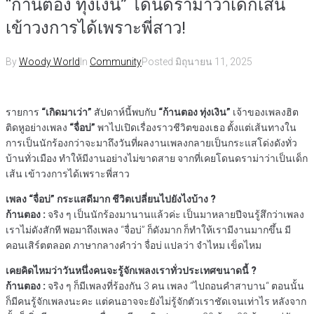
“ก้านตอง ทุ่งเงิน” โดนดราม่าว่าเด็กเส้น
เข้าวงการได้เพราะพี่สาว!
By
Woody World
In
Community
Posted
มิถุนายน 11, 2025
รายการ
“เกิดมาเว่า”
สัปดาห์นี้พบกับ
“ก้านตอง ทุ่งเงิน”
เจ้าของเพลงฮิต
ติดหูอย่างเพลง
“จื่อบ่”
พาไปเปิดเรื่องราวชีวิตของเธอ ตั้งแต่เส้นทางใน
การเป็นนักร้องกว่าจะมาถึงวันที่ผลงานเพลงกลายเป็นกระแสโด่งดังทั่ว
บ้านทั่วเมือง ทำให้มีงานอย่างไม่ขาดสาย จากที่เคยโดนดราม่าว่าเป็นเด็ก
เส้น เข้าวงการได้เพราะพี่สาว
เพลง “จื่อบ่” กระแสดีมาก ชีวิตเปลี่ยนไปยังไงบ้าง ?
ก้านตอง :
จริง ๆ เป็นนักร้องมานานแล้วค่ะ เป็นมาหลายปีจนรู้สึกว่าเพลง
เราไม่ดังสักที พอมาถึงเพลง “จื่อบ่” ก็ดังมาก ก็ทำให้เรามีงานมากขึ้น มี
คอนเสิร์ตตลอด ภาษากลางคำว่า จื่อบ่ แปลว่า จำไหม เข็ดไหม
เคยคิดไหมว่าวันหนึ่งคนจะรู้จักเพลงเราทั่วประเทศขนาดนี้ ?
ก้านตอง :
จริง ๆ ก็มีเพลงที่ร้องกัน 3 คน เพลง “ไปถอนคำสาบาน“ ตอนนั้น
ก็มีคนรู้จักเพลงนะคะ แต่คนอาจจะยังไม่รู้จักตัวเราชัดเจนเท่าไร หลังจาก