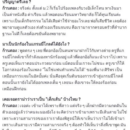
ปริญญาตรีเลย ?
ก้านตอง :
จริงค่ะ ตั้งแต่ ม.2 ก็เริ่มไปร้องเพลงกับวงอิเล็กโทน หาเงินมา
เป็นค่าหนังสือ ค่าเรียน แล้วพอตอนเรียนมหาวิทยาลัย ก็ได้ทุนเรียนค่ะ
เพราะเป็นเด็กกิจกรรม ไม่ได้เสียค่าใช้จ่ายอะไรเลย พ่อก็เสียชีวิต เลยต้อง
พยายามดูแลตัวเอง ส่งตัวเองเรียนจนจบ คือเรามาจากครอบครัวที่ลำบาก
ฐานะไม่ดี ก็เลยต้องขยันต้องพยายาม
มาเป็นนักร้องในแกรมมี่โกลด์ได้ยังไง ?
ก้านตอง :
พูดตรง ๆ เลย พี่ดอกอ้อเป็นคนพามาฝากไว้กับทางค่าย ครูที่แก
รมมี่โกลด์เขาก็กำลังมองหานักร้องอยู่ แล้วพี่ดอกอ้อก็แนะนำเราไป เพราะ
ครูเคยเห็นเราตอนประกวดมาก่อน แม้ตอนนั้นเราจะไม่ชนะ ครูเขาก็ให้
โอกาสลองร้องในเพลง “ไม่ใช่แฟนทำแทนไม่ได้” ของพี่นาง ศิริพร เป็น
เหมือนการแจมในอัลบั้มค่ะ นั่นคือจุดเริ่มต้นของการเข้าสู่แกรมมี่โกลด์
ตอนนั้นเรายังไม่ได้ออกเพลงเต็ม ๆ เลยนะ คือเขาจะให้ลองร้องก่อน
เหมือนฝึกก่อน
เคยเจอดราม่าว่าเราเป็น “เด็กเส้น” บ้างไหม ?
ก้านตอง :
เจอค่ะ เข้ามาได้เพราะพี่สาว แต่จริง ๆ เด็กฝากมีความกดดันใน
ตัวเองอยู่แล้วว่าคนจะมองยังไง จะคิดว่าเราเข้ามาเพราะมีเส้นสาย ไม่ใช่
เพราะความสามารถของเราเราต้องพิสูจน์ให้เขาเห็นว่าเราไม่ได้เข้ามา
เพราะเส้นสาย เรามีความสามารถจริง ๆ ต้องทำให้เห็นว่าสิ่งที่เขาพูด มัน