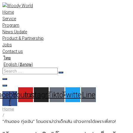
Skip
to
Home
content
Service
Program
News Update
Product & Partnership
Jobs
Contact us
ไทย
English
(
อังกฤษ
)
Search
…
acebook-
Youtube
Instagram
Tiktok
Twitter
Line
f
Home
/
“ก้านตอง ทุ่งเงิน” โดนดราม่าว่าเด็กเส้น เข้าวงการได้เพราะพี่สาว!