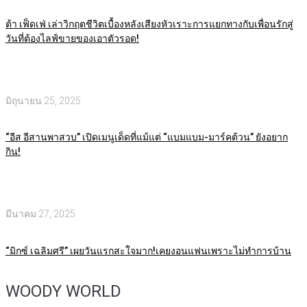
ต้า เฟ็ดเฟ่ เล่าวิกฤตชีวิตเบื้องหลังเสียงหัวเราะการแยกทางกับเพื่อนรักสู่
วันที่ต้องไลฟ์ขายของเอาตัวรอด!
มิถุนายน 25, 2025
“อีส อีสานพาสวบ” เปิดเมนูเด็ดที่แม้แต่ “แบมแบม-มาร์คต้วน” ยังอยาก
กิน!
มีนาคม 27, 2025
“มิกซ์ เฉลิมศรี” เผยวันแรกสะใจมาก!เคยงอนแฟนเพราะไม่ทำการบ้าน
WOODY WORLD