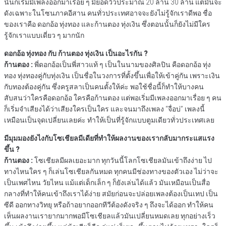
นั้นก็เริ่มมีเพลงออกมาเรื่อย ๆ มียอดวิวประมาณ 20 ล้าน 30 ล้าน แต่มันจะ
ดังเฉพาะในโซนภาคอีสาน คนทั่วประเทศอาจจะยังไม่รู้จักเราดีพอ ชื่อ
ของเราคือ ดอกอ้อ ทุ่งทอง และก้านตอง ทุ่งเงิน ซึ่งตอนนั้นก็ยังไม่มีใคร
รู้จักเราแบบเดี่ยว ๆ มากนัก
ดอกอ้อ ทุ่งทอง กับ ก้านตอง ทุ่งเงิน เป็นอะไรกัน ?
ก้านตอง :
พี่ดอกอ้อเป็นพี่สาวแท้ ๆ เป็นในนามของศิลปิน คือดอกอ้อ ทุ่ง
ทอง ทุ่งทองคู่กับทุ่งเงิน เป็นชื่อในวงการที่ตั้งขึ้นเพื่อให้เข้าคู่กัน เพราะเงิน
กับทองต้องคู่กัน ซึ่งครูสลาเป็นคนตั้งให้ค่ะ พอใช้ชื่อนี้ก็ทำให้บางคน
สับสนว่าใครคือดอกอ้อ ใครคือก้านตอง แต่พอเริ่มมีเพลงออกมาเรื่อย ๆ คน
ก็เริ่มจำเสียงได้ว่าเสียงใครเป็นใคร และจนมาถึงเพลง “จื่อบ่” เพลงนี้
เหมือนเป็นจุดเปลี่ยนเลยค่ะ ทำให้เป็นที่รู้จักแบบตูมเดียวทั่วประเทศเลย
มีมุมมองยังไงกับโซเชียลมีเดียที่ทำให้ผลงานของเรากลับมากระแสแรง
ขึ้น ?
ก้านตอง :
โซเชียลมีผลเยอะมาก ทุกวันนี้โลกโซเชียลมันเข้าถึงง่าย ไป
ทางไหนใคร ๆ ก็เล่นโซเชียลกันหมด ทุกคนมีช่องทางของตัวเอง ไม่ว่าจะ
เป็นเพศไหน วัยไหน แม้แต่เด็กเล็ก ๆ ก็ยังเล่นได้แล้ว มันเหมือนเป็นสื่อ
กลางที่ทำให้คนเข้าถึงเราได้ง่าย สมัยก่อนจะปล่อยเพลงต้องเป็นเทป เป็น
ซีดี ออกทางวิทยุ หรือถ้าอยากออกทีวีต้องดังจริง ๆ ถึงจะได้ออก ทำให้คน
เห็นผลงานเรายากมากพอมีโซเชียลแล้วมันเปลี่ยนหมดเลย ทุกอย่างเร็ว