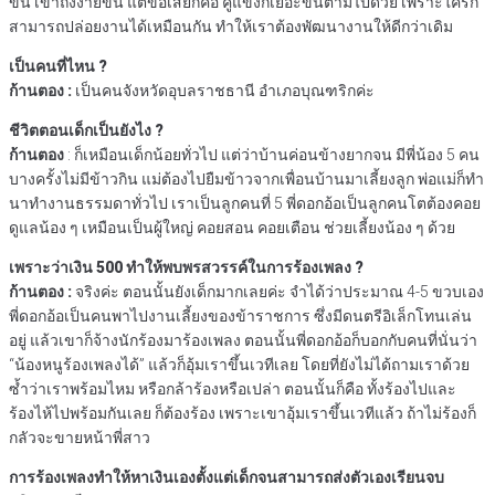
ขึ้น เข้าถึงง่ายขึ้น แต่ข้อเสียก็คือ คู่แข่งก็เยอะขึ้นตามไปด้วย เพราะใครก็
สามารถปล่อยงานได้เหมือนกัน ทำให้เราต้องพัฒนางานให้ดีกว่าเดิม
เป็นคนที่ไหน ?
ก้านตอง :
เป็นคนจังหวัดอุบลราชธานี อำเภอบุณฑริกค่ะ
ชีวิตตอนเด็กเป็นยังไง ?
ก้านตอง
: ก็เหมือนเด็กน้อยทั่วไป แต่ว่าบ้านค่อนข้างยากจน มีพี่น้อง 5 คน
บางครั้งไม่มีข้าวกิน แม่ต้องไปยืมข้าวจากเพื่อนบ้านมาเลี้ยงลูก พ่อแม่ก็ทำ
นาทำงานธรรมดาทั่วไป เราเป็นลูกคนที่ 5 พี่ดอกอ้อเป็นลูกคนโตต้องคอย
ดูแลน้อง ๆ เหมือนเป็นผู้ใหญ่ คอยสอน คอยเตือน ช่วยเลี้ยงน้อง ๆ ด้วย
เพราะว่าเงิน 500 ทำให้พบพรสวรรค์ในการร้องเพลง ?
ก้านตอง :
จริงค่ะ ตอนนั้นยังเด็กมากเลยค่ะ จำได้ว่าประมาณ 4-5 ขวบเอง
พี่ดอกอ้อเป็นคนพาไปงานเลี้ยงของข้าราชการ ซึ่งมีดนตรีอิเล็กโทนเล่น
อยู่ แล้วเขาก็จ้างนักร้องมาร้องเพลง ตอนนั้นพี่ดอกอ้อก็บอกกับคนที่นั่นว่า
“น้องหนูร้องเพลงได้” แล้วก็อุ้มเราขึ้นเวทีเลย โดยที่ยังไม่ได้ถามเราด้วย
ซ้ำว่าเราพร้อมไหม หรือกล้าร้องหรือเปล่า ตอนนั้นก็คือ ทั้งร้องไปและ
ร้องไห้ไปพร้อมกันเลย ก็ต้องร้อง เพราะเขาอุ้มเราขึ้นเวทีแล้ว ถ้าไม่ร้องก็
กลัวจะขายหน้าพี่สาว
การร้องเพลงทำให้หาเงินเองตั้งแต่เด็กจนสามารถส่งตัวเองเรียนจบ