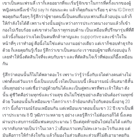
เขาเป็นคนเฟรนลี่ เราก็เลยอยากที่จะเริ่มรู้จักเขาในการที่ครั้งแรกของผู้
หญิงคนหนึ่งเข้าไป say hi ก่อนนะคะ แล้วก็คุยกันมาเรื่อย ๆ ผ่าน IG Direct
พอคุยกันเรื่อยๆ ก็รู้สึกว่าผู้ชายคนนี้เป็นคนที่แบบเฟรนลี่แล้วอบอุ่น แล้วก็
ให้กำลังใจได้ดี เพราะช่วงนั้นอยู่ระหว่างการประกวดนางงามแล้วก็เข้า
กองไปเรียบร้อย แต่เขาห่วงใยเราทุกรอบด้าน เป็นเหมือนที่ปรึกษารุ่นพี่ที่ดี
แล้วนิ้งก็มองว่าเจไดเป็นคนที่กล้าหาญและ supportive และเข้าใจใน
หน้าที่ๆ เราทำอยู่ คือนิ้งไม่ใช่แค่นางงามอย่างเดียว แต่เราก็ชอบทำธุรกิจ
ด้วย ก็เลยคุยกันรู้เรื่อง รู้สึกว่าเขาเป็นคนเก่ง เราชอบผู้ชายที่เก่งอบอุ่น ก็
เลยทำให้นิ้งตัดสินใจที่จะคบกับเขา และที่ตัดสินใจเร็วที่พ่อแม่ก็อึ้งเหมือน
กัน
รู้สึกว่าตอนนั้นก็ไม่ได้พลาดอะไร เพราะว่ารู้ว่านิ้งกับเจไดต่างคนต่างไม่
เฟกตั้งแต่วันแรก นิ้งเป็นแบบนี้ เจไดเป็นแบบนี้ เห็นอารมณ์ เห็นสมาธิสั้น
เห็นทุกอย่าง แต่เชื่อว่าอยู่ด้วยกันได้และเป็นคู่พระพรที่พระเจ้าให้มา ดัง
นั้น คู่ชีวิตคือร่วมทุกข์และร่วมสุข มันไม่ใช่สุขอย่างเดียวมันต้องร่วมทุกข์
ด้วย ในตอนนั้นก็เหมือนเขาโตกว่าเรา ถ้าย้อนกลับไปกับตอนนิ้งอายุ 20
กว่า นิ้งก็อารมณ์ร้อนเหมือนกัน แต่เหมือนเขาตอนนั้นเขา 32 ปี เขาเป็นพี่
เราประมาณ 8 ปี วุฒิภาวะหลาย ๆ อย่าง เลยรู้สึกว่าไม่ต้องรอก็ได้ นิ้งเคย
ผ่านประสบการณ์มีแฟนคบประมาณ 5 ปีแต่สุดท้ายมันไปต่อไม่ได้ แต่กับ
เขากลับกลายเป็นว่าในเวลา 2 เดือนเราแทบไม่ทะเลาะอะไรกันเลย แต่
มันคือการให้กำลังใจกัน แล้วก็มองในส่วนดีและส่วนที่ไม่ดีเอามาคุยกัน