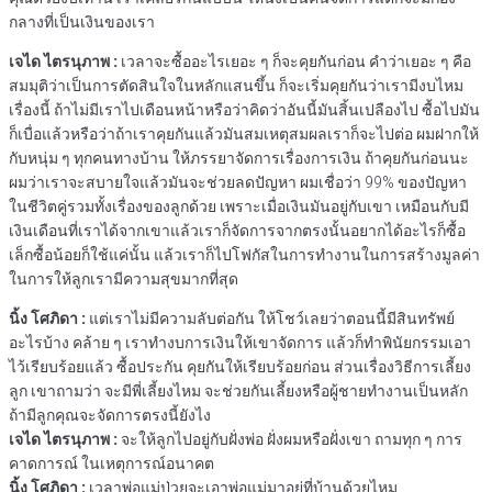
กลางที่เป็นเงินของเรา
เจได ไตรนุภาพ :
เวลาจะซื้ออะไรเยอะ ๆ ก็จะคุยกันก่อน คำว่าเยอะ ๆ คือ
สมมุติว่าเป็นการตัดสินใจในหลักแสนขึ้น ก็จะเริ่มคุยกันว่าเรามีงบไหม
เรื่องนี้ ถ้าไม่มีเราไปเดือนหน้าหรือว่าคิดว่าอันนี้มันสิ้นเปลืองไป ซื้อไปมัน
ก็เบื่อแล้วหรือว่าถ้าเราคุยกันแล้วมันสมเหตุสมผลเราก็จะไปต่อ ผมฝากให้
กับหนุ่ม ๆ ทุกคนทางบ้าน ให้ภรรยาจัดการเรื่องการเงิน ถ้าคุยกันก่อนนะ
ผมว่าเราจะสบายใจแล้วมันจะช่วยลดปัญหา ผมเชื่อว่า 99% ของปัญหา
ในชีวิตคู่รวมทั้งเรื่องของลูกด้วย เพราะเมื่อเงินมันอยู่กับเขา เหมือนกับมี
เงินเดือนที่เราได้จากเขาแล้วเราก็จัดการจากตรงนั้นอยากได้อะไรก็ซื้อ
เล็กซื้อน้อยก็ใช้แค่นั้น แล้วเราก็ไปโฟกัสในการทำงานในการสร้างมูลค่า
ในการให้ลูกเรามีความสุขมากที่สุด
นิ้ง โศภิดา :
แต่เราไม่มีความลับต่อกัน ให้โชว์เลยว่าตอนนี้มีสินทรัพย์
อะไรบ้าง คล้าย ๆ เราทำงบการเงินให้เขาจัดการ แล้วก็ทำพินัยกรรมเอา
ไว้เรียบร้อยแล้ว ซื้อประกัน คุยกันให้เรียบร้อยก่อน ส่วนเรื่องวิธีการเลี้ยง
ลูก เขาถามว่า จะมีพี่เลี้ยงไหม จะช่วยกันเลี้ยงหรือผู้ชายทำงานเป็นหลัก
ถ้ามีลูกคุณจะจัดการตรงนี้ยังไง
เจได ไตรนุภาพ :
จะให้ลูกไปอยู่กับฝั่งพ่อ ฝั่งผมหรือฝั่งเขา ถามทุก ๆ การ
คาดการณ์ ในเหตุการณ์อนาคต
นิ้ง โศภิดา :
เวลาพ่อแม่ป่วยจะเอาพ่อแม่มาอยู่ที่บ้านด้วยไหม