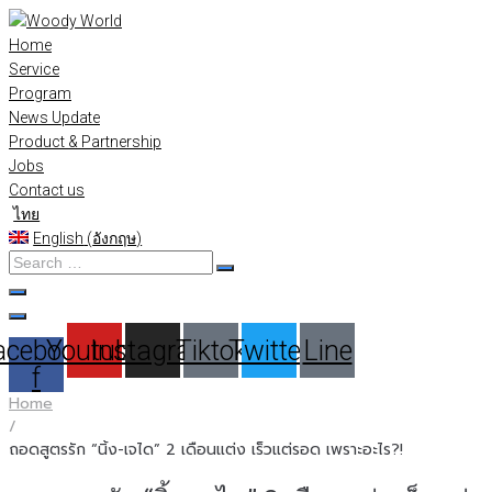
Skip
to
Home
content
Service
Program
News Update
Product & Partnership
Jobs
Contact us
ไทย
English
(
อังกฤษ
)
Search
…
acebook-
Youtube
Instagram
Tiktok
Twitter
Line
f
Home
/
ถอดสูตรรัก “นิ้ง-เจได” 2 เดือนแต่ง เร็วแต่รอด เพราะอะไร?!