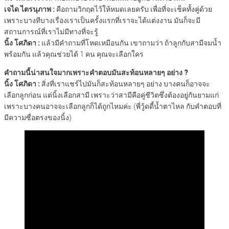
เจได ไตรนุภาพ :
คือถามวิกฤตไว้ให้หมดเลยครับ เพื่อที่จะเช็คทั้งคู่ด้วย
เพราะบางทีบางเรื่องเราเป็นครั้งแรกที่เราจะได้แต่งงาน มันก็จะมี
สถานการณ์ที่เราไม่มีทางที่จะรู้
นิ้ง โศภิดา :
แล้วมีคำถามที่โหดเหมือนกัน เขาถามว่า ถ้าลูกกับสามีจมน้ำ
พร้อมกัน แล้วคุณช่วยได้ 1 คน คุณจะเลือกใคร
คำถามนี้น่าสนใจมากเพราะคำตอบมันสะท้อนหลายๆ อย่าง ?
นิ้ง โศภิดา :
สิ่งที่เราแชร์ไปมันก็สะท้อนหลายๆ อย่าง บางคนก็อาจจะ
เลือกลูกก่อน แต่นิ้งเลือกสามี เพราะว่าสามีคือคู่ชีวิตซึ่งต้องอยู่กันยามแก่
เพราะบางคนอาจจะเลือกลูกก็ได้ถูกไหมค่ะ (พี่วู้ดดี้น้ำตาไหล กับคำตอบที่
มีความซื่อตรงของนิ้ง)