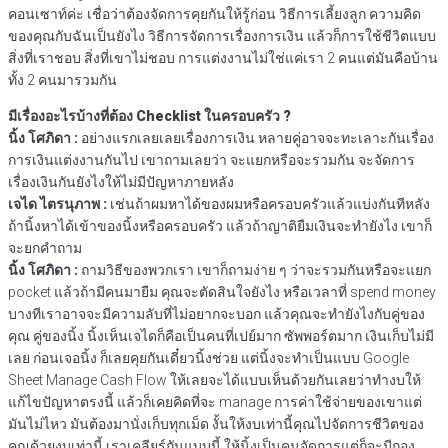
คอนเซาท์ค่ะ เชื่อว่าต้องจัดการคุยกันให้รู้ก่อน วิธีการเลี้ยงลูก ความคิด
ของคุณกับฉันเป็นยังไง วิธีการจัดการเรื่องการเงิน แล้วก็การใช้ชีวิตแบบ
สิ่งที่เราชอบ สิ่งที่เขาไม่ชอบ การแต่งงานไม่ใช่แค่เรา 2 คนแต่มันคือบ้าน
ทั้ง 2 คนมารวมกัน
มีเรื่องอะไรบ้างที่ต้อง Checklist ในครอบครัว ?
นิ้ง โศภิดา :
อย่างแรกเลยเลยเรื่องการเงิน หลายคู่อาจจะทะเลาะกันเรื่อง
การเงินแต่งงานกันไป เขาถามเลยว่า จะแยกหรือจะรวมกัน จะจัดการ
เรื่องเงินกันยังไงให้ไม่มีปัญหาภายหลัง
เจได ไตรนุภาพ :
เช่นถ้าผมหาได้ของผมหรือครอบครัวแล้วแบ่งกันทีหลัง
ถ้านิ้งหาได้เข้าของนิ้งหรือครอบครัว แล้วถ้าญาติยืมเงินจะทำยังไง เขาก็
จะยกคำถาม
นิ้ง โศภิดา :
ถามวิธีของพวกเรา เขาก็ถามง่าย ๆ ว่าจะรวมกันหรือจะแยก
pocket แล้วถ้ามีคนมายืม คุณจะตัดสินใจยังไง หรือเวลาที่ spend money
บางทีเราอาจจะมีความลับที่ไม่อยากจะบอก แล้วคุณจะทำยังไงกับคู่ของ
คุณ คู่ของนิ้ง นิ้งเห็นเจไดก็คือเป็นคนที่เปย์มาก ซัพพอร์ตมาก เงินเก็บไม่มี
เลย ก่อนเจอนิ้ง ก็เลยคุยกันเดี๋ยวนิ้งช่วย แต่นิ้งจะทำเป็นแบบ Google
Sheet Manage Cash Flow ให้เลยจะได้แบบเห็นด้วยกันเลยว่าทำงบให้
แก้ไขปัญหาตรงนี้ แล้วก็เคยคิดที่จะ manage การค่าใช้จ่ายของเขาแต่
มันไม่ไหว มันต้องมานั่งเก็บทุกเม็ด งั้นให้งบเท่านี้คุณไปจัดการชีวิตของ
คุณด้วยงบเท่านี้ เราเคลียร์กันแบบนี้ ให้นิ้งเป็นคนจัดการแต่ก็จะมีกอง