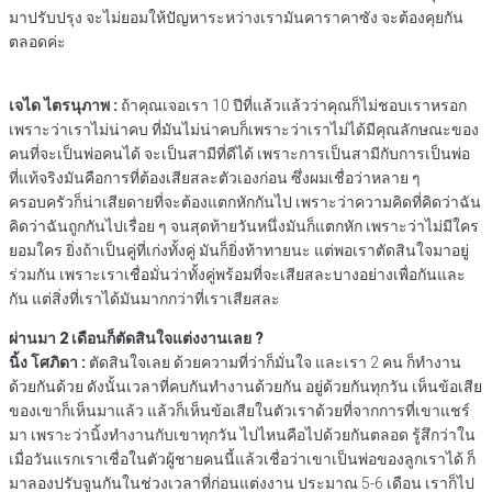
มาปรับปรุง จะไม่ยอมให้ปัญหาระหว่างเรามันคาราคาซัง จะต้องคุยกัน
ตลอดค่ะ
เจได ไตรนุภาพ :
ถ้าคุณเจอเรา 10 ปีที่แล้วแล้วว่าคุณก็ไม่ชอบเราหรอก
เพราะว่าเราไม่น่าคบ ที่มันไม่น่าคบก็เพราะว่าเราไม่ได้มีคุณลักษณะของ
คนที่จะเป็นพ่อคนได้ จะเป็นสามีที่ดีได้ เพราะการเป็นสามีกับการเป็นพ่อ
ที่แท้จริงมันคือการที่ต้องเสียสละตัวเองก่อน ซึ่งผมเชื่อว่าหลาย ๆ
ครอบครัวก็น่าเสียดายที่จะต้องแตกหักกันไป เพราะว่าความคิดที่คิดว่าฉัน
คิดว่าฉันถูกกันไปเรื่อย ๆ จนสุดท้ายวันหนึ่งมันก็แตกหัก เพราะว่าไม่มีใคร
ยอมใคร ยิ่งถ้าเป็นคู่ที่เก่งทั้งคู่ มันก็ยิ่งท้าทายนะ แต่พอเราตัดสินใจมาอยู่
ร่วมกัน เพราะเราเชื่อมั่นว่าทั้งคู่พร้อมที่จะเสียสละบางอย่างเพื่อกันและ
กัน แต่สิ่งที่เราได้มันมากกว่าที่เราเสียสละ
ผ่านมา 2 เดือนก็ตัดสินใจแต่งงานเลย ?
นิ้ง โศภิดา :
ตัดสินใจเลย ด้วยความที่ว่าก็มั่นใจ และเรา 2 คน ก็ทำงาน
ด้วยกันด้วย ดังนั้นเวลาที่คบกันทำงานด้วยกัน อยู่ด้วยกันทุกวัน เห็นข้อเสีย
ของเขาก็เห็นมาแล้ว แล้วก็เห็นข้อเสียในตัวเราด้วยที่จากการที่เขาแชร์
มา เพราะว่านิ้งทำงานกับเขาทุกวัน ไปไหนคือไปด้วยกันตลอด รู้สึกว่าใน
เมื่อวันแรกเราเชื่อในตัวผู้ชายคนนี้แล้วเชื่อว่าเขาเป็นพ่อของลูกเราได้ ก็
มาลองปรับจูนกันในช่วงเวลาที่ก่อนแต่งงาน ประมาณ 5-6 เดือน เราก็ไป