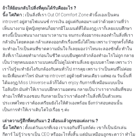
ถ้าให้ย้อนกลับไปสิ่งที่คุณได้รับคืออะไร ?
นิ้ง โศภิดา :
เป็นสิ่งที่เรา Out Of Comfort Zone ตัวนิ้งเองเป็นคน
introvert อยู่สายไฟแนนซ์ การเงิน อยู่แต่กับคอมฯ แต่ว่าด้วยความที่ว่า
เห็นนางงาม ผู้หญิงทุกคนก็อยากมีโมเมนต์ที่ได้มงกุฎ เราก็เลยแบบศึกษา
ตรงนี้เป็นแฟนนางงามมาเวลานาน จนกระทั่งอยากจะลองทำในสิ่งที่เรา
กลัวมันโดยตลอด กล้าแสดงออกสักเรื่องหนึ่งได้ไหม เพราะว่าทุกครั้งก็คือ
จะทำอะไรเป็นคนที่ขาดความมั่นใจ ก็เลยมองว่าไหนจะลองซักตั้ง ทำใน
สิ่งที่เราไม่เคยทำมาก่อนในชีวิต แบบยืนพูดกลัวกล้องทำอะไรไม่ถูก กลาย
เป็นว่าทุกคนมองเราแบบคนนี้ไม่ดูไม่เฟรนลี่เลย ดูแบบตาโหด เพราะว่า
เราไม่รู้จะทำยังไงกับกล้องกับคนทั่วไป การคุย เพราะว่าเป็นคนที่ไม่ค่อย
จะมีเพื่อนเท่าไหร่ มันสาย introvert อยู่ด้วยตัวคนเดียว แต่พอ ณ วันนั้นที่
ได้มงกุฎ Miss Universe แล้วก็ได้มา enjoy กับการที่เหมือนแบบเป็น
โอลิมปิก มันทำให้เราแบบฝึกความอดทน กลายเป็นว่าเราจากเดิมที่ชอบ
ทำอะไรที่ตัวเองชอบ กับกลายเป็นว่าเราต้องทำในสิ่งที่เป็นตัวแทน
ประเทศไทย เราต้องเตรียมยังไงให้ตัวเองพร้อม ยิ่งกว่าสอบตอนนั้น
เป็นการทำให้เราเติบโตไปเรื่อย ๆ ค่ะ
เล่าความรู้สึกที่คบกันมา 2 เดือนแล้วถูกขอแต่งงาน ?
นิ้ง โศภิดา :
ตั้งแต่วันแรกที่เจอ เราเจอกันที่โบสถ์ค่ะ เขาก็เป็นนักเล่น
กีตาร์ ไม่รู้ว่าเขาเป็น CEO หรืออะไรทั้งสิ้น แต่มันเหมือนถูกชะตาว่า ทำไม