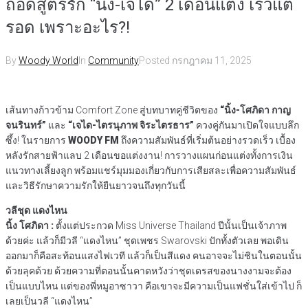
ถอดสูตรรัก “นิ้ง-เจได” 2 เดือนแต่ง เร็วแต่
รอด เพราะอะไร?!
By
Woody World
In
Community
Posted
กรกฎาคม 11, 2025
เส้นทางก้าวข้าม Comfort Zone สู่บทบาทคู่ชีวิตของ
“นิ้ง-โศภิดา กาญ
จนรินทร์”
และ
“เจได-ไตรนุภาพ จิระไตรธาร”
ควงคู่กันมาเปิดใจแบบลึก
ซึ้ง! ในรายการ
WOODY FM
ถึงความสัมพันธ์ที่เริ่มต้นอย่างรวดเร็ว เบื้อง
หลังรักสายฟ้าแลบ 2 เดือนขอแต่งงาน! การวางแผนก่อนแต่งทั้งการเงิน
แนวทางเลี้ยงลูก พร้อมแชร์มุมมองเกี่ยวกับการเสียสละเพื่อความสัมพันธ์
และวิธีรักษาความรักให้ยืนยาวจนถึงทุกวันนี้
วลีชุด แดงไหน
นิ้ง โศภิดา :
ตั้งแต่ประกวด Miss Universe Thailand ปีนั้นเป็นเจ้าภาพ
ด้วยค่ะ แล้วก็มีวลี “แดงไหน” ชุดเพชร Swarovski ปักทั้งตัวเลย พอเดิน
ออกมาก็คือสะท้อนแสงไฟเวที แล้วก็เป็นสีแดง คนอาจจะไม่ชินในตอนนั้น
ด้วยลุคด้วย ด้วยความที่ตอนนั้นคาดหวังว่าชุดเดรสของนางงามจะต้อง
เป็นแบบไหน แต่ของพี่หมูอาซาวา คือเขาจะมีความเป็นแฟชั่นใส่เข้าไป ก็
เลยเป็นวลี “แดงไหน”