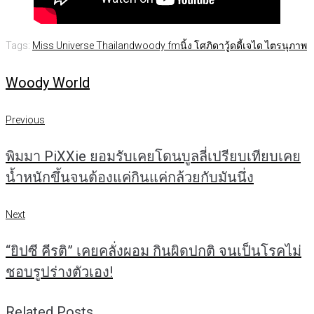
Tags:
Miss Universe Thailand
woody fm
นิ้ง โศภิดา
วู้ดดี้
เจได ไตรนุภาพ
Woody World
แนะแนว
Previous
Previous
เรื่อง
พิมมา PiXXie ยอมรับเคยโดนบูลลี่เปรียบเทียบเคย
น้ำหนักขึ้นจนต้องแค่กินแค่กล้วยกับมันนึ่ง
Next
Next
“ยิปซี คีรติ” เคยคลั่งผอม กินผิดปกติ จนเป็นโรคไม่
ชอบรูปร่างตัวเอง!
Related Posts