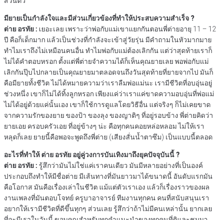
ส่วนตัว
มียายเป็นกำลังใจและมีส่วนเกี่ยวข้องที่ทำให้ประสบความสำเร็จ ?
ต่าย อรทัย :
เยอะเลย เพราะว่าพ่อกับแม่เขาแยกกันตอนพี่ต่ายอายุ 11 – 12
ปี คือก็เด็กมาก แล้วเป็นช่วงที่กำลังจะเข้าสู่วัยรุ่น มีคำถามในหัวมากมาย
ทำไมเราถึงไม่เหมือนคนอื่น ทำไมพ่อกับแม่ต้องเลิกกัน แต่ว่าสุดท้ายเราก็
ไม่ได้คำตอบหรอก ตั้งแต่พี่ต่ายจำความได้ก็เห็นคุณยายเลย พอพ่อกับแม่
เลิกกันปุ๊บไปกลายเป็นคุณยายมาตลอดจนถึงวันสุดท้ายที่ยายจากไป มันก็
คือมียายทั้งชีวิต ไม่ได้หมายความว่าเราลืมพ่อแม่นะ เรามีชีวิตที่อบอุ่นอยู่
ช่วงหนึ่ง เขาก็ไม่ได้ทิ้งลูกหรอก เพียงแค่ว่าเราแค่ขาดความอบอุ่นที่พ่อแม่
ไม่ได้อยู่ด้วยแค่นั้นเอง เขาก็ใช้การดูแลโดยวิธีอื่น แต่จริงๆ ก็ไม่เคยขาด
จากความรักของยาย ของป้า ของลุง ของญาติๆ ที่อยู่รอบข้าง พี่ต่ายคิดว่า
ยายเอย ครอบครัวเอย ที่อยู่ข้างๆ น่ะ คือทุกคนคอยหล่อหลอม ไม่ให้เรา
หลุดก็เลย ยายนี้คือพอจะพูดถึงพี่ต่าย (เสียงสั่นน้ำตาซึม) เป็นแบบนี้ตลอด
อะไรที่ทำให้ ต่าย อรทัย อยู่คู่วงการบันเทิงมาถึงยุคปัจจุบันนี้ ?
ต่าย อรทัย :
รู้สึกว่ามันไม่ใช่แค่เราคนเดียว มันมีหลายอย่างที่เป็นองค์
ประกอบถึงทำให้มีชื่อต่าย มีเส้นทางที่มันยาวมาได้ขนาดนี้ อันดับแรกมัน
คือโอกาส มันคือเรื่องเล่าในชีวิต แม้แต่ตัวเราเอง แล้วก็เรื่องราวของผล
งานเพลงที่มันตอบโจทย์ ครูบาอาจารย์ ทีมงานทุกคน คนที่สนับสนุนเรา
อยากให้เรามีชีวิตที่ดีขึ้นทุกๆ ส่วนเลย รู้สึกว่าถ้าไม่มีคนเหล่านั้น ยากเลย
ที่จะมีเราในวันนี้ ขอบคุณสำหรับทุกคำแนะนำของทุกคนที่ติและชมมา