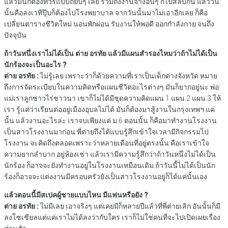
แล้วมันก็ต้องทัวร์แบบถี่ยิบๆ เลย รวมถึงงานจ้างอื่นๆ ก็ไปสลับกัน แล้ววัน
นั้นคือลงเวทีปุ๊บก็ต้องไปโรงพยาบาล จากวันนั้นมาไม่เอาอีกเลย ก็คือ
เปลี่ยนตารางชีวิตใหม่ นอนพักผ่อน รับงานให้พอดี ออกกำลังกาย จนถึง
ปัจจุบัน
ถ้าวันหนึ่งเราไม่ได้เป็น ต่าย อรทัย แล้วมีแผนสำรองไหมว่าถ้าไม่ได้เป็น
นักร้องจะเป็นอะไร ?
ต่าย อรทัย :
ไม่รู้เลย เพราะว่าก็ด้วยความที่เราเป็นเด็กต่างจังหวัด หมาย
ถึงการจัดระเบียบในความคิดหรือแผนชีวิตอะไรต่างๆ มันก็ยากอยู่นะ พ่อ
แม่เราลูกชาวไร่ชาวนา เขาก็ไม่ได้มีชุดความคิดแผน 1 แผน 2 แผน 3 ให้
เรา รู้แค่ว่าเรียนต่ออยู่เมืองอุบลไม่ได้ มันก็ต้องมาสู้งานในกรุงเทพฯ แค่
นั้น แล้วงานอะไรล่ะ เราจบเพียงแค่ ม.6 ตอนนั้น ก็คือมาทำงานโรงงาน
เป็นสาวโรงงานมาก่อน พี่ต่ายถึงได้แบบรู้สึกเข้าใจเวลามีกิจกรรมไป
โรงงาน จะคิดถึงตลอดเพราะว่าหลายเดือนที่อยู่ตรงนั้น คือเราเข้าใจ
ความยากลำบาก อยู่ห้องเช่า แล้วเรามีความรู้สึกว่าถ้าวันหนึ่งไม่ได้เป็น
นักร้อง ก็อาจจะยังทำงานอยู่ในโรงงานเหมือนเดิม ถ้าวันนี้ไม่ได้เป็นนัก
ร้องก็อาจจะแต่งงานมีครอบครัวยังเป็นสาวโรงงานอยู่ก็ได้แค่นั้นเอง
แล้วตอนนี้มีสเปคผู้ชายแบบไหน มีแฟนหรือยัง ?
ต่าย อรทัย :
ไม่มีเลย เอาจริงๆ แต่เคยมีก็หลายปีแล้วที่พี่ต่ายเลิก อันนั้นก็มี
ลงโซเชียลแต่แค่เราไม่ได้ลงว่ากับใคร เราก็ไม่ใช่คนที่จะไปเปิดเผยเรื่อง