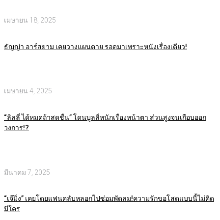
เมษายน 18, 2025
ธัญญ่า อาร์สยาม เคยวางแผนตาย รอดมาเพราะหนังเรื่องเดียว!
เมษายน 4, 2025
“ลิลลี่ ได้หมดถ้าสดชื่น” โดนบูลลี่หนักเรื่องหน้าตา ส่วนสูงจนเกือบออก
วงการ!?
มีนาคม 7, 2025
“เจ๊มิ่ง” เคยโดยแฟนคลับหลอกไปซ่อมพัดลม!ความรักขอโสดแบบนี้ไม่คิด
มีใคร