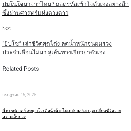
ปมในใจมาจากไหน? ถอดรหัสเข้าใจตัวเองอย่างลึก
ซึ้งผ่านศาสตร์แห่งดวงดาว
Next
Next
“ยิปโซ” เล่าชีวิตสุดโต่ง ลดน้ำหนักจนผมร่วง
ประจำเดือนไม่มา สู่เส้นทางเยียวยาตัวเอง
Related Posts
กรกฎาคม 16, 2025
บี้ ธรรศภาคย์ เคยถูกโจรตีหน้าด้วยไม้เบสบอล!เล่าจุดเปลี่ยนชีวิตจาก
ความเจ็บปวด