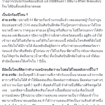
ว่าอยากเป็นนักร้องคือแม่ฮันนี่ แล้วก็มีพี่จินตรา มีพี่นาง ศิริพร ที่เพลงดังๆ
ก็จะได้ยินตั้งแต่เด็กมาตลอด
เป็นนักร้องปีไหน ?
ต่าย อรทัย :
ปลายปี 44 พี่ต่ายเริ่มเข้าแกรมมี่แล้ว เพลงดอกหญ้าในป่าปูน
มันปล่อยช่วงปี 2546 ตอนเป็นศิลปินฝึกหัด ก็ไม่รู้หรอกว่ามันจะมาได้ไกล
ขนาดนี้ เพราะว่าครูเอง ค่ายเอง ผู้ใหญ่ หรือทีมงาน ไม่มีใครบอกเราได้สัก
คนเลย แต่เพียงแค่เรามีความรู้สึกว่าเด็กต่างจังหวัดคนหนึ่ง อยู่ดีๆ แล้วได้
เข้ามา ต่อให้ไม่ดังก็ตาม แต่ได้รับโอกาสแบบนี้ สมัยนั้นโทรศัทพ์ก็ยังไม่มี
และก็ยังไม่ได้มีรายได้ ต้องหยิบยืมผู้จัดการ หรือว่าค่ายแบบซัพพอร์ตเรา
ก่อนแล้วก็มาคืนที่หลัง สู้ไปก่อน เขาให้ไปเรียน พี่ต่ายก็ไป กลับมาห้องนอน
ร้องไห้ทุกวัน คิดถึงยาย (น้ำตาซึม) ทั้งเป็นศิลปินฝึกหัดไปด้วย แล้วก็ต้อง
ทำอัลบั้มเพลงให้เสร็จใน 1 ปีนั้น
มีอัลบั้มไหนที่คิดว่าทำงานหนักจนคิดว่าจะไปต่อได้ไหมหลังจากนี้ไป ?
ต่าย อรทัย :
อัลบั้มชุดที่ 5 ด้วยความที่เราทัวร์แบบนั้นมาตลอด แล้วการจัด
ตารางชีวิตไม่ได้ดี ทำให้มีผลต่อเสียง มีผลต่อการพักผ่อน มีผลต่องานต่างๆ
แล้วเราจะน็อก ชุดที่ 5 ชุดที่ 6 คือพลังก็ไม่มี จำคำหนึ่งที่พี่นางศิริพรพูดได้
เลย ….บอกอีหล่าเอื้อยคือฟังเสียงโตแล้วเอื้อยคือบ่ม่วนน้อ คือเป็นบ่มี
อารมณ์เพลง รู้สึกบ่ม่วน บ่มีความสุขเลย เลยกลายเป็นว่าก็ต้องเข้าโรง
พยาบาลถึงขนาดแอดมิดเลย จำได้ว่างานคอนเสิร์ตเป็นงานสินค้าตัวหนึ่ง