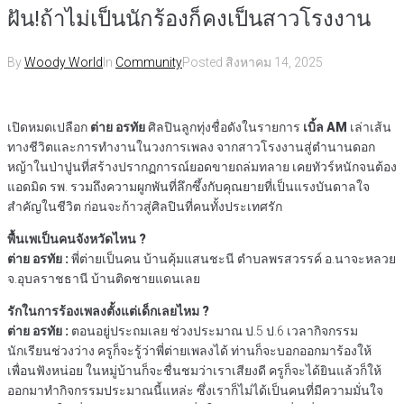
ฝัน!ถ้าไม่เป็นนักร้องก็คงเป็นสาวโรงงาน
By
Woody World
In
Community
Posted
สิงหาคม 14, 2025
เปิดหมดเปลือก
ต่าย อรทัย
ศิลปินลูกทุ่งชื่อดังในรายการ
เบิ้ล AM
เล่าเส้น
ทางชีวิตและการทำงานในวงการเพลง จากสาวโรงงานสู่ตำนานดอก
หญ้าในป่าปูนที่สร้างปรากฏการณ์ยอดขายถล่มทลาย เคยทัวร์หนักจนต้อง
แอดมิด รพ. รวมถึงความผูกพันที่ลึกซึ้งกับคุณยายที่เป็นแรงบันดาลใจ
สำคัญในชีวิต ก่อนจะก้าวสู่ศิลปินที่คนทั้งประเทศรัก
พื้นเพเป็นคนจังหวัดไหน ?
ต่าย อรทัย :
พี่ต่ายเป็นคน บ้านคุ้มแสนชะนี ตำบลพรสวรรค์ อ.นาจะหลวย
จ.อุบลราชธานี บ้านติดชายแดนเลย
รักในการร้องเพลงตั้งแต่เด็กเลยไหม ?
ต่าย อรทัย :
ตอนอยู่ประถมเลย ช่วงประมาณ ป.5 ป.6 เวลากิจกรรม
นักเรียนช่วงว่าง ครูก็จะรู้ว่าพี่ต่ายเพลงได้ ท่านก็จะบอกออกมาร้องให้
เพื่อนฟังหน่อย ในหมู่บ้านก็จะชื่นชมว่าเราเสียงดี ครูก็จะได้ยินแล้วก็ให้
ออกมาทำกิจกรรมประมาณนี้แหล่ะ ซึ่งเราก็ไม่ได้เป็นคนที่มีความมั่นใจ