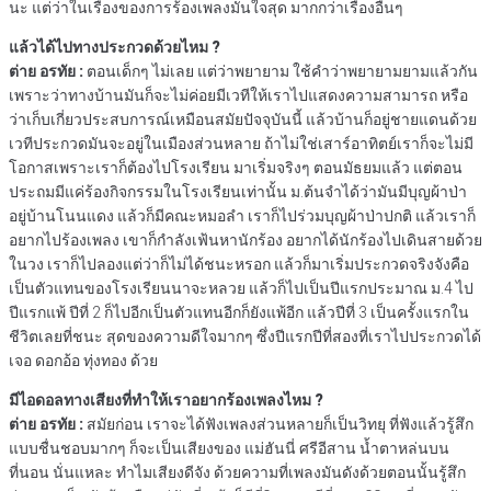
นะ แต่ว่าในเรื่องของการร้องเพลงมั่นใจสุด มากกว่าเรื่องอื่นๆ
แล้วได้ไปทางประกวดด้วยไหม ?
ต่าย อรทัย :
ตอนเด็กๆ ไม่เลย แต่ว่าพยายาม ใช้คำว่าพยายามยามแล้วกัน
เพราะว่าทางบ้านมันก็จะไม่ค่อยมีเวทีให้เราไปแสดงความสามารถ หรือ
ว่าเก็บเกี่ยวประสบการณ์เหมือนสมัยปัจจุบันนี้ แล้วบ้านก็อยู่ชายแดนด้วย
เวทีประกวดมันจะอยู่ในเมืองส่วนหลาย ถ้าไม่ใช่เสาร์อาทิตย์เราก็จะไม่มี
โอกาสเพราะเราก็ต้องไปโรงเรียน มาเริ่มจริงๆ ตอนมัธยมแล้ว แต่ตอน
ประถมมีแค่ร้องกิจกรรมในโรงเรียนเท่านั้น ม.ต้นจำได้ว่ามันมีบุญผ้าป่า
อยู่บ้านโนนแดง แล้วก็มีคณะหมอลำ เราก็ไปร่วมบุญผ้าป่าปกติ แล้วเราก็
อยากไปร้องเพลง เขาก็กำลังเฟ้นหานักร้อง อยากได้นักร้องไปเดินสายด้วย
ในวง เราก็ไปลองแต่ว่าก็ไม่ได้ชนะหรอก แล้วก็มาเริ่มประกวดจริงจังคือ
เป็นตัวแทนของโรงเรียนนาจะหลวย แล้วก็ไปเป็นปีแรกประมาณ ม.4 ไป
ปีแรกแพ้ ปีที่ 2 ก็ไปอีกเป็นตัวแทนอีกก็ยังแพ้อีก แล้วปีที่ 3 เป็นครั้งแรกใน
ชีวิตเลยที่ชนะ สุดของความดีใจมากๆ ซึ่งปีแรกปีที่สองที่เราไปประกวดได้
เจอ ดอกอ้อ ทุ่งทอง ด้วย
มีไอดอลทางเสียงที่ทำให้เราอยากร้องเพลงไหม ?
ต่าย อรทัย :
สมัยก่อน เราจะได้ฟังเพลงส่วนหลายก็เป็นวิทยุ ที่ฟังแล้วรู้สึก
แบบชื่นชอบมากๆ ก็จะเป็นเสียงของ แม่ฮันนี่ ศรีอีสาน น้ำตาหล่นบน
ที่นอน นั่นแหละ ทำไมเสียงดีจัง ด้วยความที่เพลงมันดังด้วยตอนนั้นรู้สึก