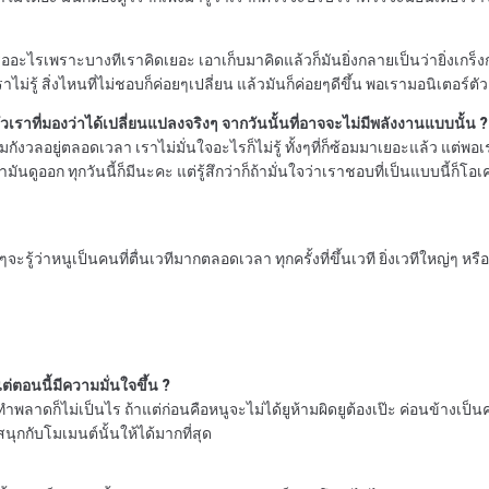
อะไรเพราะบางทีเราคิดเยอะ เอาเก็บมาคิดแล้วก็มันยิ่งกลายเป็นว่ายิ่งเกร็งกว
าไม่รู้ สิ่งไหนที่ไม่ชอบก็ค่อยๆเปลี่ยน แล้วมันก็ค่อยๆดีขึ้น พอเรามอนิเตอร์ตัว
เราที่มองว่าได้เปลี่ยนแปลงจริงๆ จากวันนั้นที่อาจจะไม่มีพลังงานแบบนั้น ?
ังวลอยู่ตลอดเวลา เราไม่มั่นใจอะไรก็ไม่รู้ ทั้งๆที่ก็ซ้อมมาเยอะแล้ว แต่พอ
มันดูออก ทุกวันนี้ก็มีนะคะ แต่รู้สึกว่าก็ถ้ามั่นใจว่าเราชอบที่เป็นแบบนี้ก็โอเ
รู้ว่าหนูเป็นคนที่ตื่นเวทีมากตลอดเวลา ทุกครั้งที่ขึ้นเวที ยิ่งเวทีใหญ่ๆ ห
ต่ตอนนี้มีความมั่นใจขึ้น ?
ณจะทำพลาดก็ไม่เป็นไร ถ้าแต่ก่อนคือหนูจะไม่ได้ยูห้ามผิดยูต้องเป๊ะ ค่อนข้า
ณสนุกกับโมเมนต์นั้นให้ได้มากที่สุด