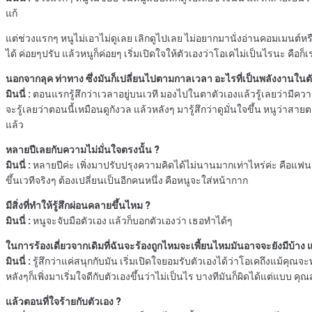
แก้
แต่ช่วงแรกๆ หนูไม่เอาไม่ดูเลย เลิกดูไปเลย ไม่อยากมานั่งอ่านคอมเมนต์หรือ
ได้ ค่อยๆปรับ แล้วหนูก็ค่อยๆ เริ่มเปิดใจให้ตัวเองว่าโอเคไม่เป็นไรนะ คือก็เร
นอกจากลุค ท่าทาง ซึ่งมันก็เปลี่ยนไปตามกาลเวลา อะไรที่เป็นพลังงานในตัว
มินนี่ :
ตอนแรกรู้สึกว่าเวลาอยู่บนเวที มองไปในตาตัวเองแล้วรู้เลยว่ามีความก
จะรู้เลยว่าตอนนี้เหมือนดูกังวล แล้วหลังๆ มารู้สึกว่าดูมั่นใจขึ้น หนูว่าสายตา
แล้ว
หลายปีเลยกับความไม่มั่นใจตรงนั้น ?
มินนี่ :
หลายปีค่ะ เพิ่งมาปรับปรุงความคิดได้ไม่นานมากเท่าไหร่ค่ะ คือแฟนๆจะ
ขึ้นเวทีจริงๆ ต้องเปลี่ยนเป็นอีกคนหนึ่ง คือหนูจะใส่หน้ากาก
มีสิ่งที่ทำให้รู้สึกผ่อนคลายขึ้นไหม ?
มินนี่ :
หนูจะจับมือตัวเอง แล้วก็บอกตัวเองว่า เธอทำได้ๆ
ในการร้องเดี่ยวจากเดิมที่ฉันจะร้องถูกไหมจะเพี้ยนไหมมันอาจจะยังมีบ้าง แ
มินนี่ :
รู้สึกว่าแค่สนุกกับมัน เริ่มเปิดใจยอมรับตัวเองได้ว่าโอเคถึงแม้คุ
หลังๆก็เพิ่งมาเริ่มใจดีกับตัวเองขึ้นว่าไม่เป็นไร บางทีมันก็ผิดได้แต่แบบ คุ
แล้วตอนที่ใจร้ายกับตัวเอง ?