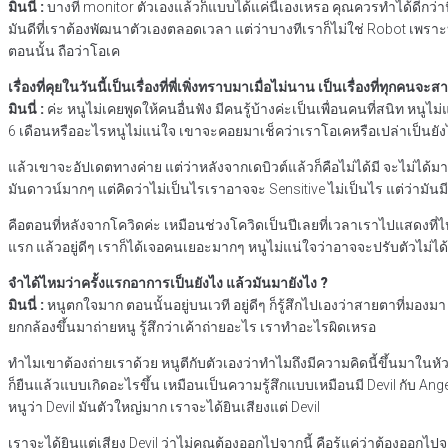
มินนี่ :
บางที monitor ตัวเองแล้วก็แบบได้แค่นี้เองเหรอ คุณควรทำได้ดีกว่านี้ 
มันดีที่เราต้องพัฒนาตัวเองตลอดเวลา แต่ว่าบางทีเราก็ไม่ใช่ Robot เพราะ
ตอนนั้น ถือว่าโอเค
เรื่องที่คุยในวันนี้เป็นเรื่องที่พี่เพิ่งทราบมาเมื่อไม่นาน เป็นเรื่องที่
มินนี่ :
ค่ะ หนูไม่เคยพูดให้คนอื่นฟัง มีคนรู้บ้างค่ะเป็นเพื่อนคนที่สนิท หนู
6 เดือนหรืออะไรหนูไม่แน่ใจ เขาจะคอยมาเช็คว่าเราโอเคหรือเปล่าเป็นยัง
แล้วเขาจะอัปเดตทางค่าย แต่ว่าหลังจากเดบิวต์แล้วก็คือไม่ได้มี จะไม่ได้มาเช็ค
มันดาวน์มากๆ แต่คิดว่าไม่เป็นไรเราอาจจะ Sensitive ไม่เป็นไร แต่ว่ามันมีครั้
คือตอนที่หลังจากโควิดค่ะ เหมือนช่วงโควิดเป็นปีเลยที่เวลาเราไปแสดงที่ไห
แรก แล้วอยู่ดีๆ เราก็ได้เจอคนเยอะมากๆ หนูไม่แน่ใจว่าอาจจะปรับตัวไม่ได้
จำได้ไหมว่าครั้งแรกอาการเป็นยังไง แล้วมันมายังไง ?
มินนี่ :
หนูตกใจมาก ตอนนั้นอยู่บนเวที อยู่ดีๆ ก็รู้สึกไปเองว่าสายตาที่มองม
ยกกล้องขึ้นมาถ่ายหนู รู้สึกว่าเค้าถ่ายอะไร เราทำอะไรผิดเหรอ
ทำไมเขาต้องถ่ายเราด้วย หนูตีกับตัวเองว่าทำไมถึงมีความคิดนี้ขึ้นมาในหัวแล้
ก็ยืนแล้วแบบเกิดอะไรขึ้น เหมือนเป็นความรู้สึกแบบเหมือนมี Devil กับ Angel อ
หนูว่า Devil มันตัวใหญ่มาก เราจะได้ยินเสียงแต่ Devil
เราจะได้ยินแต่เสียง Devil ว่าไม่คุณต้องออกไปจากนี้ คือรู้แค่ว่าต้องออกไ