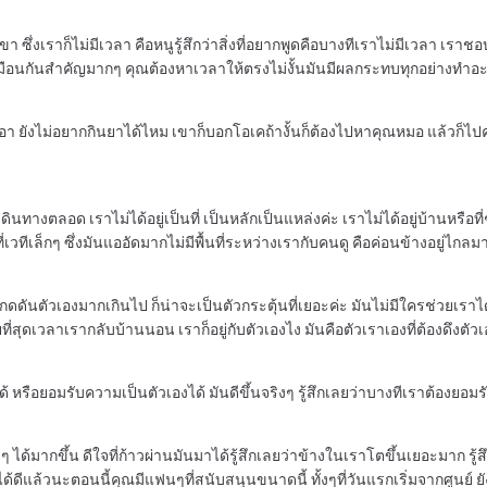
งเราก็ไม่มีเวลา คือหนูรู้สึกว่าสิ่งที่อยากพูดคือบางทีเราไม่มีเวลา เราชอ
ือนกันสำคัญมากๆ คุณต้องหาเวลาให้ตรงไม่งั้นมันมีผลกระทบทุกอย่างทำอะ
า ยังไม่อยากกินยาได้ไหม เขาก็บอกโอเคถ้างั้นก็ต้องไปหาคุณหมอ แล้วก็ไปคุ
างตลอด เราไม่ได้อยู่เป็นที่ เป็นหลักเป็นแหล่งค่ะ เราไม่ได้อยู่บ้านหรือที่ๆ 
ที่เวทีเล็กๆ ซึ่งมันแออัดมากไม่มีพื้นที่ระหว่างเรากับคนดู คือค่อนข้างอยู่ไก
ดันตัวเองมากเกินไป ก็น่าจะเป็นตัวกระตุ้นที่เยอะค่ะ มันไม่มีใครช่วยเราได้นอ
่สุดเวลาเรากลับบ้านนอน เราก็อยู่กับตัวเองไง มันคือตัวเราเองที่ต้องดึงตัวเอ
รือยอมรับความเป็นตัวเองได้ มันดีขึ้นจริงๆ รู้สึกเลยว่าบางทีเราต้องยอมรับ 
ได้มากขึ้น ดีใจที่ก้าวผ่านมันมาได้รู้สึกเลยว่าข้างในเราโตขึ้นเยอะมาก รู้สึกว่
้ดีแล้วนะตอนนี้คุณมีแฟนๆที่สนับสนุนขนาดนี้ ทั้งๆที่วันแรกเริ่มจากศูนย์ ยัง