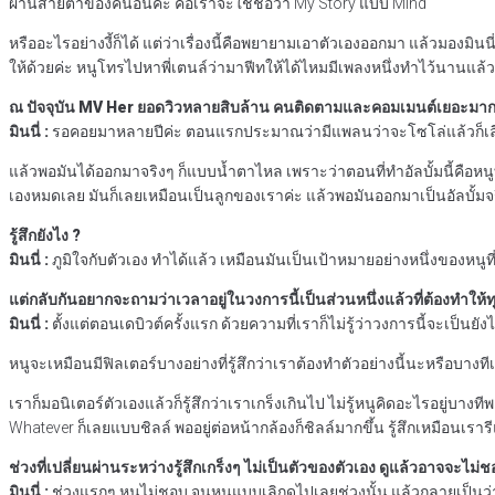
ผ่านสายตาของคนอื่นค่ะ คือเราจะใช้ชื่อว่า My Story แบบ Mind
หรืออะไรอย่างงี้ก็ได้ แต่ว่าเรื่องนี้คือพยายามเอาตัวเองออกมา แล้วมองมินนี
ให้ด้วยค่ะ หนูโทรไปหาพี่เตนล์ว่ามาฟีทให้ได้ไหมมีเพลงหนึ่งทำไว้นานแล้ว เ
ณ ปัจจุบัน MV Her ยอดวิวหลายสิบล้าน คนติดตามและคอมเมนต์เยอะมาก ส่
มินนี่ :
รอคอยมาหลายปีค่ะ ตอนแรกประมาณว่ามีแพลนว่าจะโซโล่แล้วก็เลื่อนไ
แล้วพอมันได้ออกมาจริงๆ ก็แบบน้ำตาไหล เพราะว่าตอนที่ทำอัลบั้มนี้คือหนูท
เองหมดเลย มันก็เลยเหมือนเป็นลูกของเราค่ะ แล้วพอมันออกมาเป็นอัลบั้มจ
รู้สึกยังไง ?
มินนี่ :
ภูมิใจกับตัวเอง ทำได้แล้ว เหมือนมันเป็นเป้าหมายอย่างหนึ่งของหนูท
แต่กลับกันอยากจะถามว่าเวลาอยู่ในวงการนี้เป็นส่วนหนึ่งแล้วที่ต้องทำให้ทุ
มินนี่ :
ตั้งแต่ตอนเดบิวต์ครั้งแรก ด้วยความที่เราก็ไม่รู้ว่าวงการนี้จะเป็นยั
หนูจะเหมือนมีฟิลเตอร์บางอย่างที่รู้สึกว่าเราต้องทำตัวอย่างนี้นะหรือบางท
เราก็มอนิเตอร์ตัวเองแล้วก็รู้สึกว่าเราเกร็งเกินไป ไม่รู้หนูคิดอะไรอยู่บา
Whatever ก็เลยแบบชิลล์ พออยู่ต่อหน้ากล้องก็ชิลล์มากขึ้น รู้สึกเหมือนเรา
ช่วงที่เปลี่ยนผ่านระหว่างรู้สึกเกร็งๆ ไม่เป็นตัวของตัวเอง ดูแล้วอาจจะไม่
มินนี่ :
ช่วงแรกๆ หนูไม่ชอบ จนหนูแบบเลิกดูไปเลยช่วงนั้น แล้วกลายเป็นว่าไ