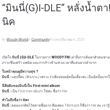
“มินนี่(G)I-DLE” หลั่งน้ำ
นิค
By
Woody World
In
Community
Posted
มีนาคม 6, 2025
เปิดใจ
มินนี่ (G)I-DLE
ในรายการ
WOODY FM
เล่าถึงการค้นหาตัวตนช่วงแ
ภาวะซึมเศร้า แพนิค และการก้าวข้ามช่วงเวลาที่แสนยากลำบาก
ใบหน้าคุณดูมีความสุข ?
มินนี่ :
แฮปปี้ค่ะ (หัวเราะ) เพราะว่าเพิ่งปล่อยอัลบั้มเดี่ยวค่ะ เป็นอัลบั้มแรกใ
นี่คือฝันของมินนี่เป็น First mini album
มินนี่ :
เป็น First mini album ใช่ค่ะ ชื่อว่า Her
ทำไมถึงชื่อว่า Her
มินนี่ :
ตอนแรกคิดไว้หลายชื่อมาก คือเพลง Title track ก็ชื่อว่า Her ค่ะ เรารู