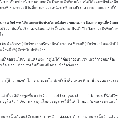
ชอบเป็นอย่างนี้ ชอบแบบกดดันตัวเองแล้วก็แบบโอเคไม่ได้รอบหน้าต้องดีกว่านี้ ทุ
บางทีเราอาจจะมีวันที่แบบอาจจะเหนื่อย หรือบางทีเราอาจจะอ่อนแอ เราก็ต้อง
ทุกคนจะสามารถ Relate ได้และจะเป็นประโยชน์ต่อหลายคนมาก ต้องขอบคุณที่พร้อมจะ
ไม่แน่ใจว่ามันเริ่มจริงๆตอนไหน แต่ว่าตั้งแต่ตอนเป็นเด็กฝึก คือเราจะมีรูทีน
ไง
 คือถ้าเรารู้สึกว่าอยากปรึกษาต้องไปหาเอง ซึ่งหนูก็รู้สึกว่าเราโอเคก็ไม่ได้คิ
งหนึ่งที่รู้สึกว่าไม่ปกติจริงๆ
นก็คือส่วนใหญ่แฟนคลับจะมาดูไม่ได้ ก็คือเราอยู่บนเวทีแล้วก็ถ่ายกับกล้อง 
หรือเปล่า แต่ว่าเราเริ่มเป็นแพนิคตอนทัวร์ครั้งแรก
า เรารู้สึกว่ามองทำไม เค้ามองอะไร ทั้งๆที่เค้าคือแฟนๆ ที่เขาชื่นชอบมาดูเรา
วก็จะมีเสียงพูดขึ้นมาว่า Get out of here you shouldn’t be here ที่นี่ไม่ใช
ยู่ในหัว มี Devil พูดว่าคุณไม่ควรอยู่ตรงนี้ที่นี้เค้าไม่ต้อนรับคุณหรอก แล้วก
ปจากตรงนี้ แล้วหนูรู้สึกแบบ Oh my God ต้องออก ต้องออกจากตรงนี้แล้ว แล้วเส