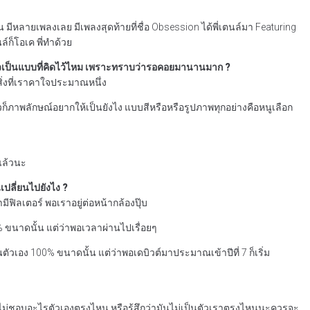
ื่น มีหลายเพลงเลย มีเพลงสุดท้ายที่ชื่อ Obsession ได้พี่เตนล์มา Featuring
์ก็โอเค พี่ทำด้วย
ล้วเป็นแบบที่คิดไว้ไหม เพราะทราบว่ารอคอยมานานมาก ?
ิ่งที่เราคาใจประมาณหนึ่ง
้วก็ภาพลักษณ์อยากให้เป็นยังไง แบบสีหรือหรือรูปภาพทุกอย่างคือหนูเลือก
้แล้วนะ
เปลี่ยนไปยังไง ?
มีฟิลเตอร์ พอเราอยู่ต่อหน้ากล้องปุ๊บ
00% ขนาดนั้น แต่ว่าพอเวลาผ่านไปเรื่อยๆ
็นตัวเอง 100% ขนาดนั้น แต่ว่าพอเดบิวต์มาประมาณเข้าปีที่ 7 ก็เริ่ม
์ว่าไม่ชอบอะไรตัวเองตรงไหน หรือรู้สึกว่ามันไม่เป็นตัวเราตรงไหนนะควรจะ