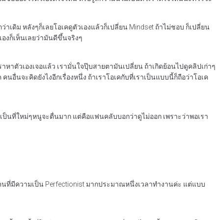
่าเดิม หลังๆก็เลยโอเคดูตัวเองแล้วก็เปลี่ยน Mindset ถ้าไม่ชอบ ก็เปลี่ยน
เองก็เห็นเลยว่ามันดีขึ้นจริงๆ
เราหาตัวเองเจอแล้ว เรามั่นใจปุ๊บสายตามันเปลี่ยน ถ้าเกิดย้อนไปดูคลิปเก่าๆ
ค คนอื่นจะคิดยังไงอีกเรื่องหนึ่ง ถ้าเราโอเคกับที่เราเป็นแบบนี้ก็ถือว่าโอเค
รือเป็นที่ใหม่ๆหนูจะตื่นมาก แต่คือแฟนคลับบอกว่าดูไม่ออก เพราะว่าพอเรา
งเป็นคนที่มีความเป็น Perfectionist มากประมาณหนึ่งเวลาทำงานค่ะ แต่แบบ