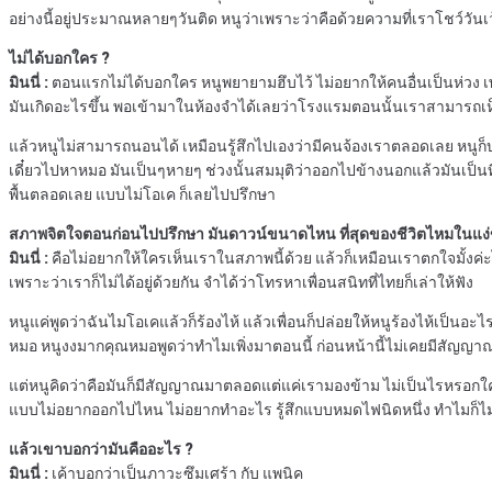
อย่างนี้อยู่ประมาณหลายๆวันติด หนูว่าเพราะว่าคือด้วยความที่เราโชว์วันเว้นวั
ไม่ได้บอกใคร ?
มินนี่ :
ตอนแรกไม่ได้บอกใคร หนูพยายามฮึบไว้ ไม่อยากให้คนอื่นเป็นห่วง เพรา
มันเกิดอะไรขึ้น พอเข้ามาในห้องจำได้เลยว่าโรงแรมตอนนั้นเราสามารถเห็นห
แล้วหนูไม่สามารถนอนได้ เหมือนรู้สึกไปเองว่ามีคนจ้องเราตลอดเลย หนูก็บอ
เดี๋ยวไปหาหมอ มันเป็นๆหายๆ ช่วงนั้นสมมุติว่าออกไปข้างนอกแล้วมันเป็
พื้นตลอดเลย แบบไม่โอเค ก็เลยไปปรึกษา
สภาพจิตใจตอนก่อนไปปรึกษา มันดาวน์ขนาดไหน ที่สุดของชีวิตไหมในแง่
มินนี่ :
คือไม่อยากให้ใครเห็นเราในสภาพนี้ด้วย แล้วก็เหมือนเราตกใจมั้งค่ะไม
เพราะว่าเราก็ไม่ได้อยู่ด้วยกัน จำได้ว่าโทรหาเพื่อนสนิทที่ไทยก็เล่าให้ฟัง
หนูแค่พูดว่าฉันไมโอเคแล้วก็ร้องไห้ แล้วเพื่อนก็ปล่อยให้หนูร้องไห้เป็นอะไรค
หมอ หนูงงมากคุณหมอพูดว่าทำไมเพิ่งมาตอนนี้ ก่อนหน้านี้ไม่เคยมีสัญญ
แต่หนูคิดว่าคือมันก็มีสัญญาณมาตลอดแต่แค่เรามองข้าม ไม่เป็นไรหรอกใครๆ ก
แบบไม่อยากออกไปไหน ไม่อยากทำอะไร รู้สึกแบบหมดไฟนิดหนึ่ง ทำไมก็ไม่ร
แล้วเขาบอกว่ามันคืออะไร ?
มินนี่ :
เค้าบอกว่าเป็นภาวะซึมเศร้า กับ แพนิค