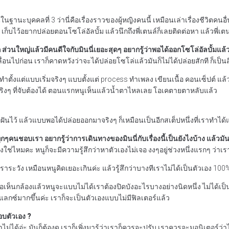
่ในฐานะบุคคลที่ 3 ว่านี่คือเรื่องราวของผู้หญิงคนนี้ เหมือนเล่าเรื่องชีวิตคนอ
ก็บไว้อยากปล่อยตอนโซโล่อัลบั้ม แล้วนึกถึงพี่เตนล์ก็เลยติดต่อหา แล้วพี่เตนล
วนใหญ่แล้วมีคนดีใจกับมินนี่เยอะสุดๆ อยากรู้ว่าพอได้ออกโซโล่อัลบั้มแ
ปก่อน เราก็คาดหวังว่าจะได้ปล่อยโซโล่แล้วมันก็ไม่ได้ปล่อยสักที ก็เป็นส
ำตั้งแต่แบบเริ่มจริงๆ แบบตั้งแต่ process ทำเพลง เขียนเนื้อ คอนเซ็ปต์ แล
ริงๆ ที่จับต้องได้ ตอนแรกหนูเห็นแล้วน้ำตาไหลเลย โอเคตายตาหลับแล้ว
ี่ฝันไว้ แล้วแบบพอได้ปล่อยออกมาจริงๆ ก็เหมือนเป็นอีกสเต็ปหนึ่งที่เราทำได
กๆคนชอบเรา อยากรู้ว่าการเดินทางของมินนี่กับเรื่องนี้เป็นยังไงบ้าง แล้วมัน
งไงใช่ไหมคะ หนูก็จะมีความรู้สึกว่าหาตัวเองไม่เจอ งงๆอยู่ช่วงหนึ่งแรกๆ ว่าเรา
ีเราระวัง เหมือนหนูคิดเยอะเกินค่ะ แล้วรู้สึกว่าบางทีเราไม่ได้เป็นตัวเอง 1
งทีพอเห็นกล้องแล้วหนูจะแบบไม่ได้เราต้องปิดบังอะไรบางอย่างนิดหนึ่ง ไม่ได้เป
รีแลกซ์มากขึ้นค่ะ เราก็จะเป็นตัวเองแบบไม่มีฟิลเตอร์แล้ว
ชอบตัวเอง ?
ม่ได้อ่ะ มันก็ต้องดู เราก็เพิ่งมารู้ว่าเราก็ควรจะปรับ เราควรจะมอนิเตอร