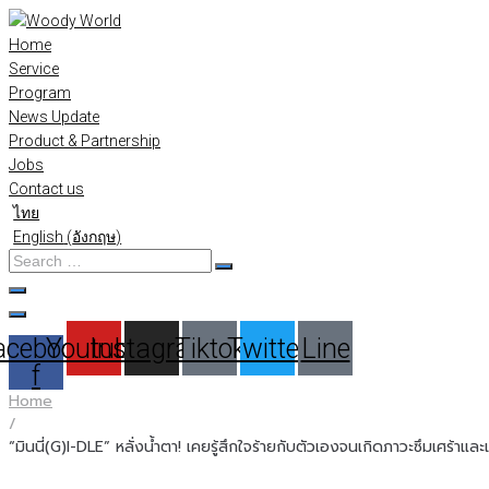
Skip
to
Home
content
Service
Program
News Update
Product & Partnership
Jobs
Contact us
ไทย
English
(
อังกฤษ
)
Search
…
acebook-
Youtube
Instagram
Tiktok
Twitter
Line
f
Home
/
“มินนี่(G)I-DLE” หลั่งน้ำตา! เคยรู้สึกใจร้ายกับตัวเองจนเกิดภาวะซึมเศร้าแล