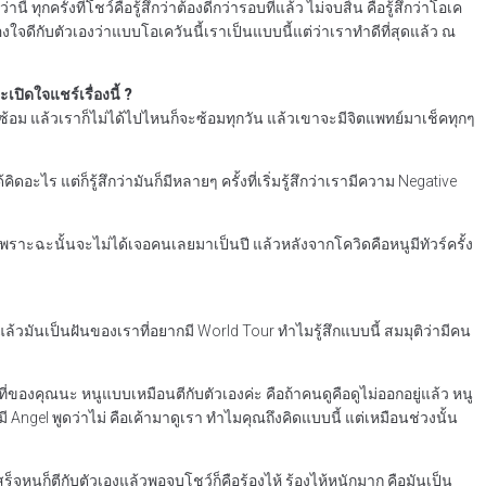
กครั้งที่โชว์คือรู้สึกว่าต้องดีกว่ารอบที่แล้ว ไม่จบสิ้น คือรู้สึกว่าโอเค
ใจดีกับตัวเองว่าแบบโอเควันนี้เราเป็นแบบนี้แต่ว่าเราทำดีที่สุดแล้ว ณ
เปิดใจแชร์เรื่องนี้ ?
ต้องซ้อม แล้วเราก็ไม่ได้ไปไหนก็จะซ้อมทุกวัน แล้วเขาจะมีจิตแพทย์มาเช็คทุกๆ
ดอะไร แต่ก็รู้สึกว่ามันก็มีหลายๆ ครั้งที่เริ่มรู้สึกว่าเรามีความ Negative
เพราะฉะนั้นจะไม่ได้เจอคนเลยมาเป็นปี แล้วหลังจากโควิดคือหนูมีทัวร์ครั้ง
 แล้วมันเป็นฝันของเราที่อยากมี World Tour ทำไมรู้สึกแบบนี้ สมมุติว่ามีคน
่ที่ของคุณนะ หนูแบบเหมือนตีกับตัวเองค่ะ คือถ้าคนดูคือดูไม่ออกอยู่แล้ว หนู
็มี Angel พูดว่าไม่ คือเค้ามาดูเรา ทำไมคุณถึงคิดแบบนี้ แต่เหมือนช่วงนั้น
ร็จหนูก็ตีกับตัวเองแล้วพอจบโชว์ก็คือร้องไห้ ร้องไห้หนักมาก คือมันเป็น