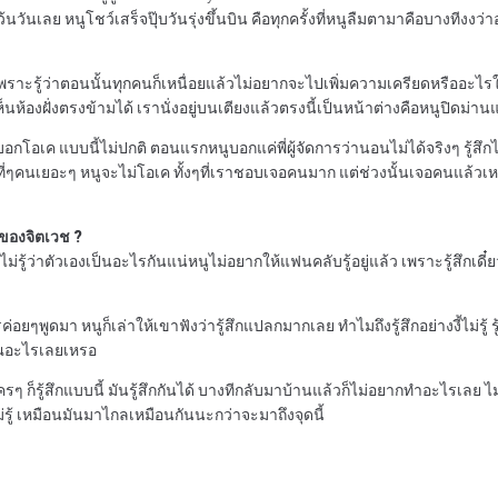
นเลย หนูโชว์เสร็จปุ๊บวันรุ่งขึ้นบิน คือทุกครั้งที่หนูลืมตามาคือบางทีงงว่าอยู
ะรู้ว่าตอนนั้นทุกคนก็เหนื่อยแล้วไม่อยากจะไปเพิ่มความเครียดหรืออะไรให้เข
้องฝั่งตรงข้ามได้ เรานั่งอยู่บนเตียงแล้วตรงนี้เป็นหน้าต่างคือหนูปิดม่า
กโอเค แบบนี้ไม่ปกติ ตอนแรกหนูบอกแค่พี่ผู้จัดการว่านอนไม่ได้จริงๆ รู้สึกไ
นที่ๆคนเยอะๆ หนูจะไม่โอเค ทั้งๆที่เราชอบเจอคนมาก แต่ช่วงนั้นเจอคนแล้
ของจิตเวช ?
่รู้ว่าตัวเองเป็นอะไรกันแน่หนูไม่อยากให้แฟนคลับรู้อยู่แล้ว เพราะรู้สึกเด
่อยๆพูดมา หนูก็เล่าให้เขาฟังว่ารู้สึกแปลกมากเลย ทำไมถึงรู้สึกอย่างงี้ไม่รู้
าณอะไรเลยเหรอ
็รู้สึกแบบนี้ มันรู้สึกกันได้ บางทีกลับมาบ้านแล้วก็ไม่อยากทำอะไรเลย ไม่
ู้ เหมือนมันมาไกลเหมือนกันนะกว่าจะมาถึงจุดนี้