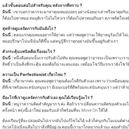
แล้วขั้นตอนต่อไปสำหรับคุณ หลังจากที่ทราบ ?
มินนี่ :
เขาบอกว่าควรจะมาหาคุณหมอบ่อยๆ อย่างน้อยมาเล่าหรือมาคุยกับเขา ซึ่
ก็ต้องไปหาหมอ สมมุติเราไอไม่ไหวเราก็ต้องไปหาหมอกินยา สภาพจิตใจเหม
สุดท้ายดูแลจัดการกับมันยังไง ?
มินนี่ :
ตอนแรกคุณหมออยากให้ยาค่ะ แต่ว่าพอพูดว่าจะให้ยาหนูร้องไห้ ไม่เอ
หมอปรึกษาโน่นนี่นั่นก็ดีขึ้น แต่หนูรู้สึกว่าทุกอย่างมันขึ้นอยู่กับตัวเรา
ตัวกระตุ้นแพนิคคือเรื่องอะไร ?
มินนี่ :
หนึ่งคือตอนนั้นเราปรับตัวไม่ทัน คุณหมอพูดว่าอาจจะเป็นเพราะเราเดินท
สิทธิ์ว่าเป็นสิ่งที่กระตุ้น สองคือก็น่าจะคนเยอะ เหมือนโชว์ปีแรกเรายังโชว์
ความเป็น Perfectionist เกี่ยวไหม ?
มินนี่ :
เกี่ยวมากค่ะ คุณหมอพูดว่าคุณต้องใจดีกับตัวเอง เพราะว่าเหมือนคุณกด
ดีที่เขาพร้อมจะสนับสนุนเรา มีเมมเบอร์ที่ดีพร้อมจะสนับสนุนเรา แต่ว่าท้ายที
มีอะไรที่เราดูแลจัดการกับตัวเอง คุณได้เรียนรู้อะไร ?
มินนี่ :
หนูว่าความคิดสำคัญมาก ๆ ค่ะ คือถ้าเราเปลี่ยนความคิดของตัวเองได้ ห
ครั้งหน้า พรุ่งนี้เอาใหม่ ยอมรับแล้วก็พร้อมที่จะ Move On ให้ได้
ต้องเรียนรู้ที่จะปล่อยมันไปเรากลับไปแก้ไขไม่ได้ แล้วก็สนุกกับโมเมนต์ต่างๆ 
กังวลโน้นนี่จนลืมไปว่าสิ่งที่มีอยู่ ณ ตอนนี้เรามาไกลมากแล้วนะ คุณทำมันได