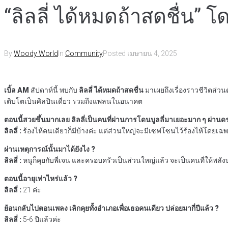
“ลิลลี่ ได้หมดถ้าสดชื่น” 
By
Woody World
In
Community
Posted
เมษายน 4, 2025
เบิ้ล AM
สัปดาห์นี้ พบกับ
ลิลลี่ ได้หมดถ้าสดชื่น
มาเผยถึงเรื่องราวชีวิตส่ว
เติบโตเป็นศิลปินเดี่ยว รวมถึงแพลนในอนาคต
ตอนนี้สวยขึ้นมากเลย ลิลลี่เป็นคนที่ผ่านการโดนบูลลี่มาเยอะมาก ๆ ผ่านดร
ลิลลี่ :
ร้องไห้คนเดียวก็มีบ้างค่ะ แต่ส่วนใหญ่จะมีเซฟโซนไว้ร้องไห้โดยเฉพา
ผ่านเหตุการณ์นั้นมาได้ยังไง ?
ลิลลี่ :
หนูก็คุยกับพี่เจน และครอบครัวเป็นส่วนใหญ่แล้ว จะเป็นคนที่ให้พลั
ตอนนี้อายุเท่าไหร่แล้ว ?
ลิลลี่ :
21 ค่ะ
ย้อนกลับไปตอนเพลง เลิกคุยทั้งอำเภอเพื่อเธอคนเดียว ปล่อยมากี่ปีแล้ว ?
ลิลลี่ :
5-6 ปีแล้วค่ะ