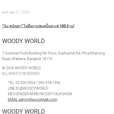
มกราคม 27, 2026
“นุ้บ ชนัญดา” ไม่ดื่มกาแฟแต่ปั้นคาเฟ่ 100 ล้าน!
WOODY WORLD
7 Summer Point Building 5th Floor, Sukhumvit Rd, Phra Khanong
Nuae, Wattana, Bangkok 10110
©
2026
WOODY WORLD.
ALL RIGHTS RESERVED.
TEL. 02 030 0054 / 092 418 7356
LINE ID @WOODYWORLD
MESSENGER M.ME/WOODYTALKSHOW
EMAIL admin@woodytalk.com
WOODY WORLD