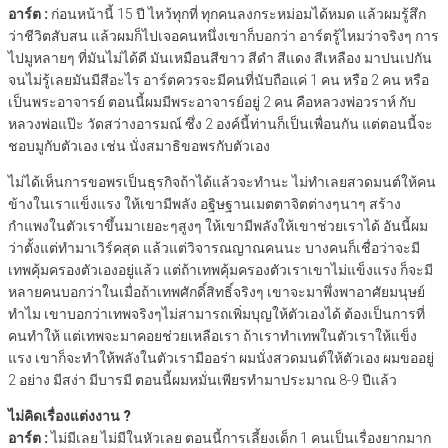
อาร์ต :
ก่อนหน้านี้ 15 ปี ไหว้ทุกที่ ทุกคนลงกระหม่อมได้หมด แล้วผมรู้สึก
ว่าชีวิตสับสน แล้วผมก็ไปเจอคนหนึ่งเขาก็บอกว่า อาร์ตรู้ไหมว่าจริงๆ การ
ไปมูหลายๆ ที่มันไม่ได้ดี มันเหมือนสีขาว สีดำ สีแดง สีเหลือง มาปนเปกัน
จนไม่รู้เลยมันมีสีอะไร อาร์ตควรจะมีคนที่นับถือแค่ 1 คน หรือ 2 คน หรือ
เป็นพระอาจารย์ ตอนนี้ผมมีพระอาจารย์อยู่ 2 คน คือหลวงพ่อวราห์ กับ
หลวงพ่อแป๊ะ วัดสว่างอารมณ์ ซึ่ง 2 องค์นี้ท่านก็เป็นเพื่อนกัน แต่ตอนนี้จะ
ชอบมูกับตัวเอง เช่น นั่งสมาธิขอพรกับตัวเอง
ไม่ได้เห็นการขอพรเป็นธุรกิจถ้าได้แล้วจะทำนะ ไม่ทำเลยสวดมนต์ให้คน
ข้างในเราแข็งแรง ให้เขามีพลัง อฐิษฐานเมตตาจิตต่างๆนาๆ สร้าง
กำแพงในตัวเราขึ้นมาเยอะๆสูงๆ ให้เขามีพลังให้เขาช่วยเราได้ อันนี้ผม
ว่าตั้งแต่ทำมาเวิร์คสุด แล้วแต่วิจารณญาณคนนะ บางคนก็เชื่อว่าจะมี
เทพคุ้มครองตัวเองอยู่แล้ว แต่ถ้าเทพคุ้มครองตัวเราเขาไม่แข็งแรง ก็จะมี
หลายคนบอกว่าในเมื่อถ้าเทพศักดิ์สิทธิ์จริงๆ เขาจะมาพึ่งพาอาศัยมนุษย์
ทำไม เขาบอกว่าเทพจริงๆไม่สามารถเพิ่มบุญให้ตัวเองได้ ต้องเป็นการที่
คนทำให้ แต่เทพจะมาคอยช่วยเหลือเรา ถ้าเราทำเทพในตัวเราให้แข็ง
แรง เขาก็จะทำให้พลังในตัวเรามีออร่า ผมนั่งสวดมนต์ให้ตัวเอง ผมขออยู่
2 อย่าง มีสง่า มีบารมี ตอนนี้ผมหมั่นเพียรทำมาประมาณ 8-9 ปีแล้ว
ไม่คิดเรื่องแต่งงาน ?
อาร์ต :
ไม่มีเลย ไม่มีในหัวเลย ตอนนี้การเลี้ยงเด็ก 1 คนเป็นเรื่องยากมาก