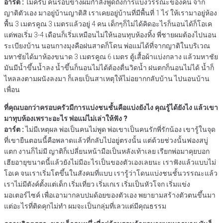
อาร์ต :
ไม่ครับ คนรอบข้างผมกำลังพูดถึงการแบ่งวรรณะของคน จาก
ญาติตัวเอง มาอยู่บ้านญาติสิ เราเคยอยู่บ้านที่มีพื้นที่ 1 ไร่ ให้เรามาอยู่ห้อง
พื้น 3 เมตรคูณ 3 เมตรแล้วอยู่ 4 คน เด็กๆก็ไม่ได้คิดอะไรก็นอนได้ก็โอเค
แต่พอเริ่ม 3-4 เดือนก็เริ่มเหมือนไม่ให้นอนทุบห้องทิ้ง พี่ชายผมต้องไปนอน
ระเบียงบ้าน นอนกางมุงคือฝนสาดก็โดน พ่อแม่ได้ที่จากญาติในบริเวณ
มหาชัยได้มาห้องขนาด 3 เมตรคูณ 6 เมตร ตู้เสื้อผ้าแบ่งกลาง แล้วมหาชัย
มันมีน้ำขึ้นน้ำลง น้ำขึ้นก็นอนไม่ได้ต้องตื่นวิดน้ำ ฝนตกก็นอนไม่ได้ น้ำก็
ไหลลงตามผนังลงมา ก็เลยเป็นสาเหตุให้ไม่อยากกลับบ้าน ไปนอนบ้าน
เพื่อน
ที่คุณบอกว่าครอบครัวมีการแบ่งชนชั้นคือแบ่งยังไง คุณรู้ได้ยังไง แล้วเขา
มาทุบห้องเพราะอะไร พ่อแม่ไม่เล่าให้ฟัง ?
อาร์ต :
ไม่มีเหตุผล พ่อเป็นคนไม่พูด พ่อเขาเป็นคนรักพี่รักน้อง เขารู้ในจุด
ที่เขายืนตอนนี้คือพลาดแล้วที่กลับไปอยู่ตรงนั้น แต่ด้วยช่วงนั้นฟองสบู่
แตก งานก็ไม่มี ญาติก็เปลี่ยนหน้ามือเป็นหลังเท้าเลย เรียกพ่อมาคุยบอก
เฮียอายุขนาดนี้แล้วยังไม่มีอะไรเป็นของตัวเองเลยนะ เราฟังแล้วแบบไม่
โอเค จนเราเริ่มโตขึ้นในสังคมที่แบบ เรารู้ว่าโดนแบ่งชนชั้นวรรณะแล้ว
เราไม่มีตังค์ตั้งแต่เด็ก เริ่มเที่ยว เริ่มเกเร เริ่มเป็นหัวโจก เริ่มแข่ง
มอเตอร์ไซค์ เพื่อเอามากลบปมด้อยของตัวเอง พยายามสร้างตัวตนขึ้นมา
แต่อะไรที่ติดคุกไม่ทำ ผมจะเป็นกลุ่มที่เลวแต่มีคุณธรรม