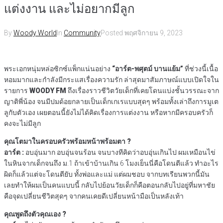
แต่งงาน และไม่อยากมีลูก
By
Woody World
In
Community
Posted
พฤศจิกายน 9, 2023
พระเอกหนุ่มหล่อซิกซ์แพ็กแน่นอย่าง
“อาร์ต-พศุตม์ บานแย้ม”
ที่ช่วงนี้เนื้อ
หอมมากและกำลังมีกระแสเรื่องความรัก ล่าสุดมาสัมภาษณ์แบบเปิดใจใน
รายการ
WOODY FM
ถึงเรื่องราวชีวิตวัยเด็กที่เคยโดนแบ่งชั้นวรรณะจาก
ญาติพี่น้อง จนมีปมด้อยกลายเป็นเด็กเกเรแบบสุดๆ พร้อมทั้งเล่าถึงการมูเต
ลูกับตัวเอง เผยตอนนี้ยังไม่ได้คิดเรื่องการแต่งงาน หรือหากมีครอบครัวก็
คงจะไม่มีลูก
คุณโตมาในครอบครัวพร้อมหน้าพร้อมตา ?
อาร์ต :
อบอุ่นมาก อบอุ่นจนร้อน จนบางทีคิดว่าอบอุ่นเกินไป ผมเหมือนไข่
ในหินจากเด็กจนถึง ม.1 ถ้าเข้าบ้านเกิน 6 โมงเย็นนี่คือโดนตีแล้ว ทำอะไร
ผิดก็แล้วแต่จะโดนตียับ ทั้งพ่อและแม่ แต่ผมชอบ จากบทเรียนพวกนี้มัน
เลยทำให้ผมเป็นคนแบบนี้ กลับไปย้อนวัยเด็กก็คือตอนกลับไปอยู่ที่มหาชัย
คือจุดเปลี่ยนชีวิตสุดๆ จากคนเคยดีเปลี่ยนหน้ามือเป็นหลังเท้า
คุณพูดถึงตัวคุณเอง ?