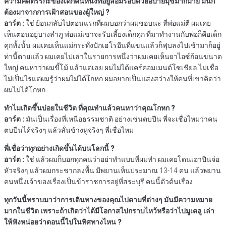
ความคิดตรรกะของเด็กคนหนึ่งที่อยู่ล้อมรอบด้วยอบายมุขมากมาย มันก็
ต้องมาจากการเฝ้าสอนของผู้ใหญ่ ?
อาร์ต :
ใช่ ย้อนกลับไปตอนแรกที่ผมบอกว่าผมชอบนะ ที่พ่อแม่ตี ผมเคย
เห็นตอนอยู่บางลำภู พ่อแม่เขาจะรับเลี้ยงเด็กคุก ที่มาทำงานกับพ่อก็คือเด็ก
คุกทั้งนั้น ผมเคยเห็นแม่กระทั่งปักเฮโรอีนที่แขนแล้วก็ฟุบลงไปเช้ามาก็อยู่
ท่านี้ตายแล้ว ผมเคยไปเล่าในรายการหนึ่งว่าผมเคยเห็นยาไอซ์ก้อนขนาด
ใหญ่ คนหาว่าผมขี้โม้ แล้วแต่เลย ผมไม่ได้แคร์คอมเมนต์โซเชียล ไม่เชื่อ
ไม่เป็นไรแต่ผมรู้ว่าผมไม่ได้โกหก ผมอยากเป็นแสงสว่างให้คนที่เขาคิดว่า
ผมไม่ได้โกหก
ทำไมเกิดขึ้นบ่อยในชีวิต ที่คุณทำแล้วคนหาว่าคุณโกหก ?
อาร์ต :
มันเป็นเรื่องที่เหนือธรรมชาติ อย่างเช่นตบปืน พี่จะเชื่อไหมว่าคน
ตบปืนได้จริงๆ แล้วลั่นข้างหูจริงๆ พี่เชื่อไหม
พี่เชื่อว่าทุกอย่างเกิดขึ้นได้บนโลกนี้ ?
อาร์ต :
ใช่ แล้วผมก็บอกทุกคนว่าอย่าทำแบบที่ผมทำ ผมเคยโดนเอาปืนจ่อ
หัวจริงๆ แล้วผมกระชากลงพื้น มีพยานเห็นประมาณ 13-14 คน แล้วพยาน
คนหนึ่งเจ้าของเรื่องเป็นข้าราชการอยู่ที่สระบุรี คนนี้ตัวต้นเรื่อง
ทุกวันนี้ทราบมาว่าการเดินทางของคุณไปตามที่ต่างๆ มันมีความหมาย
มากในชีวิต เพราะถ้าเกิดว่าได้มีโอกาสไปกราบไหว้หรือว่าไปมูเตลู เล่า
ให้ฟังหน่อยว่าตอนนี้ไปในทิศทางไหน ?