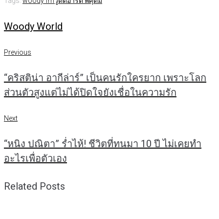
Tags:
woody fm
วู้ดดี้
อาร์ต พศุตม์
Woody World
แนะแนว
Previous
Previous
เรื่อง
“คริสติน่า อากีล่าร์” เป็นคนรักใครยาก เพราะโลก
ส่วนตัวสูงแต่ไม่ได้ปิดใจยังเชื่อในความรัก
Next
Next
“หนิง ปณิตา” ร่ำไห้! ชีวิตที่ทนมา 10 ปี ไม่เคยทำ
อะไรเพื่อตัวเอง
Related Posts