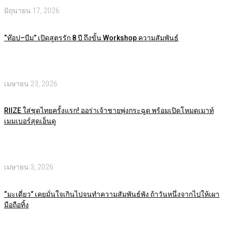
มิถุนายน 17, 2026
“ท๊อป–บีม” เปิดสูตรรัก 8 ปี ถึงขั้น Workshop ความสัมพันธ์
เมษายน 23, 2026
RIIZE ใส่ชุดไทยครั้งแรก! ออร่าเจ้าชายพุ่งกระฉูด พร้อมเปิดโหมดเมาท์
เมมเบอร์สุดเอ็นดู
เมษายน 3, 2026
“มะเดี่ยว” เคยมั่นใจเกินไปจนทำความสัมพันธ์พัง ถ้าวันหนึ่งจากไปให้เผา
มือถือทิ้ง