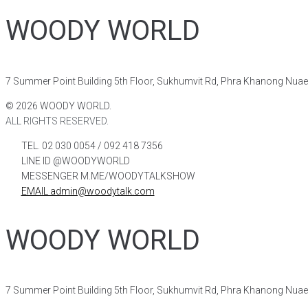
WOODY WORLD
7 Summer Point Building 5th Floor, Sukhumvit Rd, Phra Khanong Nua
©
2026
WOODY WORLD.
ALL RIGHTS RESERVED.
TEL. 02 030 0054 / 092 418 7356
LINE ID @WOODYWORLD
MESSENGER M.ME/WOODYTALKSHOW
EMAIL admin@woodytalk.com
WOODY WORLD
7 Summer Point Building 5th Floor, Sukhumvit Rd, Phra Khanong Nua