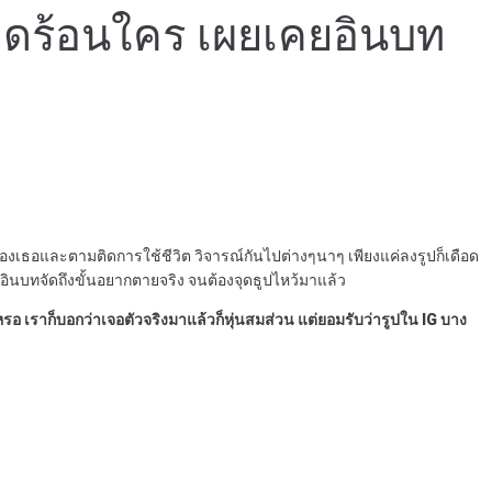
เดือดร้อนใคร เผยเคยอินบท
องเธอและตามติดการใช้ชีวิต วิจารณ์กันไปต่างๆนาๆ เพียงแค่ลงรูปก็เดือด
ยอินบทจัดถึงขั้นอยากตายจริง จนต้องจุดธูปไหว้มาแล้ว
หรอ เราก็บอกว่าเจอตัวจริงมาแล้วก็หุ่นสมส่วน แต่ยอมรับว่ารูปใน IG บาง