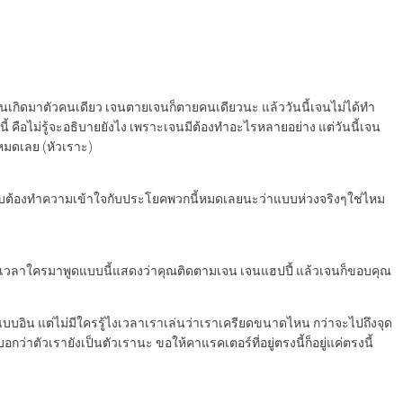
 เจนเกิดมาตัวคนเดียว เจนตายเจนก็ตายคนเดียวนะ แล้ววันนี้เจนไม่ได้ทำ
เท่านี้ คือไม่รู้จะอธิบายยังไง เพราะเจนมีต้องทำอะไรหลายอย่าง แต่วันนี้เจน
หมดเลย (หัวเราะ)
ก็แบบต้องทำความเข้าใจกับประโยคพวกนี้หมดเลยนะว่าแบบห่วงจริงๆใช่ไหม
บางทีเวลาใครมาพูดแบบนี้แสดงว่าคุณติดตามเจน เจนแฮปปี้ แล้วเจนก็ขอบคุณ
 แบบอิน แต่ไม่มีใครรู้ไงเวลาเราเล่นว่าเราเครียดขนาดไหน กว่าจะไปถึงจุด
ว่าตัวเรายังเป็นตัวเรานะ ขอให้คาแรคเตอร์ที่อยู่ตรงนี้ก็อยู่แค่ตรงนี้