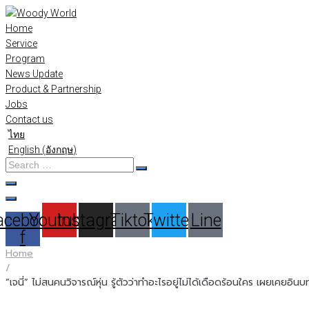
Skip
to
Home
content
Service
Program
News Update
Product & Partnership
Jobs
Contact us
ไทย
English
(
อังกฤษ
)
Search
…
acebook-
Youtube
Instagram
Tiktok
Twitter
Line
f
Home
/
“เจนี่” ไม่สนคนวิจารณ์หุ่น รู้ตัวว่าทำอะไรอยู่ไม่ได้เดือดร้อนใคร เผยเคยอิน