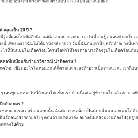
จากเมื่อก่อนไหม ต่างมากค่ะ ต่างแบบ 9 กิโลเป็นอย่างน้อยค่ะ
ก
้าคุณเป็น 20 ปี ?
ี่วู้ดดี้ผอมไปเพิ่มอีกนิด แต่คือเจนอยากจะบอกว่าวันนี้เจนรู้ว่าเจนทำอะไร
งนี้ เพียงแต่ว่าฉันไม่ได้มานั่งอธิบายว่า วันนี้ฉันกินเท่านี้ๆ หรือทำอย่างนี้
อะไรที่มันแบบไปเดือดร้อนใครหรือทำให้ใครตาย บางทีลงรูปไปเดือดร้อนกัน
คคลที่เหมือนกับว่าน่าวิจารณ์ น่าติดตาม ?
นะสังเกตไหม เขียนอะไรในคอมเมนต์ก็ตามแต่ จะลงท้ายว่าเป็นห่วงนะคะ เรา
ริงๆ เจนพูดเลนนะวันนี้ถ้าเจนไม่แข็งแรง ป่านนี้เจนอยู่ข้างบนไปแล้วค่ะ 
ยถึงตัวละคร ?
ว่าคนชอบคาแรคเตอร์เจนแบบนั้น ฉันคิดว่าเธอต้องเป็นแบบนั้นแน่เลยเล่นได้ดี
งซีนอินจัดจนอยากตายจริงๆ ตอนถ่ายแรงเงาค่ะ อย่างงั้นเลยจนเจนต้องไปจุดธูปบอก
ราตกลงไปด้วย