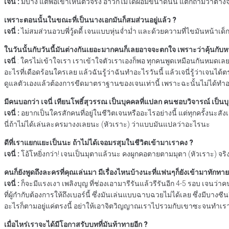
เจนี่ :
มีบ้าง แต่พอเขาเห็นตัวจริง อ้าวก็ไม่ได้ผอมขนาดนั้น แต่ก็ถามว่าต่าง
เพราะตอนนั้นในขณะที่เป็นนางเอกมันก็สมส่วนอยู่แล้ว ?
เจนี่ :
ไม่สมส่วนอวบพี่วู้ดดี้ เจนแบบหุ่นจ่ำม่ำ และด้วยความที่ไขมันหน้าเด็
ในวันนั้นกับวันนี้มันต่างกันเยอะมากคนก็เลยอาจจะตกใจ เพราะว่าคุ้นกับหน
เจนี่
: ใครไม่เข้าใจเรา เราเข้าใจตัวเราเองก็พอ ทุกคนพูดเหมือนกันหมดเลยพ
อะไรที่เดือดร้อนใครเลย แล้วฉันรู้ว่าฉันทำอะไรวันนี้ แล้วเจนี่รู้ว่าเจนได้ตร
ดูแลตัวเองแล้วต้องการขีดมาตราฐานของเจนเท่านี้ เพราะฉะนั้นไม่ได้ทำ
มีคนบอกว่า เจนี่ เทียนโพธิ์สุวรรณ เป็นบุคคลที่แปลก คนชอบวิจารณ์ เป็นบุ
เจนี่ :
อยากเป็นใครสักคนที่อยู่ในชีวิตเจนหรืออะไรอย่างนี้ แต่ทุกครั้ง
นี่ถ้าไม่ได้เล่นละครมางงเลยนะ (หัวเราะ) ว่าแบบมันแปลว่าอะไรนะ
ดีที่เราแยกแยะเป็นนะ ถ้าไม่ได้เจอมรสุมในชีวิตเข้ามาเราคง ?
เจนี่ :
โอ้โหยิ่งกว่า! เจนเป็นมุตาแล้วนะ คงผูกคอตายตามมุตา (หัวเราะ) จ
คนก็ยังพูดถึงละครที่คุณเล่นมา มีเรื่องไหนบ้างนะที่แฟนๆก็ยังเข้ามาทักทา
เจนี่ :
ก็จะมีแรงเงา เพลิงบุญ ที่ช่องเอามารีรันแล้วรีรันอีก 4-5 รอบ เจน
ที่ผู้กำกับต้องการให้ถึงเบอร์นี้ ซึ่งมันเล่นแบบฉาบฉวยไม่ได้เลย ซึ่งมีบา
อะไรก็ตามอยู่แค่ตรงนี้ อย่าให้เอาจิตวิญญาณเราไปรวมกับเขาซะจนทำเ
เมื่อไหร่เราจะได้มีโอกาสรับบทที่มันท้าทายอีก ?