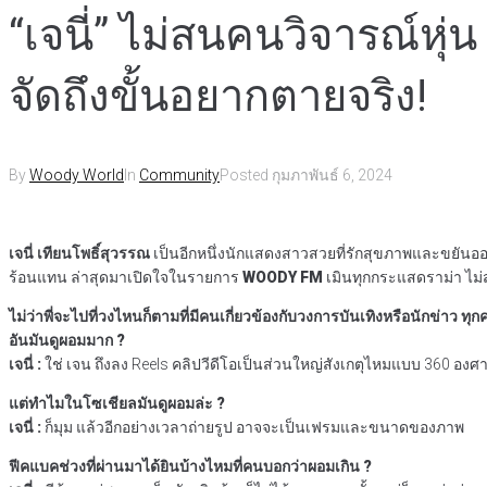
“เจนี่” ไม่สนคนวิจารณ์หุ่
จัดถึงขั้นอยากตายจริง!
By
Woody World
In
Community
Posted
กุมภาพันธ์ 6, 2024
เจนี่ เทียนโพธิ์สุวรรณ
เป็นอีกหนึ่งนักแสดงสาวสวยที่รักสุขภาพและขยันออก
ร้อนแทน ล่าสุดมาเปิดใจในรายการ
WOODY FM
เมินทุกกระแสดราม่า ไม่ส
ไม่ว่าพี่จะไปที่วงไหนก็ตามที่มีคนเกี่ยวข้องกับวงการบันเทิงหรือนักข่าว 
อันมันดูผอมมาก ?
เจนี่ :
ใช่ เจน ถึงลง Reels คลิปวีดีโอเป็นส่วนใหญ่สังเกตุไหมแบบ 360 องศ
แต่ทำไมในโซเชียลมันดูผอมล่ะ ?
เจนี่ :
ก็มุม แล้วอีกอย่างเวลาถ่ายรูป อาจจะเป็นเฟรมและขนาดของภาพ
ฟีคแบคช่วงที่ผ่านมาได้ยินบ้างไหมที่คนบอกว่าผอมเกิน ?