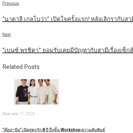
Previous
แนะแนว
Previous
“นาตาลี เกลโบว่า” เปิดใจครั้งแรก! หลังเลิกรากับสามีต
เรื่อง
Next
Next
“เบนซ์ พรชิตา” ยอมรับเคยมีปัญหากับสามีเรื่องเซ็กส์
Related Posts
มิถุนายน 17, 2026
“ท๊อป–บีม” เปิดสูตรรัก 8 ปี ถึงขั้น Workshop ความสัมพันธ์