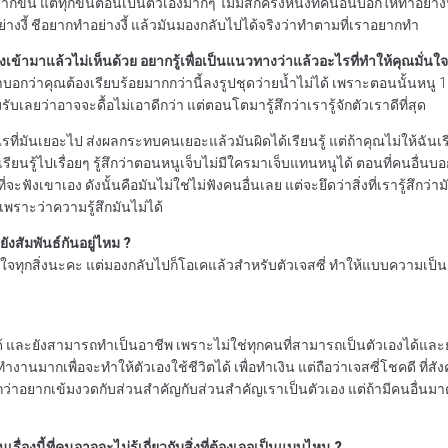
กขึ้น แต่ทุกขั้นตอนเป็นตัวเองมากๆ ไม่มีสักครั้งหนึ่งที่คนอื่นบอกให้ทำอย่าง
่างงี้ ชีอยากทำอย่างงี้ แล้วมันมองกลับไปได้จริงว่าทำตามที่เราอยากทำ
มองเข้ามาแล้วไม่เห็นด้วย อยากรู้เพื่อเป็นแนวทางว่าแล้วอะไรที่ทำให้คุณมั่นใ
าบอกว่าคุณต้องเรียบร้อยมากกว่านี้ลงรูปชุดว่ายน้ำไม่ได้ เพราะตอนนั้นห
ับเลยว่าอาจจะดื้อไม่เอาดีกว่า แต่ตอนโตมารู้สึกว่าเรารู้จักตัวเราดีที่สุด
าทำอะไรที่มันเยอะไป ส่งผลกระทบคนเยอะแล้วมันผิดได้เรียนรู้ แต่ถ้าคุณไม่ให้ฉันเ
เรียนรู้ไปเรื่อยๆ รู้สึกว่าตอนหนูเจ็บไม่มีใครมาเจ็บแทนหนูได้ ตอนที่คนอื่น
ะฟังเขาเอง ดังนั้นคือมันไม่ใช่ไม่ฟังคนอื่นเลย แต่จะยึดว่าสิ่งที่เรารู้ส
เพราะว่าความรู้สึกมันไม่ได้
ยังสัมพันธ์กันอยู่ไหม ?
ได้ภูมิใจทุกสิ่งนะคะ แต่มองกลับไปก็โอเคแล้วสำหรับตัวเจสซี่ ทำให้แบบความเป็
ได้ และยังสามารถทำเป็นอาชีพ เพราะไม่ใช่ทุกคนที่สามารถเป็นตัวเองได้และยั
ากเพื่อจะทำให้ตัวเองใช้ชีวิตได้ เพื่อทำเงิน แต่ถือว่าเจสซี่โชคดี ที่สั
้สึกว่าอยากเข้มงวดกับส่วนสำคัญกับส่วนสำคัญเราเป็นตัวเอง แต่ถ้ามีคนอื่นมา
องนี้ที่คนอาจจะไม่รู้เกี่ยวกับสิ่งที่ต้องเจอเป็นแบบไหน ?