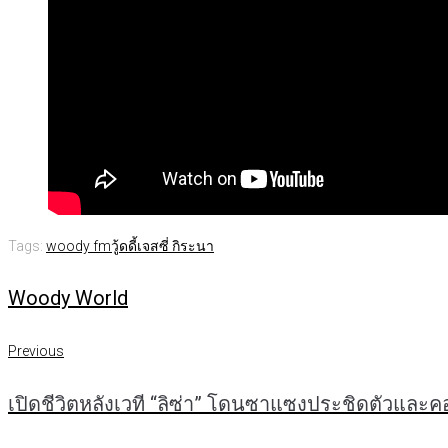
Tags:
woody fm
วู้ดดี้
เจสซี่ กิระนา
Woody World
Previous
แนะแนว
Previous
เปิดชีวิตหลังเวที “ลิซ่า” โดนซาแซงประชิดตัวและค
เรื่อง