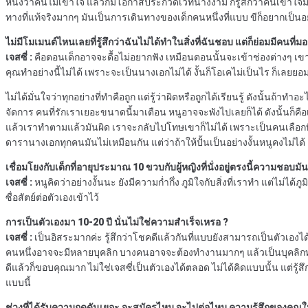
หนึ่งว่าคนไม่เข้าใจ แล้วก็มีโอกาสประกวดเวทีนางงาม ก็รู้สึกว่าคนเข้าใจมา
ทางที่แท้จริงมากๆ มันเป็นการเดินทางของเด็กคนหนึ่งที่แบบ ขีก็อยากเป็นอย
ไม่มีโมเมนต์ไหนเลยที่รู้สึกว่าฉันไม่ได้ทำในสิ่งที่ฉันชอบ แต่ก็ย่อมมีคนที่
เจสซี่ :
คือตอนเด็กอาจจะดื้อไม่อยากฟัง เหมือนตอนนั้นจะเข้าช่องต่างๆ เข
คุณทำอย่างนี้ไม่ได้ เพราะจะเป็นนางเอกไม่ได้ งั้นก็โอเคไม่เป็นไร ก็เลยยอมร
ไม่ได้มั่นใจว่าทุกอย่างที่ทำคือถูก แต่รู้ว่าผิดหรือถูกได้เรียนรู้ ดังนั้นถ้
จัดการ คนที่รักเราเยอะขนาดนี้มาเตือน หนูอาจจะพังไปเลยก็ได้ ดังนั้นก็คือ
แล้วเราทำตามแล้วมันผิด เราจะกลับไปโทษเขาก็ไม่ได้ เพราะเป็นคนเลือกที่จ
ดารานางเอกทุกคนมันไม่เหมือนกัน แต่ว่าถ้าให้ปั้นเป็นอย่างงั้นหนูคงไม่ได้ 
เชื่อมโยงกับเด็กที่อายุประมาณ 10 ขวบกับผู้หญิงที่นั่งอยู่ตรงนี้ความชอบมัน
เจสซี่ :
หนูคิดว่าอย่างงั้นนะ ยังมีความก่ำกึ่ง ภูมิใจกับสิ่งที่เราทำ แต่ไม่
ซื่อสัตย์ต่อตัวเองเข้าไว้
การเป็นตัวเองมา 10-20 ปี นั่นไม่ใช่ความสำเร็จเหรอ ?
เจสซี่ :
เป็นอิสระมากค่ะ รู้สึกว่าโชคดีแล้วกันที่แบบยังสามารถเป็นตัวเอง
คนหนึ่งอาจจะมีหลายบุคลิก บางคนอาจจะต้องทำงานมากๆ แล้วเป็นบุคลิกทำงานม
ดีแล้วก็ขอบคุณมาก ไม่ใช่เจสซี่เป็นตัวเองได้ตลอด ไม่ได้คิดแบบนั้น แต่รู
แบบนี้
ช่วงที่ได้รับความกดดันเยอะ จะสมัครไหม จะไปต่อไหม ความรู้สึกของคุณในเรื่