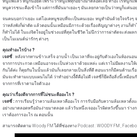
หนูแพ้แล้ว หนูก็นอยด์ เพราะว่าหนูแพ้ทุกอย่างมาตลอดเลย ทำอะไรหนูก็แพ
หนูควรชนะคือเข้าใจ แต่การที่มันมาเยอะๆ มันเลยกลายเป็นว่าหนูก็แค่นอย
จนคนบอกว่าเยอะ แต่โอเคหนูชอบที่จะเป็นคนเยอะ หนูทำมันด้วยใจจริงๆ จะไม่
ว่าหลังพังก็ผ่าตัด แล้วตอนนั้นเหมือนมีภาระด้วยเรื่องสัญญาต่างๆ งาน
ก็ทำไม่ได้ ในแง่จิตใจอยู่ในช่วงแย่ที่สุดในชีวิต ไม่นึกว่าการผ่าตัดจะส่งผล
เป็นโมเมนต์น่ารักๆ ต่างๆ
คุณทำอะไรบ้าง ?
เจสซี่
: หลังจากทานข้าวเสร็จ อาบน้ำ เป็นเวลาที่จะอยู่กับตัวเองในห้องนอน
จากการประกวด เหมือนอาจจะเป็นห่วงเราด้วยแหล่ะ แต่เราไม่มีผลงานให้เขา เจส
กันได้ค่ะ ก็คุยกันในนั้นแล้วมันก็เลยกลายเป็นสิ่งที่ดี ตอนแรกก็มีคนต้านเ
มันจะทำตามแบบแผนไม่ได้ ว่าทำอย่างงี้ดีคือไม่ดี เจสซี่ก็ยึดถือสิ่งนี้เหมือนก
จากการที่เราตามใจตัวเอง
คุณว่าเรื่องดีจากการที่ไม่ชนะคืออะไร ?
เจสซี่ :
การเรียนรู้ว่าความล้มเหลวคืออะไร การรับมือกับความล้มเหลวตั้งแต่
อย่างมาตลอดหรือมันง่ายมาตลอด แล้ววันหนึ่งเจออะไรผิดหวังขึ้นมา ร่างกายฉ
เราต้องการอะไร ณ ตอนนั้น
สามารถติดตาม Woody FM ได้ที่ช่องทาง Podcast : WOODY FM , Faceboo