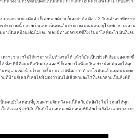
ะกวดนางงามทั้งๆที่แบบคะแนนก็ดีนะ กระแสก็โอเคนะก็แพ้ แต่ไม่ได้บอกว่า
แบบบอกว่าเยอะดีแล้ว ก็เลยนอยด์มากก็เลยผ่าตัด คือ 2-3 วันหลังจากที่ทราบ
จากการประกวดนี้ กลายเป็นแบบเห็นคนอื่นประกวด คุณนอนอยู่โรงพยาบาล งาน
กลับมาเป็นเหมือนเดิมไม่เลย ก็เลยมีทางออกเจสซี่ถึงเริ่มมาไลฟ์อะไร มันก็เลย
์ เพราะว่าเราไม่ได้สามารถไปทำงานได้ แล้วก็มันเป็นช่วงที่ ด้อมของเจสซี่
ทั้งๆที่นี่คือคนที่สนับสนุนเจสซี่ ก็เลยมาไลฟ์ละกันอย่างน้อยมันจะได้คุย
่ใช่อินฟลูเอนเซอร์อะไรอย่างงี้นะ แต่เจสซี่มองว่าทำอะไรมันแล้วแต่คนนะค่ะ
ด้วยที่บ้านก็เลย ก็เลยไลฟ์ มองว่ามันไม่เสียหายอะไร ก็เลยกลายเป็นสิ่งที่ดี
นคนยังไง ตอนที่ยูเจอความผิดหวัง คนนี้ดีลกับมันยังไง ไม่ใช่คุณได้ทุก
ใจตัวเอง รู้ว่านิสัยเป็นยังไง ตอนนอยด์ ตอนแพ้นิสัยเป็นยังไง และร่างกาย