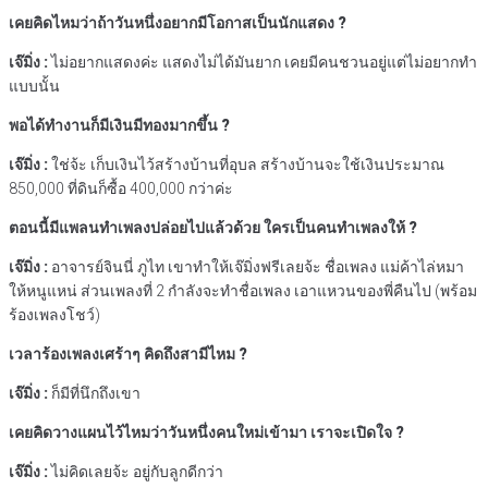
เคยคิดไหมว่าถ้าวันหนึ่งอยากมีโอกาสเป็นนักแสดง ?
เจ๊มิ่ง :
ไม่อยากแสดงค่ะ แสดงไม่ได้มันยาก เคยมีคนชวนอยู่แต่ไม่อยากทำ
แบบนั้น
พอได้ทำงานก็มีเงินมีทองมากขึ้น ?
เจ๊มิ่ง :
ใช่จ้ะ เก็บเงินไว้สร้างบ้านที่อุบล สร้างบ้านจะใช้เงินประมาณ
850,000 ที่ดินก็ซื้อ 400,000 กว่าค่ะ
ตอนนี้มีแพลนทำเพลงปล่อยไปแล้วด้วย ใครเป็นคนทำเพลงให้ ?
เจ๊มิ่ง :
อาจารย์จินนี่ ภูไท เขาทำให้เจ๊มิ่งฟรีเลยจ้ะ ชื่อเพลง แม่ค้าไล่หมา
ให้หนูแหน่ ส่วนเพลงที่ 2 กำลังจะทำชื่อเพลง เอาแหวนของพี่คืนไป (พร้อม
ร้องเพลงโชว์)
เวลาร้องเพลงเศร้าๆ คิดถึงสามีไหม ?
เจ๊มิ่ง :
ก็มีที่นึกถึงเขา
เคยคิดวางแผนไว้ไหมว่าวันหนึ่งคนใหม่เข้ามา เราจะเปิดใจ ?
เจ๊มิ่ง :
ไม่คิดเลยจ้ะ อยู่กับลูกดีกว่า