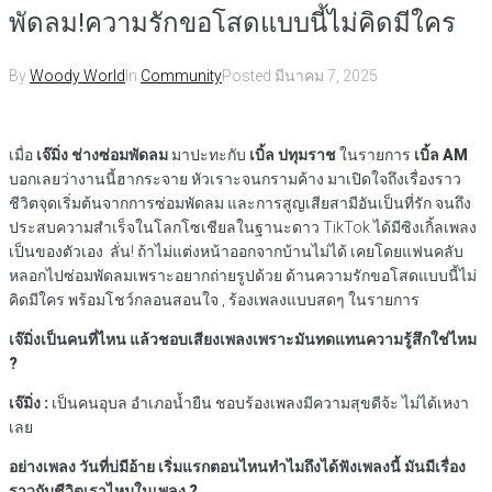
พัดลม!ความรักขอโสดแบบนี้ไม่คิดมีใคร
By
Woody World
In
Community
Posted
มีนาคม 7, 2025
เมื่อ
เจ๊มิ่ง ช่างซ่อมพัดลม
มาปะทะกับ
เบิ้ล ปทุมราช
ในรายการ
เบิ้ล AM
บอกเลยว่างานนี้ฮากระจาย หัวเราะจนกรามค้าง มาเปิดใจถึงเรื่องราว
ชีวิตจุดเริ่มต้นจากการซ่อมพัดลม และการสูญเสียสามีอันเป็นที่รัก จนถึง
ประสบความสำเร็จในโลกโซเชียลในฐานะดาว TikTok ได้มีซิงเกิ้ลเพลง
เป็นของตัวเอง ลั่น! ถ้าไม่แต่งหน้าออกจากบ้านไม่ได้ เคยโดยแฟนคลับ
หลอกไปซ่อมพัดลมเพราะอยากถ่ายรูปด้วย ด้านความรักขอโสดแบบนี้ไม่
คิดมีใคร พร้อมโชว์กลอนสอนใจ , ร้องเพลงแบบสดๆ ในรายการ
เจ๊มิ่งเป็นคนที่ไหน แล้วชอบเสียงเพลงเพราะมันทดแทนความรู้สึกใช่ไหม
?
เจ๊มิ่ง :
เป็นคนอุบล อำเภอน้ำยืน ชอบร้องเพลงมีความสุขดีจ้ะ ไม่ได้เหงา
เลย
อย่างเพลง วันที่บ่มีอ้าย เริ่มแรกตอนไหนทำไมถึงได้ฟังเพลงนี้ มันมีเรื่อง
ราวกับชีวิตเราไหมในเพลง ?