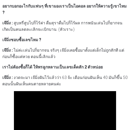
อยากบอกอะไรกับแฟนๆ ที่เขามองเราเป็นไอดอล อยากให้ความรู้เขาไหม
?
เจ๊มิ่ง :
สูบหรี่สูบไปก็ไร้ค่า ดื่มสุราดื่มไปก็ไร้ผล การพนันเล่นไปก็ยากจน
เกิดเป็นคนลดละเลิกจะเบิกบาน (หัวเราะ)
เจ๊มิ่งชอบซื้อเลขไหม ?
เจ๊มิ่ง :
ไม่ค่ะเล่นไปก็ยากจน จริงๆ เจ๊มิ่งเคยซื้อมาตั้งแต่เด็กไม่ถูกสักที แต่
ก่อนก็ซื้อแต่หวย ตอนนี้เลิกแล้ว
เราไม่ต้องซื้อก็ได้ ให้พรลูกหลานเป็นเลขเด็ดสัก 2 ตัวหน่อย
เจ๊มิ่ง :
งวดจะมา เจ๊มิ่งฝันไว้แล้วว่า 63 จ้ะ เดือนก่อนฝันเห็น 40 มันก็ขึ้น 50
ตอนนั้นฝันเห็นคนตายหลายคนค่ะ