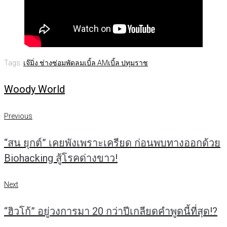
Tags:
เจ๊มิ่ง ช่างซ่อมพัดลม
เบิ้ล AM
เบิ้ล ปทุมราช
Woody World
แนะแนว
Previous
Previous
เรื่อง
“สน ยุกต์” เคยพังเพราะเครียด ก่อนพบทางออกด้วย
Biohacking สู้โรคด่างขาว!
Next
Next
“ฮิวโก้” อยู่วงการมา 20 กว่าปีเกลียดคำพูดนี้ที่สุด!?