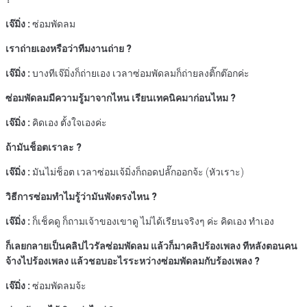
เจ๊มิ่ง :
ซ่อมพัดลม
เราถ่ายเองหรือว่าทีมงานถ่าย ?
เจ๊มิ่ง :
บางทีเจ๊มิ่งก็ถ่ายเอง เวลาซ่อมพัดลมก็ถ่ายลงติ๊กต๊อกค่ะ
ซ่อมพัดลมมีความรู้มาจากไหน เรียนเทคนิคมาก่อนไหม ?
เจ๊มิ่ง :
คิดเอง ตั้งใจเองค่ะ
ถ้ามันช็อตเราละ ?
เจ๊มิ่ง :
มันไม่ช็อต เวลาซ่อมเจ้มิ่งก็ถอดปลั๊กออกจ้ะ (หัวเราะ)
วิธีการซ่อมทำไมรู้ว่ามันพังตรงไหน ?
เจ๊มิ่ง :
ก็เช็คดู ก็ถามเจ้าของเขาดู ไม่ได้เรียนจริงๆ ค่ะ คิดเอง ทำเอง
ก็เลยกลายเป็นคลิปไวรัลซ่อมพัดลม แล้วก็มาคลิปร้องเพลง ทีหลังตอนคน
จ้างไปร้องเพลง แล้วชอบอะไรระหว่างซ่อมพัดลมกับร้องเพลง ?
เจ๊มิ่ง :
ซ่อมพัดลมจ้ะ