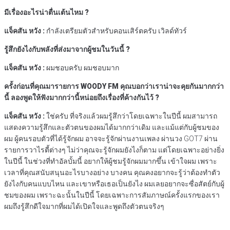
มีเรื่องอะไรน่าตื่นเต้นไหม
?
แจ็คสัน
หวัง
:
กำลังเตรียมตัวสำหรับคอนเสิร์ตครับ เวิลด์ทัวร์
รู้สึกยังไงกับพลังที่ส่งมาจากผู้ชมในวันนี้
?
แจ็คสัน
หวัง
:
ผมชอบครับ ผมชอบมาก
ครั้งก่อนที่คุณมารายการ
WOODY FM
คุณบอกว่าเราน่าจะคุยกันมากกว่า
นี้
ลองพูดให้ฟังมากกว่านี้หน่อยถึงเรื่องที่ค้างกันไว้
?
แจ็คสัน หวัง :
ใช่ครับ ที่จริงแล้วผมรู้สึกว่าโดยเฉพาะในปีนี้ ผมสามารถ
แสดงความรู้สึกและตัวตนของผมได้มากกว่าเดิม และแม้แต่กับผู้ชมของ
ผม ผู้คนรอบตัวที่ได้รู้จักผม อาจจะรู้จักผ่านงานเพลง ผ่านวง GOT7 ผ่าน
รายการวาไรตี้ต่างๆ ไม่ว่าคุณจะรู้จักผมยังไงก็ตาม แต่โดยเฉพาะอย่างยิ่ง
ในปีนี้ ในช่วงที่ทำอัลบั้มนี้ อยากให้ผู้ชมรู้จักผมมากขึ้น เข้าใจผม เพราะ
เวลาที่คุณสนับสนุนอะไรบางอย่าง บางคน คุณคงอยากจะรู้ว่าต้องทำตัว
ยังไงกับคนแบบไหน และเขาหรือเธอเป็นยังไง ผมเลยอยากจะซื่อสัตย์กับผู้
ชมของผม เพราะฉะนั้นในปีนี้ โดยเฉพาะการสัมภาษณ์ครั้งแรกของเรา
ผมถึงรู้สึกดีใจมากที่ผมได้เปิดใจและพูดถึงตัวตนจริงๆ