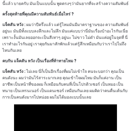
นี้แล้ว บายครับ มันเป็นแบบนั้น พูดตรงๆว่ามันยากที่จะสร้างความสัมพันธ์
ครั้งสุดท้ายที่คุณมีความสัมพันธ์เมื่อไหร่
?
แจ็คสัน
หวัง
:
ผมว่าปีครึ่งแล้ว แต่รู้ไหมมันมีมาตราฐานของ ความสัมพันธ์
อยู่นะ มันมีทั้งแบบลงลึกและไม่ลึก มันแค่แบบว่านี่มันเรื่องบ้าอะไรกันเนี่ย
เพราะงั้นมันเลยออกจะเป็นสีเทาๆ อยู่นะ ไม่ขาว ไม่ดำ มันแค่อยู่ในจุดที่ นี่
เราทำอะไรกันอยู่ เราคุยกันมาสักพักแล้วแต่รู้สึกเหมือนกับว่าเราไปไม่ถึง
ไหนกันเลย
คบกัน
แจ็คสัน
หวัง
เป็นเรื่องที่ท้าทายไหม
?
แจ็คสัน หวัง :
ไม่เลย นี่ก็เป็นอีกเรื่องที่ผมไม่เข้าใจ คนจะบอกว่า คุณเป็น
คนดังนะ ผมว่ามันไร้สาระมากเลย คุณเข้าใจผมไหม มันก็แค่งาน เป็น
อาชีพ เป็นหน้าที่ของผม ก็เหมือนกับคนที่เป็นโปรดิวเซอร์ เป็นหมอ เป็น
ทนาย เป็นเทรนเนอร์ เป็นแดนเซอร์ เหมือนกันเลย ผมคิดว่าคนตื่นเต้นกับ
การเป็นคนดังมากไปหน่อย ผมไม่ได้มองแบบนั้นเลย