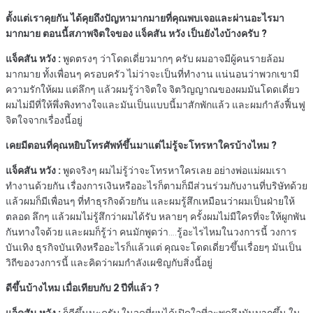
ตั้งแต่เราคุยกัน
ได้คุยถึงปัญหามากมายที่คุณพบเจอและผ่านอะไรมา
มากมาย
ตอนนี้สภาพจิตใจของ
แจ็คสัน
หวัง
เป็นยังไงบ้างครับ
?
แจ็คสัน
หวัง
:
พูดตรงๆ ว่าโดดเดี่ยวมากๆ ครับ ผมอาจมีผู้คนรายล้อม
มากมาย ทั้งเพื่อนๆ ครอบครัว ไม่ว่าจะเป็นที่ทำงาน แน่นอนว่าพวกเขามี
ความรักให้ผม แต่ลึกๆ แล้วผมรู้ว่าจิตใจ จิตวิญญาณของผมมันโดดเดี่ยว
ผมไม่มีที่ให้พึ่งพิงทางใจและมันเป็นแบบนี้มาสักพักแล้ว และผมกำลังฟื้นฟู
จิตใจจากเรื่องนี้อยู่
เคยมีตอนที่คุณหยิบโทรศัพท์ขึ้นมาแต่ไม่รู้จะโทรหาใครบ้างไหม
?
แจ็คสัน
หวัง
:
พูดจริงๆ ผมไม่รู้ว่าจะโทรหาใครเลย อย่างพ่อแม่ผมเรา
ทำงานด้วยกัน เรื่องการเงินหรืออะไรก็ตามก็มีส่วนร่วมกับงานที่บริษัทด้วย
แล้วผมก็มีเพื่อนๆ ที่ทำธุรกิจด้วยกัน และผมรู้สึกเหมือนว่าผมเป็นฝ่ายให้
ตลอด ลึกๆ แล้วผมไม่รู้สึกว่าผมได้รับ หลายๆ ครั้งผมไม่มีใครที่จะให้ผูกพัน
กันทางใจด้วย และผมก็รู้ว่า คนมักพูดว่า….รู้อะไรไหมในวงการนี้ วงการ
บันเทิง ธุรกิจบันเทิงหรืออะไรก็แล้วแต่ คุณจะโดดเดี่ยวขึ้นเรื่อยๆ มันเป็น
วิถีของวงการนี้ และคิดว่าผมกำลังเผชิญกับสิ่งนี้อยู่
ดีขึ้นบ้างไหม
เมื่อเทียบกับ
2
ปีที่แล้ว
?