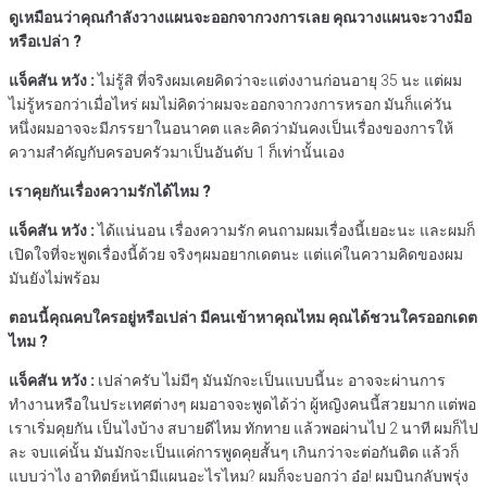
ดูเหมือนว่าคุณกำลังวางแผนจะออกจากวงการเลย
คุณวางแผนจะวางมือ
หรือเปล่า
?
แจ็คสัน
หวัง
:
ไม่รู้สิ ที่จริงผมเคยคิดว่าจะแต่งงานก่อนอายุ 35 นะ แต่ผม
ไม่รู้หรอกว่าเมื่อไหร่ ผมไม่คิดว่าผมจะออกจากวงการหรอก มันก็แค่วัน
หนึ่งผมอาจจะมีภรรยาในอนาคต และคิดว่ามันคงเป็นเรื่องของการให้
ความสำคัญกับครอบครัวมาเป็นอันดับ 1 ก็เท่านั้นเอง
เราคุยกันเรื่องความรักได้ไหม
?
แจ็คสัน
หวัง
:
ได้แน่นอน เรื่องความรัก คนถามผมเรื่องนี้เยอะนะ และผมก็
เปิดใจที่จะพูดเรื่องนี้ด้วย จริงๆผมอยากเดตนะ แต่แค่ในความคิดของผม
มันยังไม่พร้อม
ตอนนี้คุณคบใครอยู่หรือเปล่า
มีคนเข้าหาคุณไหม
คุณได้ชวนใครออกเดต
ไหม
?
แจ็คสัน
หวัง
:
เปล่าครับ ไม่มีๆ มันมักจะเป็นแบบนี้นะ อาจจะผ่านการ
ทำงานหรือในประเทศต่างๆ ผมอาจจะพูดได้ว่า ผู้หญิงคนนี้สวยมาก แต่พอ
เราเริ่มคุยกัน เป็นไงบ้าง สบายดีไหม ทักทาย แล้วพอผ่านไป 2 นาที ผมก็ไป
ละ จบแค่นั้น มันมักจะเป็นแค่การพูดคุยสั้นๆ เกินกว่าจะต่อกันติด แล้วก็
แบบว่าไง อาทิตย์หน้ามีแผนอะไรไหม? ผมก็จะบอกว่า อ๋อ! ผมบินกลับพรุ่ง