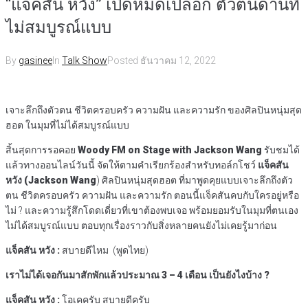
“แจ็คสัน หวัง” เปิดหมดเปลือก ตัวตนด้านที่
ไม่สมบูรณ์แบบ
By
gasinee
In
Talk Show
Posted
ธันวาคม 12, 2022
เจาะลึกถึงตัวตน ชีวิตครอบครัว ความฝัน และความรัก ของศิลปินหนุ่มสุด
ฮอต ในมุมที่ไม่ได้สมบูรณ์แบบ
สิ้นสุดการรอคอย
Woody FM on Stage with Jackson Wang
รับชมได้
แล้วทางออนไลน์วันนี้ จัดให้ตามคำเรียกร้องสำหรับทอล์กโชว์
แจ็คสัน
หวัง
(
Jackson Wang
) ศิลปินหนุ่มสุดฮอต ที่มาพูดคุยแบบเจาะลึกถึงตัว
ตน ชีวิตครอบครัว ความฝัน และความรัก ตอนนี้แจ็คสันคบกับใครอยู่หรือ
ไม่ ? และความรู้สึกโดดเดี่ยวที่เขาต้องพบเจอ พร้อมยอมรับในมุมที่ตนเอง
ไม่ได้สมบูรณ์แบบ ตอบทุกเรื่องราวกับสิ่งหลายคนยังไม่เคยรู้มาก่อน
แจ็คสัน
หวัง
:
สบายดีไหม (พูดไทย)
เราไม่ได้เจอกันมาสักพักแล้วประมาณ
3 – 4
เดือน
เป็นยังไงบ้าง
?
แจ็คสัน
หวัง
:
โอเคครับ สบายดีครับ