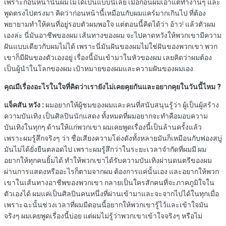
เพราะก่อนหน้านั้นผมไม่ได้เป็นแบบนี้เลย เมื่อก่อนผมเอาแต่ทำงานๆ และ
พูดตรงไปตรงมา คิดว่าก่อนหน้านี้เหมือนกับผมแคร์มากเกินไป ที่ต้อง
พยายามทำให้คนที่อยู่รอบตัวผมพอใจ แต่ตอนนี้คิดได้ว่า อ้าว! แล้วตัวผม
เองล่ะ นี่มันอาชีพของผม เส้นทางของผม จะไปคาดหวังให้พวกเขามีความ
ฝันแบบเดียวกับผมไม่ได้ เพราะนี่มันฝันของผมไม่ใช่ฝันของพวกเขา พวก
เขาก็มีฝันของตัวเองอยู่ เรื่องนี้มันเข้ามาในหัวของผม เลยคิดว่าผมต้อง
เป็นผู้นำในโลกของผม เป้าหมายของผมและความฝันของผมเอง
คุณมีเรื่องอะไรในใจที่คิดว่าเรายังไม่เคยคุยกันและอยากคุยในวันนี้ไหม
?
แจ็คสัน
หวัง
:
ผมอยากให้ผู้ชมของผมและคนที่สนับสนุนรู้ว่า ผู้เป็นผู้สร้าง
ความบันเทิง เป็นศิลปินนักแสดง ทั้งหมดที่ผมอยากจะทำคือมอบความ
บันเทิงในทุกๆ ด้านให้แก่พวกเขา ผมเคยพูดเรื่องนี้เป็นล้านครั้งแล้ว
เพราะผมรู้สึกจริงๆ ว่า ชื่อเสียงความโด่งดังทั้งหลายมันก็เหมือนกับฟองสบู่
มันไม่ได้ยั่งยืนตลอดไป เพราะผมรู้สึกว่าในระยะเวลาจำกัดที่ผมมี ผม
อยากให้ทุกคนยิ้มได้ ทำให้พวกเขาได้รับความบันเทิงผ่านดนตรีของผม
ผ่านการแสดงหรืออะไรก็ตามจากผม ต้องการแค่นั้นเอง และอยากให้พวก
เขาในเส้นทางอาชีพของพวกเขา กลายเป็นใครสักคนที่จะภาคภูมิใจใน
ตัวเองได้ ผมแค่เป็นศิลปินคนหนึ่งที่ผ่านเข้ามาและจะจากไปได้ในทุกเมื่อ
เพราะฉะนั้นช่วงเวลาที่ผมมีตอนนี้อยากให้พวกเขารู้ไว้และเข้าใจมัน
จริงๆ ผมเคยพูดเรื่องนี้บ่อย แต่ผมไม่รู้ว่าพวกเขาเข้าใจจริงๆ หรือไม่