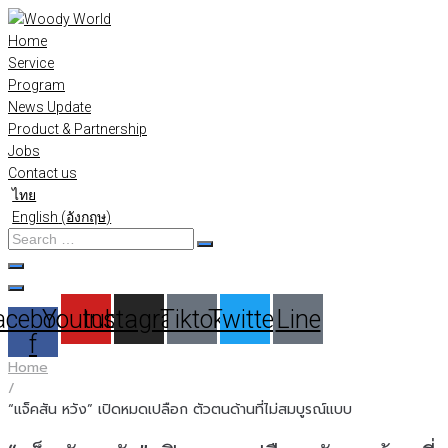
Skip
to
Home
content
Service
Program
News Update
Product & Partnership
Jobs
Contact us
ไทย
English
(
อังกฤษ
)
Search
…
acebook-
Youtube
Instagram
Tiktok
Twitter
Line
f
Home
/
“แจ็คสัน หวัง” เปิดหมดเปลือก ตัวตนด้านที่ไม่สมบูรณ์แบบ