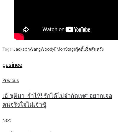
Tags:
JacksonWang
WoodyFMonStage
วู้ดดี้
แจ็คสันหวัง
gasinee
แนะแนว
Previous
Previous
เรื่อง
เอ้ ชุติมา ร่ำไห้! รักได้ไม่จำกัดเพศ อยากเจอ
คนจริงใจไม่เจ้าชู้
Next
Next