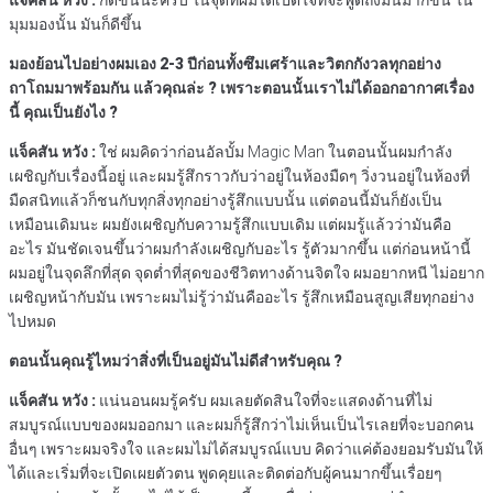
แจ็คสัน
หวัง
:
ก็ดีขึ้นนะครับ ในจุดที่ผมได้เปิดใจที่จะพูดถึงมันมากขึ้น ใน
มุมมองนั้น มันก็ดีขึ้น
มองย้อนไปอย่างผมเอง
2-3
ปีก่อนทั้งซึมเศร้าและวิตกกังวลทุกอย่าง
ถาโถมมาพร้อมกัน
แล้วคุณล่ะ
?
เพราะตอนนั้นเราไม่ได้ออกอากาศเรื่อง
นี้
คุณเป็นยังไง
?
แจ็คสัน
หวัง
:
ใช่ ผมคิดว่าก่อนอัลบั้ม Magic Man ในตอนนั้นผมกำลัง
เผชิญกับเรื่องนี้อยู่ และผมรู้สึกราวกับว่าอยู่ในห้องมืดๆ วิ่งวนอยู่ในห้องที่
มืดสนิทแล้วก็ชนกับทุกสิ่งทุกอย่างรู้สึกแบบนั้น แต่ตอนนี้มันก็ยังเป็น
เหมือนเดิมนะ ผมยังเผชิญกับความรู้สึกแบบเดิม แต่ผมรู้แล้วว่ามันคือ
อะไร มันชัดเจนขึ้นว่าผมกำลังเผชิญกับอะไร รู้ตัวมากขึ้น แต่ก่อนหน้านี้
ผมอยู่ในจุดลึกที่สุด จุดต่ำที่สุดของชีวิตทางด้านจิตใจ ผมอยากหนี ไม่อยาก
เผชิญหน้ากับมัน เพราะผมไม่รู้ว่ามันคืออะไร รู้สึกเหมือนสูญเสียทุกอย่าง
ไปหมด
ตอนนั้นคุณรู้ไหมว่าสิ่งที่เป็นอยู่มันไม่ดีสำหรับคุณ
?
แจ็คสัน
หวัง
:
แน่นอนผมรู้ครับ ผมเลยตัดสินใจที่จะแสดงด้านที่ไม่
สมบูรณ์แบบของผมออกมา และผมก็รู้สึกว่าไม่เห็นเป็นไรเลยที่จะบอกคน
อื่นๆ เพราะผมจริงใจ และผมไม่ได้สมบูรณ์แบบ คิดว่าแค่ต้องยอมรับมันให้
ได้และเริ่มที่จะเปิดเผยตัวตน พูดคุยและติดต่อกับผู้คนมากขึ้นเรื่อยๆ