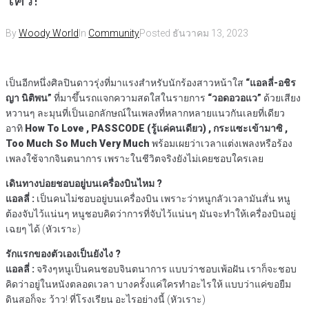
By
Woody World
In
Community
Posted
ธันวาคม 13, 2023
เป็นอีกหนึ่งศิลปินดาวรุ่งที่มาแรงสำหรับนักร้องสาวหน้าใส
“แอลลี่-อชิร
ญา นิติพน”
ที่มาขึ้นรถแจกความสดใสในรายการ
“วอดอวอแว”
ด้วยเสียง
หวานๆ ละมุนที่เป็นเอกลักษณ์ในเพลงที่หลากหลายแนวกันเลยที่เดียว
อาทิ
How To Love , PASSCODE (รู้แค่คนเดียว) , กระแซะเข้ามาซิ ,
Too Much So Much Very Much
พร้อมเผยว่าเวลาแต่งเพลงหรือร้อง
เพลงใช้จากจินตนาการ เพราะในชีวิตจริงยังไม่เคยชอบใครเลย
เดินทางบ่อยชอบอยู่บนเครื่องบินไหม ?
แอลลี่ :
เป็นคนไม่ชอบอยู่บนเครื่องบิน เพราะว่าหนูกลัวเวลามันสั่น หนู
ต้องจับไว้แน่นๆ หนูชอบคิดว่าการที่จับไว้แน่นๆ มันจะทำให้เครื่องบินอยู่
เฉยๆ ได้ (หัวเราะ)
รักแรกของตัวเองเป็นยังไง ?
แอลลี่ :
จริงๆหนูเป็นคนชอบจินตนาการ แบบว่าชอบเพ้อฝัน เราก็จะชอบ
คิดว่าอยู่ในหนังตลอดเวลา บางครั้งแค่ใครทำอะไรให้ แบบว่าแค่ขอยืม
ดินสอก็จะ ว้าว! ที่โรงเรียน อะไรอย่างนี้ (หัวเราะ)