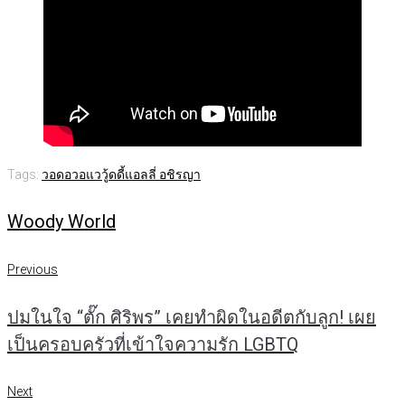
Tags:
วอดอวอแว
วู้ดดี้
แอลลี่ อชิรญา
Woody World
แนะแนว
Previous
Previous
เรื่อง
ปมในใจ “ตั๊ก ศิริพร” เคยทำผิดในอดีตกับลูก! เผย
เป็นครอบครัวที่เข้าใจความรัก LGBTQ
Next
Next