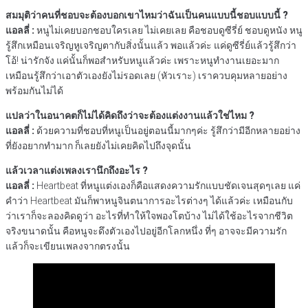
สมมุติว่าคนที่ชอบจะต้องบอกเขาไหมว่าฉันเป็นคนแบบนี้ชอบแบบนี้ ?
แอลลี่ :
หนูไม่เคยบอกชอบใครเลย ไม่เคยเลย คือชอบดูซีรี่ย์ ชอบดูหนัง หนู
รู้สึกเหมือนเจริญหูเจริญตากับสิ่งนั้นแล้ว พอแล้วค่ะ แค่ดูซีรี่ย์แล้วรู้สึกว่า
โอ้! น่ารักจัง แค่นั้นก็พอสำหรับหนูแล้วค่ะ เพราะหนูทำงานเยอะมาก
เหมือนรู้สึกว่าเอาตัวเองยังไม่รอดเลย (หัวเราะ) เราควบคุมหลายอย่าง
พร้อมกันไม่ได้
แปลว่าในอนาคตก็ไม่ได้คิดถึงว่าจะต้องแต่งงานแล้วใช่ไหม ?
แอลลี่ :
ด้วยความที่ชอบที่หนูเป็นอยู่ตอนนี้มากๆค่ะ รู้สึกว่ามีอีกหลายอย่าง
ที่ยังอยากทำมาก ก็เลยยังไม่เคยคิดไปถึงจุดนั้น
แล้วเวลาแต่งเพลงเรานึกถึงอะไร ?
แอลลี่ :
Heartbeat ที่หนูแต่งเองก็คือแสดงความรักแบบชัดเจนสุดๆเลย แค่
คำว่า Heartbeat มันก็พาหนูจินตนาการอะไรต่างๆ ได้แล้วค่ะ เหมือนกับ
ว่าเราก็จะลองคิดดูว่า อะไรที่ทำให้ใจพองโตบ้าง ไม่ได้ใช้อะไรจากชีวิต
จริงขนาดนั้น คือหนูจะดึงตัวเองไปอยู่อีกโลกหนึ่ง ที่ๆ อาจจะมีความรัก
แล้วก็จะเขียนเพลงจากตรงนั้น