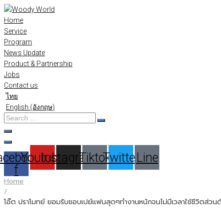
Skip
to
Home
content
Service
Program
News Update
Product & Partnership
Jobs
Contact us
ไทย
English
(
อังกฤษ
)
Search
…
acebook-
Youtube
Instagram
Tiktok
Twitter
Line
f
Home
/
โอ๊ต ปราโมทย์ ยอมรับชอบเปย์แฟนสุดๆทำงานหนักจนไม่มีเวลาใช้ชีวิตส่วนต