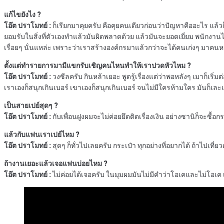
แก้ไขยังไง ?
โอ๊ต ปราโมทย์ :
ก็เรียกมาคุยครับ คือคุยคนเดียวก่อนว่าปัญหาคืออะไร แล้วก็ค
ยอมรับในสิ่งที่ตัวเองทำแล้วมันผิดพลาดด้วย แล้วมันจะยอดเยี่ยม พนักง
เรื่อยๆ นั่นแหล่ะ เพราะว่าเราสร้างองค์กรมาแล้วกว่าจะได้คนเก่งๆ มาคนหนึ่ง
ตั้งแต่ทำรายการมามีแขกรับเชิญคนไหนทำให้เราปวดหัวไหม ?
โอ๊ต ปราโมทย์ :
วงซีลครับ กินหล้าเยอะ พูดรู้เรื่องแต่ว่าพอหลังๆ เมาก็เริ่
เราเองก็สนุกเกินเบอร์ เขาเองก็สนุกเกินเบอร์ จนไม่มีใครห้ามใคร มันก็เ
เป็นสายเปย์สุดๆ ?
โอ๊ต ปราโมทย์ :
กับเพื่อนฝูงผมจะไม่ค่อยยึดติดเรื่องเงิน อย่างซานิก็จะซื้
แล้วกับแฟนเราเปย์ไหม ?
โอ๊ต ปราโมทย์ :
สุดๆ ก็ทั่วไปเลยครับ กระเป๋า ทุกอย่างที่อยากได้ ถ้าไปเที่ยวด
ถ้างานเยอะแล้วเจอแฟนบ่อยไหม ?
โอ๊ต ปราโมทย์ :
ไม่ค่อยได้เจอครับ ในมุมผมมันไม่มีคำว่าโอเคและไม่โอเค