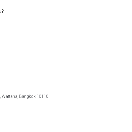
หม?
e, Wattana, Bangkok 10110