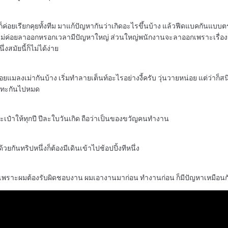
่อยเรียกคุยทั้งทีม มาแก้ปัญหากันว่าเกิดอะไรขึ้นบ้าง แล้วฟีดแบคกันแบบตรงๆ 
านไม่ค่อยลาออกหรอกเวลามีปัญหาใหญ่ ส่วนใหญ่พนักงานจะลาออกเพราะเรื่องห
สมัยนี้ก็ไม่ได้ง่าย
มต่อยแมลงเม่ากันบ้าง เริ่มทำลายเต็นท์อะไรอย่างงี้ครับ วุ่นวายหน่อย แต่ว่าก็ส
ละเทะกันไปหมด
อกระเป๋าให้ทุกปี ปีละใบวันเกิด ถือว่าเป็นของขวัญคนทำงาน
้วยกันทริปหนึ่งก็ต้องมีเดินเข้าไปช้อปปิ้งทีหนึ่ง
 เพราะผมต้องรับผิดชอบงาน ผมเอางานมาก่อน ทำงานก่อน ก็มีปัญหาเหมือนกันคร