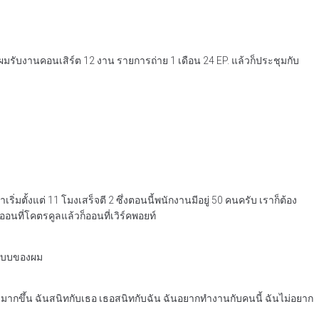
นผมรับงานคอนเสิร์ต 12 งาน รายการถ่าย 1 เดือน 24 EP. แล้วก็ประชุมกับ
ริ่มตั้งแต่ 11 โมงเสร็จตี 2 ซึ่งตอนนี้พนักงานมีอยู่ 50 คนครับ เราก็ต้อง
ออนที่โคตรคูลแล้วก็ออนที่เวิร์คพอยท์
นแบบของผม
ันมากขึ้น ฉันสนิทกับเธอ เธอสนิทกับฉัน ฉันอยากทำงานกับคนนี้ ฉันไม่อยาก