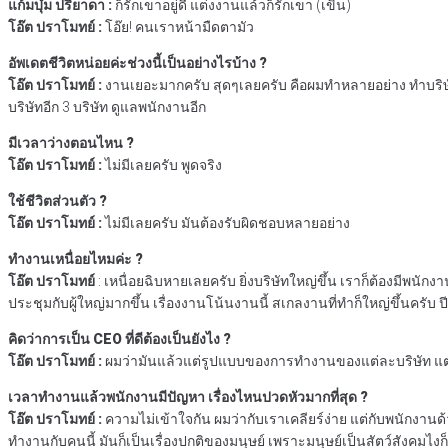
แก้มบุ๋ม ปรียาดา :
ก็รักเขาอยู่ดี แต่งงานแล้วก็รักเขา (เขิน)
โอ๊ต ปราโมทย์ :
โอ๊ย! คนเราหน้ามืดตามัว
อัพเดตชีวิตหน่อยค่ะช่วงนี้เป็นอย่างไรบ้าง ?
โอ๊ต ปราโมทย์ :
งานเยอะมากครับ สุดๆเลยครับ คือผมทำหลายอย่าง ทำบริษัทอย
บริษัทอีก 3 บริษัท ดูแลพนักงานอีก
มีเวลาว่างตอนไหน ?
โอ๊ต ปราโมทย์ :
ไม่มีเลยครับ พูดจริง
ใช้ชีวิตส่วนตัว ?
โอ๊ต ปราโมทย์ :
ไม่มีเลยครับ มันต้องรับผิดชอบหลายอย่าง
ทำงานเหนื่อยไหมค่ะ ?
โอ๊ต ปราโมทย์
: เหนื่อยฉิบหายเลยครับ ยิ่งบริษัทใหญ่ขึ้น เราก็ต้องมีพนักง
ประชุมกับผู้ใหญ่มากขึ้น เรื่องงานโน้นงานนี้ สเกลงานที่ทำก็ใหญ่ขึ้นครับ 
คิดว่าการเป็น CEO ที่ดีต้องเป็นยังไง ?
โอ๊ต ปราโมทย์ :
ผมว่ามันแล้วแต่รูปแบบของการทำงานของแต่ละบริษัท แต
เวลาทำงานแล้วพนักงานมีปัญหา เรื่องไหนปวดหัวมากที่สุด ?
โอ๊ต ปราโมทย์ :
ความไม่เข้าใจกัน ผมว่ากับเราเคลียร์ง่าย แต่กับพนักงาน
ทำงานกับคนนี้ มันก็เป็นเรื่องปกติของมนุษย์ เพราะมนุษย์เป็นสัตว์สังคมไงก็ต