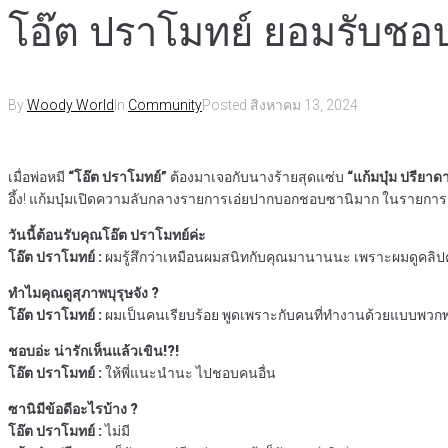
โอ๊ต ปราโมทย์ ยอมรับชอบ
By
Woody World
In
Community
Posted
สิงหาคม 13, 2024
เมื่อพ่อหมี
“โอ๊ต ปราโมทย์”
ต้องมาเจอกับนางร้ายสุดแซ่บ
“แก้มบุ๋ม ปรียาด
อึ้ง! แก้มบุ๋มเปิดความลับกลางรายการเอ่ยปากบอกชอบซานิมาก ในรายการ
วันนี้ต้อนรับคุณโอ๊ต ปราโมทย์ค่ะ
โอ๊ต ปราโมทย์ :
ผมรู้สึกว่าเหมือนผมสนิทกับคุณมานานนะ เพราะผมดูคลิป
ทำไมคุณดูสุภาพบุรุษจัง ?
โอ๊ต ปราโมทย์ :
ผมเป็นคนเรียบร้อย พูดเพราะกับคนที่ทำงานด้วยแบบพวกพน
ชอบอ่ะ น่ารักเห็นแล้วเขิน!?!
โอ๊ต ปราโมทย์ :
ให้พี่แนะนำนะ ไปชอบคนอื่น
ซานิมีข้อดีอะไรบ้าง ?
โอ๊ต ปราโมทย์ :
ไม่มี