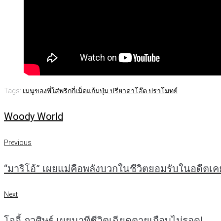
Tags:
เมนูของพี่ใส่พริกกี่เม็ด
แก้มบุ๋ม ปรียาดา
โอ๊ต ปราโมทย์
Woody World
Previous
แนะแนว
Previous
“มาริโอ้” เผยแม่คือพลังบวกในชีวิตยอมรับในอดีตเค
เรื่อง
Next
Next
โจอี้ ภูวศิษฐ์ เผยนาทีชีวิตเฉียดตายเกือบไม่รอด!