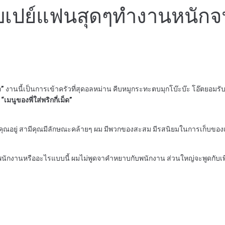
เปย์แฟนสุดๆทำงานหนักจนไม
า”
งานนี้เป็นการเข้าครัวที่สุดอลหม่าน คีบหมูกระทะตบมุกโบ๊ะบ๊ะ โอ๊ตยอมร
“เมนูของพี่ใส่พริกกี่เม็ด”
คุณอยู่ สามีคุณมีลักษณะคล้ายๆ ผม มีพวกของสะสม มีรสนิยมในการเก็บของ
ักงานหรืออะไรแบบนี้ ผมไม่พูดจาคำหยาบกับพนักงาน ส่วนใหญ่จะพูดกับเพื่