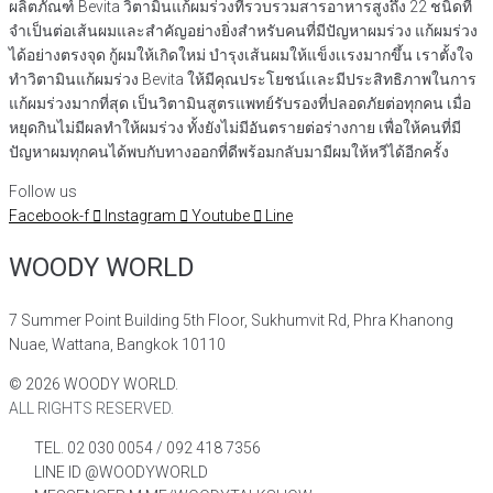
ผลิตภัณฑ์ Bevita วิตามินแก้ผมร่วงที่รวบรวมสารอาหารสูงถึง 22 ชนิดที่
จำเป็นต่อเส้นผมและสำคัญอย่างยิ่งสำหรับคนที่มีปัญหาผมร่วง แก้ผมร่วง
ได้อย่างตรงจุด กู้ผมให้เกิดใหม่ บำรุงเส้นผมให้แข็งเเรงมากขึ้น เราตั้งใจ
ทำวิตามินแก้ผมร่วง Bevita ให้มีคุณประโยชน์เเละมีประสิทธิภาพในการ
แก้ผมร่วงมากที่สุด เป็นวิตามินสูตรแพทย์รับรองที่ปลอดภัยต่อทุกคน เมื่อ
หยุดกินไม่มีผลทำให้ผมร่วง ทั้งยังไม่มีอันตรายต่อร่างกาย เพื่อให้คนที่มี
ปัญหาผมทุกคนได้พบกับทางออกที่ดีพร้อมกลับมามีผมให้หวีได้อีกครั้ง
Follow us
Facebook-f
Instagram
Youtube
Line
WOODY WORLD
7 Summer Point Building 5th Floor, Sukhumvit Rd, Phra Khanong
Nuae, Wattana, Bangkok 10110
©
2026
WOODY WORLD.
ALL RIGHTS RESERVED.
TEL. 02 030 0054 / 092 418 7356
LINE ID @WOODYWORLD