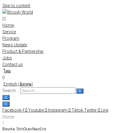
Skip to content
Home
Service
Program
News Update
Product & Partnership
Jobs
Contact us
ไทย
English
(
อังกฤษ
)
Search …
Facebook-f
Youtube
Instagram
Tiktok
Twitter
Line
Home
/
Bevita วิตามินแก้ผมร่วง