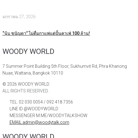
มกราคม 27, 2026
“นุ้บ ชนัญดา” ไม่ดื่มกาแฟแต่ปั้นคาเฟ่ 100 ล้าน!
WOODY WORLD
7 Summer Point Building 5th Floor, Sukhumvit Rd, Phra Khanong
Nuae, Wattana, Bangkok 10110
©
2026
WOODY WORLD.
ALL RIGHTS RESERVED.
TEL. 02 030 0054 / 092 418 7356
LINE ID @WOODYWORLD
MESSENGER M.ME/WOODYTALKSHOW
EMAIL admin@woodytalk.com
WOODY WORLD