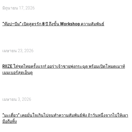
มิถุนายน 17, 2026
“ท๊อป–บีม” เปิดสูตรรัก 8 ปี ถึงขั้น Workshop ความสัมพันธ์
เมษายน 23, 2026
RIIZE ใส่ชุดไทยครั้งแรก! ออร่าเจ้าชายพุ่งกระฉูด พร้อมเปิดโหมดเมาท์
เมมเบอร์สุดเอ็นดู
เมษายน 3, 2026
“มะเดี่ยว” เคยมั่นใจเกินไปจนทำความสัมพันธ์พัง ถ้าวันหนึ่งจากไปให้เผา
มือถือทิ้ง