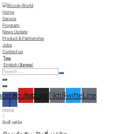
Skip
to
Home
content
Service
Program
News Update
Product & Partnership
Jobs
Contact us
ไทย
English
(
อังกฤษ
)
Search
…
acebook-
Youtube
Instagram
Tiktok
Twitter
Line
f
Home
/
ปิงลี่ เฟมัส