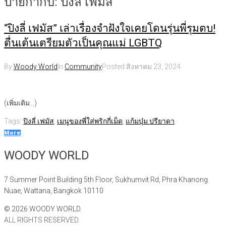
ป้ายกำกับ:
ปิงลี่ เฟมัส
“ปิงลี่ เฟมัส” เล่าเรื่องจำฝังใจเคยโดนรุ่นพี่รุมตบ!
ตื่นเต้นเตรียมตัวเป็นคุณแม่ LGBTQ
By
Woody World
In
Community
Posted
สิงหาคม 23, 2024
(เพิ่มเติม…)
Tags:
ปิงลี่ เฟมัส
,
เมนูของพี่ใส่พริกกี่เม็ด
,
แก้มบุ๋ม ปรียาดา
More
WOODY WORLD
7 Summer Point Building 5th Floor, Sukhumvit Rd, Phra Khanong
Nuae, Wattana, Bangkok 10110
©
2026
WOODY WORLD.
ALL RIGHTS RESERVED.