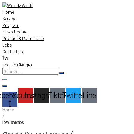
Skip
to
Home
content
Service
Program
News Update
Product & Partnership
Jobs
Contact us
ไทย
English
(
อังกฤษ
)
Search
…
acebook-
Youtube
Instagram
Tiktok
Twitter
Line
f
Home
/
เจฟ ซาเตอร์