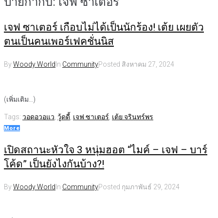
ป้ายกำกับ:
เจฟ ซาเตอร์
เจฟ ซาเตอร์ เกือบไม่ได้เป็นนักร้อง! เต้ย เผยตัว
ตนเป็นคนเพอร์เฟคชั่นนิส
By
Woody World
In
Community
Posted
สิงหาคม 27, 2024
(เพิ่มเติม…)
Tags:
วอดอวอแว
,
วู้ดดี้
,
เจฟ ซาเตอร์
,
เต้ย จรินทร์พร
More
เปิดสถานะหัวใจ 3 หนุ่มฮอต “ไมค์ – เจฟ – บาร์
โค้ด” เป็นยังไงกันบ้าง?!
By
Woody World
In
Community
Posted
กุมภาพันธ์ 29, 2024