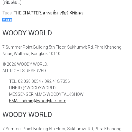
(เพิ่มเติม…)
Tags:
THE CHAPTER
,
สาระตั้ม
,
เชียร์ ฑิฆัมพร
More
WOODY WORLD
7 Summer Point Building 5th Floor, Sukhumvit Rd, Phra Khanong
Nuae, Wattana, Bangkok 10110
©
2026
WOODY WORLD.
ALL RIGHTS RESERVED.
TEL. 02 030 0054 / 092 418 7356
LINE ID @WOODYWORLD
MESSENGER M.ME/WOODYTALKSHOW
EMAIL admin@woodytalk.com
WOODY WORLD
7 Summer Point Building 5th Floor, Sukhumvit Rd, Phra Khanong