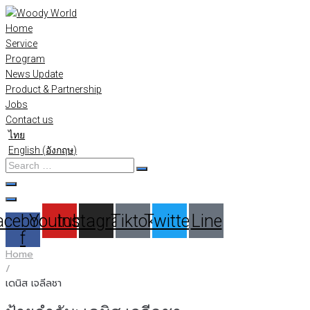
Skip
to
Home
content
Service
Program
News Update
Product & Partnership
Jobs
Contact us
ไทย
English
(
อังกฤษ
)
Search
…
acebook-
Youtube
Instagram
Tiktok
Twitter
Line
f
Home
/
เดนิส เจลีลชา