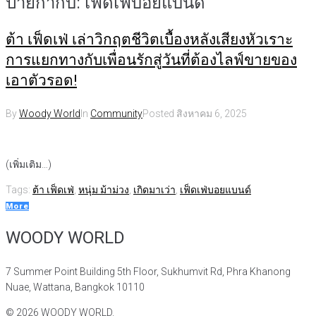
ป้ายกำกับ:
เฟ็ดเฟ่บอยแบนด์
ต้า เฟ็ดเฟ่ เล่าวิกฤตชีวิตเบื้องหลังเสียงหัวเราะ
การแยกทางกับเพื่อนรักสู่วันที่ต้องไลฟ์ขายของ
เอาตัวรอด!
By
Woody World
In
Community
Posted
สิงหาคม 6, 2025
(เพิ่มเติม…)
Tags:
ต้า เฟ็ดเฟ่
,
หนุ่ม ม้าม่วง
,
เกิดมาเว่า
,
เฟ็ดเฟ่บอยแบนด์
More
WOODY WORLD
7 Summer Point Building 5th Floor, Sukhumvit Rd, Phra Khanong
Nuae, Wattana, Bangkok 10110
©
2026
WOODY WORLD.