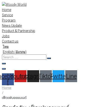
Skip
to
Home
content
Service
Program
News Update
Product & Partnership
Jobs
Contact us
ไทย
English
(
อังกฤษ
)
Search
…
acebook-
Youtube
Instagram
Tiktok
Twitter
Line
f
Home
/
เฟ็ดเฟ่บอยแบนด์