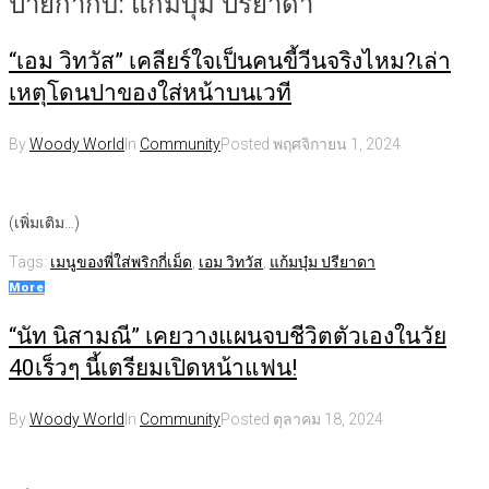
ป้ายกำกับ:
แก้มบุ๋ม ปรียาดา
“เอม วิทวัส” เคลียร์ใจเป็นคนขี้วีนจริงไหม?เล่า
เหตุโดนปาของใส่หน้าบนเวที
By
Woody World
In
Community
Posted
พฤศจิกายน 1, 2024
(เพิ่มเติม…)
Tags:
เมนูของพี่ใส่พริกกี่เม็ด
,
เอม วิทวัส
,
แก้มบุ๋ม ปรียาดา
More
“นัท นิสามณี” เคยวางแผนจบชีวิตตัวเองในวัย
40เร็วๆ นี้เตรียมเปิดหน้าแฟน!
By
Woody World
In
Community
Posted
ตุลาคม 18, 2024