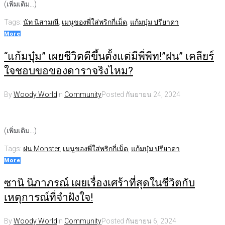
(เพิ่มเติม…)
Tags:
นัท นิสามณี
,
เมนูของพี่ใส่พริกกี่เม็ด
,
แก้มบุ๋ม ปรียาดา
More
“แก้มบุ๋ม” เผยชีวิตดีขึ้นตั้งแต่มีพี่พีท!”ฝน” เคลียร์
ใจชอบขอของดาราจริงไหม?
By
Woody World
In
Community
Posted
กันยายน 24, 2024
(เพิ่มเติม…)
Tags:
ฝน Monster
,
เมนูของพี่ใส่พริกกี่เม็ด
,
แก้มบุ๋ม ปรียาดา
More
ซานิ นิภาภรณ์ เผยเรื่องเศร้าที่สุดในชีวิตกับ
เหตุการณ์ที่จำฝังใจ!
By
Woody World
In
Community
Posted
กันยายน 6, 2024