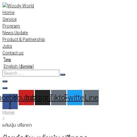
Skip
to
Home
content
Service
Program
News Update
Product & Partnership
Jobs
Contact us
ไทย
English
(
อังกฤษ
)
Search
…
acebook-
Youtube
Instagram
Tiktok
Twitter
Line
f
Home
/
แก้มบุ๋ม ปรียาดา