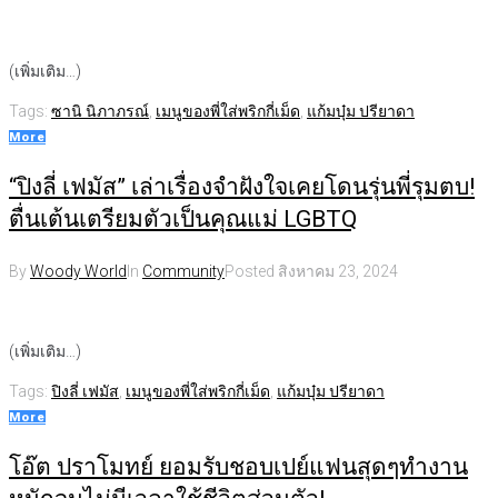
(เพิ่มเติม…)
Tags:
ซานิ นิภาภรณ์
,
เมนูของพี่ใส่พริกกี่เม็ด
,
แก้มบุ๋ม ปรียาดา
More
“ปิงลี่ เฟมัส” เล่าเรื่องจำฝังใจเคยโดนรุ่นพี่รุมตบ!
ตื่นเต้นเตรียมตัวเป็นคุณแม่ LGBTQ
By
Woody World
In
Community
Posted
สิงหาคม 23, 2024
(เพิ่มเติม…)
Tags:
ปิงลี่ เฟมัส
,
เมนูของพี่ใส่พริกกี่เม็ด
,
แก้มบุ๋ม ปรียาดา
More
โอ๊ต ปราโมทย์ ยอมรับชอบเปย์แฟนสุดๆทำงาน