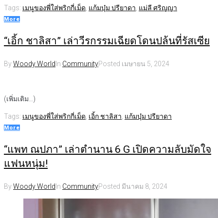
Tags:
เมนูของพี่ใส่พริกกี่เม็ด
,
แก้มบุ๋ม ปรียาดา
,
แม่ลี ศริญญา
More
“เอิ้ก ชาลิสา” เล่าวีรกรรมเฉียดโดนปล้นที่รัสเซีย
By
Woody World
In
Community
Posted
เมษายน 5, 2024
(เพิ่มเติม…)
Tags:
เมนูของพี่ใส่พริกกี่เม็ด
,
เอิ้ก ชาลิสา
,
แก้มบุ๋ม ปรียาดา
More
“แพท ณปภา” เล่าตำนาน 6 G เปิดความลับมัดใจ
แฟนหนุ่ม!
By
Woody World
In
Community
Posted
มีนาคม 8, 2024