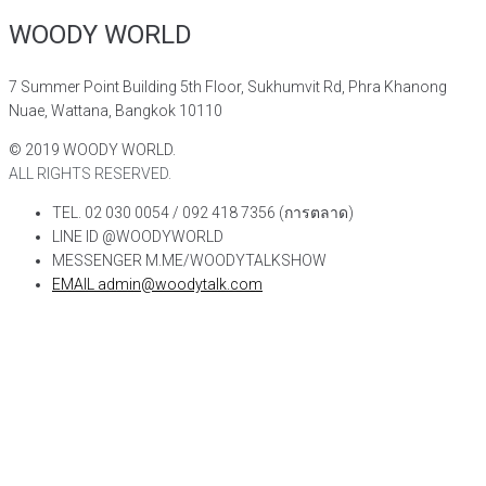
WOODY WORLD
7 Summer Point Building 5th Floor, Sukhumvit Rd, Phra Khanong
Nuae, Wattana, Bangkok 10110
©
2019
WOODY WORLD.
ALL RIGHTS RESERVED.
TEL. 02 030 0054 / 092 418 7356 (การตลาด)
LINE ID @WOODYWORLD
MESSENGER M.ME/WOODYTALKSHOW
EMAIL admin@woodytalk.com