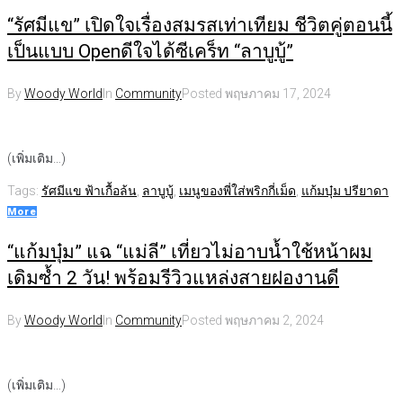
“รัศมีแข” เปิดใจเรื่องสมรสเท่าเทียม ชีวิตคู่ตอนนี้
เป็นแบบ Openดีใจได้ซีเคร็ท “ลาบูบู้”
By
Woody World
In
Community
Posted
พฤษภาคม 17, 2024
(เพิ่มเติม…)
Tags:
รัศมีแข ฟ้าเกื้อล้น
,
ลาบูบู้
,
เมนูของพี่ใส่พริกกี่เม็ด
,
แก้มบุ๋ม ปรียาดา
More
“แก้มบุ๋ม” แฉ “แม่ลี” เที่ยวไม่อาบน้ำใช้หน้าผม
เดิมซ้ำ 2 วัน! พร้อมรีวิวแหล่งสายฝองานดี
By
Woody World
In
Community
Posted
พฤษภาคม 2, 2024
(เพิ่มเติม…)