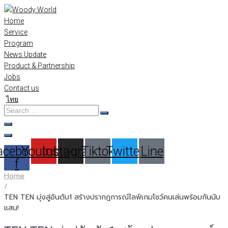
Skip
to
Home
content
Service
Program
News Update
Product & Partnership
Jobs
Contact us
ไทย
Search
…
acebook-
Youtube
Instagram
Tiktok
Twitter
Line
f
Home
/
TEN TEN มุ่งสู่อันดับ1 สร้างปรากฎการณ์ไลฟ์เกมโชว์คนเล่นพร้อมกันนับ
แสน!