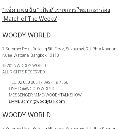
“แจ็ค แฟนฉัน” เปิดตัวรายการใหม่แกะกล่อง
‘Match of The Weeks’
WOODY WORLD
7 Summer Point Building 5th Floor, Sukhumvit Rd, Phra Khanong
Nuae, Wattana, Bangkok 10110
©
2026
WOODY WORLD.
ALL RIGHTS RESERVED.
TEL. 02 030 0054 / 092 418 7356
LINE ID @WOODYWORLD
MESSENGER M.ME/WOODYTALKSHOW
EMAIL admin@woodytalk.com
WOODY WORLD
7 Summer Point Building 5th Floor, Sukhumvit Rd, Phra Khanong