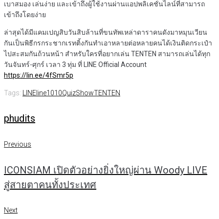
เบาสมอง เล่นง่าย และเข้าถึงผู้ใช้งานผ่านแอปพลิเคชั่นไลน์ที่สามารถ
เข้าถึงโดยง่าย
ล่าสุดได้มีแคมเปญสิบวันสิบล้านที่ขนทัพเหล่าดาราคนดังมาหมุนเวียน
กันเป็นพิธีกรกระชากเรทติ้งกันทำเอาหลายต่อหลายคนได้เงินติดกระเป๋า
ไปสะสมกันถ้วนหน้า สำหรับใครที่อยากเล่น TENTEN สามารถเล่นได้ทุก
วันจันทร์-ศุกร์ เวลา 3 ทุ่ม ที่
LINE Official Account
https://lin.ee/4fSmr5p
Tags:
LINE
line1010
QuizShow
TENTEN
phudits
แนะแนว
Previous
Previous
เรื่อง
ICONSIAM เปิดตัวอย่างยิ่งใหญ่ผ่าน Woody LIVE
สู่สายตาคนทั้งประเทศ
Next
Next