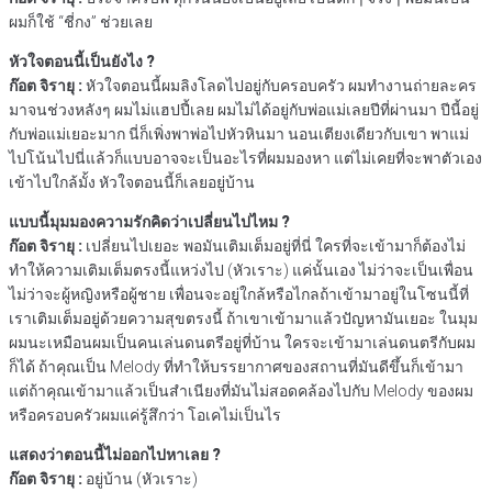
ผมก็ใช้ “ชี่กง” ช่วยเลย
หัวใจตอนนี้เป็นยังไง ?
ก๊อต จิรายุ :
หัวใจตอนนี้ผมลิงโลดไปอยู่กับครอบครัว ผมทำงานถ่ายละคร
มาจนช่วงหลังๆ ผมไม่แฮปปี้เลย ผมไม่ได้อยู่กับพ่อแม่เลยปีที่ผ่านมา ปีนี้อยู่
กับพ่อแม่เยอะมาก นี่ก็เพิ่งพาพ่อไปหัวหินมา นอนเตียงเดียวกับเขา พาแม่
ไปโน้นไปนี่แล้วก็แบบอาจจะเป็นอะไรที่ผมมองหา แต่ไม่เคยที่จะพาตัวเอง
เข้าไปใกล้มั้ง หัวใจตอนนี้ก็เลยอยู่บ้าน
แบบนี้มุมมองความรักคิดว่าเปลี่ยนไปไหม ?
ก๊อต จิรายุ :
เปลี่ยนไปเยอะ พอมันเติมเต็มอยู่ที่นี่ ใครที่จะเข้ามาก็ต้องไม่
ทำให้ความเติมเต็มตรงนี้แหว่งไป (หัวเราะ) แค่นั้นเอง ไม่ว่าจะเป็นเพื่อน
ไม่ว่าจะผู้หญิงหรือผู้ชาย เพื่อนจะอยู่ใกล้หรือไกลถ้าเข้ามาอยู่ในโซนนี้ที่
เราเติมเต็มอยู่ด้วยความสุขตรงนี้ ถ้าเขาเข้ามาแล้วปัญหามันเยอะ ในมุม
ผมนะเหมือนผมเป็นคนเล่นดนตรีอยู่ที่บ้าน ใครจะเข้ามาเล่นดนตรีกับผม
ก็ได้ ถ้าคุณเป็น Melody ที่ทำให้บรรยากาศของสถานที่มันดีขึ้นก็เข้ามา
แต่ถ้าคุณเข้ามาแล้วเป็นสำเนียงที่มันไม่สอดคล้องไปกับ Melody ของผม
หรือครอบครัวผมแค่รู้สึกว่า โอเคไม่เป็นไร
แสดงว่าตอนนี้ไม่ออกไปหาเลย ?
ก๊อต จิรายุ :
อยู่บ้าน (หัวเราะ)