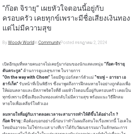
“ก๊อต จิรายุ” เผยหัวใจตอนนี้อยู่กับ
ครอบครัว เคยทุกข์เพราะมีชื่อเสียงเงินทอง
แต่ไม่มีความสุข
By
Woody World
In
Community
Posted
กรกฎาคม 2, 2024
เปิดอีกมุมที่หลายคนอาจไม่เคยรู้มาก่อนของนักแสดงหนุ่ม
“ก๊อต-จิรายุ
ตันตระกูล”
ด้านการดูแลสุขภาพ ในรายการ
“On the way with Chom”
โดยมีซูเปอร์สตาร์ตัวแม่
“ชมพู่ – อารยา เอ
ฮาร์เก็ต”
รับหน้าที่เป็นพิธีกร ซึ่งมาพูดถึงการฝึกลมหายใจอย่างถูกต้องเพื่อ
ให้ผ่อนคลายและมีสภาพจิตใจที่ดี เผยหัวใจตอนนี้อยู่กับครอบครัว เคยเป็น
ทุกข์เพราะมีชื่อเสียงเงินทองแต่กลับไม่มีความสุข พร้อมแนะวิธีฝึกลม
หายใจเพื่อเคลียร์ใจตัวเอง
ลมหายใจที่อยู่กับเราตลอดเวลาจะสามารถทำให้ดีขึ้นได้อย่างไร ?
ก๊อต จิรายุ :
คือต้องบอกอย่างนี้ก่อนว่าทำไมผมถึงสนใจเรื่องพวกนี้ โอเคใน
ไทยมันอาจจะไม่ใช่กระแส บางทีเราได้รับวัฒนธรรมมาในลักษณะการ