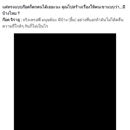
แต่ทรงแบบก๊อตก็ตกคนได้เยอะนะ คุณไปสร้างเรื่องให้คนเขาแบบว่า…มี
บ้างไหม ?
ก๊อต จิรายุ :
จริงเหรอพี่ มนุษย์น่ะ มีบ้าง (ยิ้ม) อย่างที่บอกถ้ามันไม่ได้คลื่น
ความถี่ใกล้ๆ กันก็ไม่เป็นไร