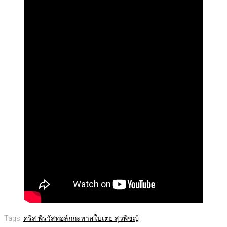
Tags:
คริส พีรวัส
ทอล์กกะทาส
ใบเตย สุวพิชญ์