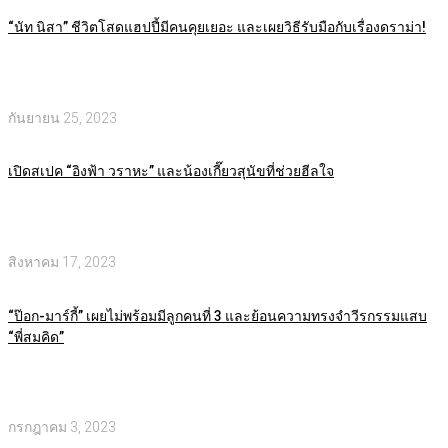
“นัท นิสา” ชีวิตโสดแฮปปี้มีคนคุยเยอะ และเผยวิธีรับมือกับเรื่องดราม่า!
กันยายน 25, 2023
เปิดสเปค “อิงฟ้า วราหะ” และน้องเกี๊ยวสุนัขที่ช่วยฮีลใจ
สิงหาคม 17, 2023
“ป๊อก-มาร์กี้” เผยไม่พร้อมมีลูกคนที่ 3 และย้อนความทรงจำวีรกรรมแสบ
“พี่สมคิด”
กรกฎาคม 3, 2023