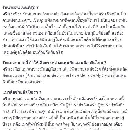
รักนายคนไหนที่สุด ?
คริส :
จริงๆ รักหมดเลย ถ้าแบบลำเอียงเลยก็พูลโตเนี้ยละครับ คือคริสเป็น
คนแพ้ขนนะครับ เป็นภูมิแพ้แรงมากซึ่งตอนซื้อพูลโตมาไม่เป็นเลย แต่ทีนี่
เราก็อยากได้ “มัฟฟิน” ขาสั้นไง แล้วก็อยากได้แมวตัวที่ 2 มาเป็นเพื่อนกัน
แต่พอซื้อมาสักพักตัวเองเหมือนเริ่มป่วยไม่สบายเป็นภูมิแพ้บ่อยก็เลยต้อง
สร้างห้องแมว ให้แมวที่มีขนอยู่ในห้องนี้ แต่พูลโตคือวิ่งได้หมดเลย ก็จะ
ปล่อยตัวอื่นๆ เข้าไปเล่นในบ้านได้บางเวลาแต่ว่าจะไม่ให้เข้าห้องนอน
เลย แต่พูลโตคือนอนด้วยกันกับคริส
รักแมวขนาดนี้ ถ้าให้เลือกระหว่างแฟนกับแมวเลือกอันไหน ?
คริส :
เลือกแมวเพราะมันอยู่กับเราแล้ว (หัวเราะ) แต่จริงๆ ก็ติดทั้งแฟนติด
ทั้งแมวแหล่ะ (หัวเราะ) เลือกทั้ง 2 อย่าง Love Me Love My Cats เป็นแฟน
ฉันก็ต้องรักแมวฉันด้วย
แมวคือช่วยฮีลใจเรา ?
คริส :
ทุกอย่างเลย ไม่คิดเลยว่าแมวจะเป็นสิ่งมหัศจรรย์ของโลกขนาดนี้
มันฮีลใจเรามากจริงๆครับ เหมือนมันรู้ว่าเรากำลังเศร้า รู้ว่าเรากำลังดิ่ง
กำลังดีใจ กำลังมีความสุข มันก็จะมาเล่นด้วย มีอยู่ช่วงหนึ่งที่เหมือนดาวน์
มากๆ มีปัญหาหลายๆอย่าง แล้วก็เป็นแพนิค ตอนนั้นก็มีไปพบคุณหมออยู่
บ้าง แต่คือแมวก็ทำให้ผมดีขึ้นมากจริงๆ มีบางช่วงที่ไม่อยากอยู่คนเดียว