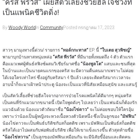
“คริส พีรวัส” เผยสัตว์เลี้ยงช่วยฮีลใจช่วงที่
เป็นแพนิคชีวิตดิ่ง!
By
Woody World
In
Community
Posted
กรกฎาคม 17, 2023
สาวๆ มามุงทางนี้ด่วน! รายการ
“ทอล์กกะทาส”
EP. นี้
“ใบเตย สุวพิชญ์”
พามาบุกบ้านทาสหนุ่มหล่อ
“คริส พีรวัส”
ที่มีนายทั้งหมดถึง 4 ตัว ตัวแรก
คือแมวเพศผู้พันธ์สฟิงซ์ผสมวิเชียร์มาศชื่อ
“น้องพูลโต”
แสบและซนที่สุด
ในบ้านและเป็นนายคนแรกของคริส จะมีความตื่นคนมากเพราะไม่ค่อย
ได้เจอใครเท่าไหร่ ซึ่งอยู่กับคริสมา 4 ปีแล้ว เลยจะติดคริสมาก เวลาจะ
อาบน้ำก็จะมาเฝ้าหน้าประตู น้องจะเป็นแมวที่นิสัยเหมือนสุนัข และแสนรู้
เป็นสัตว์เลี้ยงที่ช่วยฮีลใจจากอาการป่วยโรคแพนิคได้ดีมากๆ หนุ่มคริส
เป็นคนที่รักแมวมากขนาดนี้ เปิดใจพูดดังๆ ไปเลยว่า เป็นแฟนฉันก็ต้องรัก
แมวฉันด้วย น้องแมวตัวถัดมาชื่อ
“น้องไข่ดาว”
จะไม่ค่อยชอบให้ใครอุ้ม
เพราะว่าน้องเป็นผู้หญิงจะหวงเนื้อหวงตัวนิดหนึ่ง ซึ่งเป็นลูกของ
“มัฟฟิน”
น้องไข่ดาวจะเป็นพันธ์บริติชกับสก็อตติช เพราะมัฟฟินเป็นพันธ์สก็อตติช
คริสได้เอาไปผสมกับพ่อพันธ์บริติช เพื่อให้เขาแข็งแรงขึ้น ตัวสุดท้ายชื่อ
“น้องไข่หวาน”
เป็นลูกของมัฟฟินเหมือนกัน จะมีนิสัยขี้อ้อนและติดคน