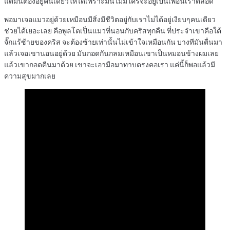
แต่มันต้องอยู่คนเดียวให้ได้เพราะมันไม่มีใครจะอยู่เป็นเพื่อนเราตลอด
พอมาเจอแมวอยู่ด้วยเหมือนมีสิ่งมีชีวิตอยู่กับเราไม่ได้อยู่เงียบๆคนเดียว
ช่วยได้เยอะเลย คือพูลโตเป็นแมวที่นอนกับคริสทุกคืน ที่ประจำเขาคือใต้
จั๊กแร้ซ้ายของคริส จะต้องซ้ายเท่านั้นไม่เข้าใจเหมือนกัน บางทีมันตื่นมา
แล้วเจอเขานอนอยู่ด้วย มันกอดกันกลมเหมือนเขาเป็นหมอนข้างผมเลย
แล้วเขากอดคืนมาด้วย เขาจะเอามือมาทาบตรงคอเรา แค่นี้ก็พอแล้วมี
ความสุขมากเลย