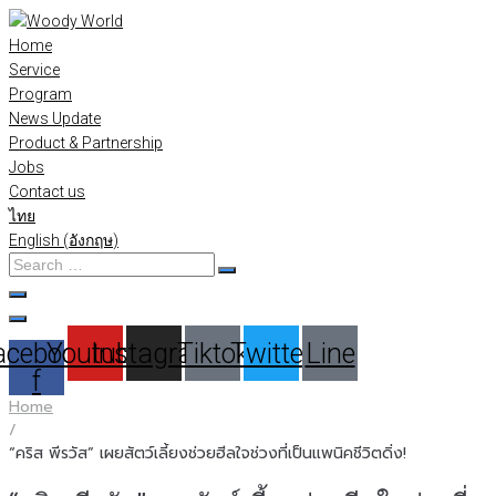
Skip
to
Home
content
Service
Program
News Update
Product & Partnership
Jobs
Contact us
ไทย
English
(
อังกฤษ
)
Search
…
acebook-
Youtube
Instagram
Tiktok
Twitter
Line
f
Home
/
“คริส พีรวัส” เผยสัตว์เลี้ยงช่วยฮีลใจช่วงที่เป็นแพนิคชีวิตดิ่ง!