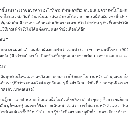
น เพราะเราชอบคิดว่า อะไรก็ตามที่ทำผิดพร้อมกัน มันแปลว่าสิ่งนั้นไม่ผิด
นแรกไปแล้ว พอคันที่สามเห็นสองคันกลับรถก็คิดว่าป้ายตรงนี้ติดผิด ตรงนี้กลับ
่ได้ผูกพันกันเสียหน่อย แล้วพอมันเกิดความเอาแต่ใจไปพร้อม ๆ กัน ก็เลยทำให้
ช้เกณฑ์ว่ายังไม่ได้แต่งงาน แปลว่ายังเลือกได้อีก
กัน ?
กหลายทางเพศอยู่แล้ว แต่ก่อนต้องยอมรับว่าตอนทำ Club Friday คนที่โทรมา 90%
้อยกลับรู้สึกว่าพอโลกเริ่มเปิดกว้างขึ้น ทุกคนสามารถเปิดเผยความอ่อนแอของ
ม ?
ีมนุษย์คนไหนไม่คาดหวัง อย่ามาบอกว่าก็รักแบบไม่คาดหวัง แล้วคุณหมอใช้ป
วเรารู้สึกว่าจะลองเริ่มต้นคุยกับคน ๆ นี้ อย่าลืมนะว่าสิ่งที่เขาลงทุนคือเว
ยากคุยกับเขาต่อเหรอ?
รู้เขา แต่กลับกลายเป็นแค่หนึ่งในตัวเลือกที่เขากำลังคุยอยู่ ซึ่งบางคนก็ย
นอื่น ดูก็พอจะรู้ แต่เขาก็ยังอยากเดินหน้าต่อด้วยการให้ความหวังตัวเองว่าวันหน
ิดแต่เอาทั้งชีวิตเข้าไปแลก รู้ว่ารักก็อยากลองดูสักตั้ง แต่ควรมีการกำหน