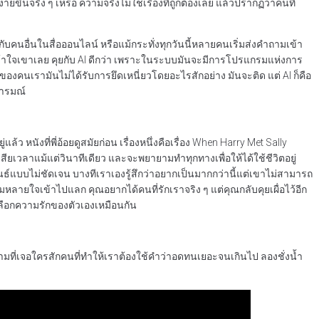
ายขึ้นจริง ๆ เหรอ ความจริงไม่ใช่เรื่องที่ถูกต้องเลย แล้วปรากฏว่าคนที่
กับคนอื่นในสื่อออนไลน์ หรือแม้กระทั่งทุกวันนี้หลายคนเริ่มส่งคำถามเข้า
ใครเข้าใจเขาเลย คุยกับ AI ดีกว่า เพราะในระบบมันจะมีการโปรแกรมแห่งการ
จของคนเรามันไม่ได้รับการยึดเหนี่ยวโดยอะไรสักอย่าง มันจะติด แต่ AI ก็คือ
อารมณ์
 หนังที่พี่อ้อยดูสมัยก่อน เรื่องหนึ่งคือเรื่อง When Harry Met Sally
สียเวลาแม้แต่วินาทีเดียว และจะพยายามทำทุกทางเพื่อให้ได้ใช้ชีวิตอยู่
ันธ์แบบไม่ชัดเจน บางทีเราเองรู้สึกว่าอยากเป็นมากกว่านี้แต่เขาไม่สามารถ
มหลายใจเข้าไปแลก คุณอยากได้คนที่รักเราจริง ๆ แต่คุณกลับคุยเผื่อไว้อีก
์เลือกความรักของตัวเองเหมือนกัน
ไหร่ก็ตามที่เจอใครสักคนที่ทำให้เราต้องใช้คำว่าอดทนเยอะจนเกินไป ลองชั่งน้ำ