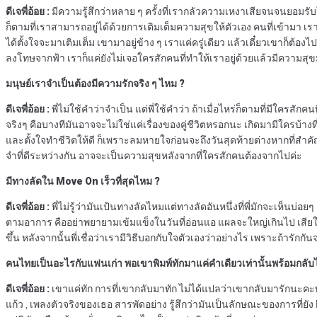
ดีเจพี่อ้อย :
มีความรู้สึกว่าหลาย ๆ ครั้งที่เรากลัวความเหงาเสียจนจนยอมรับใคร
ก็ตามที่เราสามารถอยู่ได้ด้วยการเติมเต็มความสุขให้ตัวเอง คนที่เข้ามา เรา
ได้ตั้งใจจะมาเติมเต็ม เขามาอยู่ข้าง ๆ เราแค่ครู่เดียว แล้วเดี๋ยวเขาก็ต้อ
ลงโทษจากฟ้า เราก็แค่ยังไม่เจอใครสักคนที่ทำให้เราอยู่ด้วยแล้วมีความ
มนุษย์เราจำเป็นต้องมีความรักจริง ๆ ไหม ?
ดีเจพี่อ้อย :
พี่ไม่ใช้คำว่าจำเป็น แต่พี่ใช้คำว่า ถ้าเมื่อไหร่ก็ตามที่มีใครสักคน
จริงๆ คือบางทีมันอาจจะไม่ใช่แค่เรื่องของคู่ชีวิตหรอกนะ เกิดมามีใครบ้างท
และตั้งใจทำชีวิตให้ดี ก็เพราะลมหายใจก่อนจะถึงวันสุดท้ายต่างหากที่สำคัญ เพ
จำที่ดีระหว่างกัน อาจจะเป็นความสุขหลังจากที่ใครสักคนต้องจากไปค่ะ
มีทางลัดใน Move On เร็วที่สุดไหม ?
ดีเจพี่อ้อย :
พี่ไม่รู้ว่ามันเป้นทางลัดไหมแต่ทางลัดอันหนึ่งที่พี่มักจะเห็นบ่
ตามอาการ คืออย่าพยายามเข้มแข็งในวันที่อ่อนแอ แผลจะใหญ่เกินไป เสียใจให
ขึ้น หลังจากนั้นพี่เชื่อว่าเรามีวิธีบอกกับใจตัวเองว่าอย่างไร เพราะถ้ารักก
คนไทยเป็นอะไรกับแฟนเก่า พอเขาพิมพ์ทักมาแค่คำเดียวเท่านั้นพร้อมกลับ
ดีเจพี่อ้อย :
เขาแค่ทัก การที่เขากลับมาทัก ไม่ได้แปลว่าเขากลับมารักนะคะท
แก้ว , เพลงตัวจริงของเธอ สารพัดอย่าง รู้สึกว่ามันเป็นลักษณะของการที่ยั