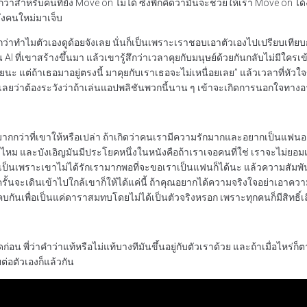
สำหรับคนที่ยัง Move on ไม่ได้ ซึ่งพี่ก็คิดว่ามันจะช่วยให้เรา Move on ได้ง่
ดึงคนใหม่มาเจ็บ
สึกว่าทำไมตัวเองดูด้อยจังเลย นั่นก็เป็นเพราะเราชอบเอาตัวเองไปเปรียบเทียบ
น AI ที่เขาสร้างขึ้นมา แล้วเขารู้สึกว่าเวลาคุยกับมนุษย์ด้วยกันกลับไม่มี
ยนะ แต่ถ้าเธอมาอยู่ตรงนี้ มาคุยกับเราเธอจะไม่เหนื่อยเลย” แล้วเวลาที่หัวใ
าไว้เลยว่าต้องระวังว่าถ้าเล่นแอปพลิชันพวกนี้นาน ๆ เข้าจะเกิดการนอกใจทาง
มากกว่าที่เขาให้หรือเปล่า ถ้าเกิดว่าคนเรามีความรักมากและอยากเป็นแฟนอยู่แล้ว
 ๆ ไหม และบังเอิญมันมีประโยคหนึ่งในหนังคือถ้าเราเจอคนที่ใช่ เราจะไม่ยอมเ
 อาจเป็นเพราะเขาไม่ได้รักเรามากพอที่จะขอเราเป็นแฟนก็ได้นะ แล้วความสัมพ
รั้นจะเดินเข้าไปใกล้เขาก็ให้ได้แค่นี้ ถ้าคุณอยากได้ความจริงใจอย่าเอาควา
กคบกันเพื่อเป็นแค่ดาราสมทบโดยไม่ได้เป็นตัวจริงหรอก เพราะทุกคนก็มีสิทธิ
ที่สุดก่อน พี่ว่าคำว่าแท้หรือไม่แท้บางทีมันขึ้นอยู่กับตัวเราด้วย และถ้าเมื่อ
ต่อตัวเองก็แล้วกัน