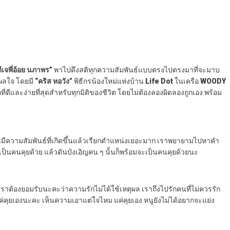
ีเจพี่อ้อย นภาพร”
พาไปดึงสติทุกความสัมพันธ์แบบตรงไปตรงมาที่จะมาบ
แผลใจ โดยมี
“คริส หอวัง”
พิธีกรน้องใหม่แห่งบ้าน
Life Dot
ในเครือ
WOODY
ีและง่ายที่สุดสำหรับทุกมิติของชีวิต โดยไม่ต้องลองผิดลองถูกเอง พร้อม
นี้มันมีความสัมพันธ์ที่เกิดขึ้นแล้วเรียกตำแหน่งเยอะมาก เราพยายามไปหาคำ
้เป็นคนคุยด้วย แล้วดันบังเอิญคน ๆ นั้นก็พร้อมจะเป็นคนคุยด้วยนะ
ราต้องยอมรับนะคะว่าความรักไม่ได้ใช้เหตุผล เราถึงไปรักคนที่ไม่ควรรัก
ค่คุยเองนะคะ เห็นความเอาแต่ใจไหม แค่คุยเอง หนูยังไม่ได้อยากจะแย่ง