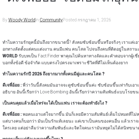
By
Woody World
In
Community
Posted
กรกฎาคม 1, 2026
ทำไมความรักยุคนี้มันถึงยากขนาดนี้? สังคมซับซ้อนขึ้นหรือจริงๆ เราแค่เ
อกทางลัดตั้งแต่คนแต่งงาน คนมีแฟน คนโสด ไปจนถึงคนที่ติดอยู่ในสถานะ
WORLD
รับบทเป็น Fact Finder พาคุณไปค้นหาทางลัดและคำตอบจากผู้เชี่ย
บอกทั้งข้อดี ข้อจำกัด แบบตรงไปตรงมาเพราะชีวิตที่ดีไม่เห็นต้องยาก
ทำไมความรักปี 2026 ถึงยากมากทั้งคนมีคู่และคนโสด ?
ดีเจพี่อ้อย :
พี่ว่าวันนี้สังคมมันอาจจะดูซับซ้อนขึ้นค่ะ ซับซ้อนขึ้นเท่ากับเ
อธิบาย อันนี้เรียกว่า Love Bombing อันนี้เรียกว่าความสัมพันธ์แบบโรยขน
เป็นคนคุยแล้วเมื่อไหร่จะได้เป็นแฟน เราจะต้องทำยังไง ?
ดีเจพี่อ้อย :
พอคนเอาแต่ใจมากขึ้น มันก็เลยมีความสัมพันธ์เต็มไปหมดที่ไม่ห
แต่บางคนก็บอกว่า มันเป็นรักแท้เลยนะ แค่เขาเป็นคนของคนอื่น แล้วเราจะไ
ใครเลย แต่อย่าลืมว่าความสัมพันธ์และจิตใจคนเรามันหยุดไม่ได้สนิทขนาด