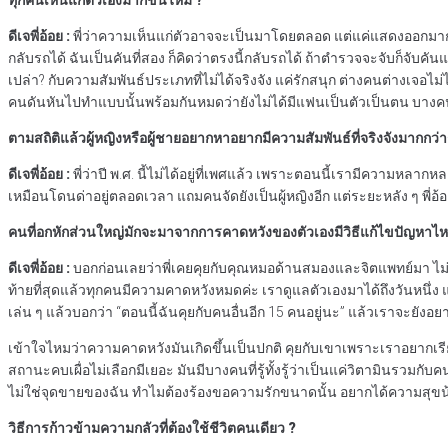
ทุกคนเห็นแก่ตัวเองมากขึ้นไหม ?
ดีเจพี่อ้อย :
พี่ว่าความเห็นแก่ตัวอาจจะเป็นมาโดยตลอด แต่แค่แสดงออกมากขึ้
กลับรถได้ ฉันเป็นคันที่สอง ก็คิดว่าตรงนี้กลับรถได้ ถ้าตำรวจจะจับก็จับคั
เปล่า? กับความสัมพันธ์ประเภทที่ไม่ได้จริงจัง แค่รักสนุก ต่างคนต่างเจอไม
คนดันหันไปทำแบบนั้นพร้อมกันหมดว่ายังไม่ได้มีแฟนเป็นตัวเป็นตน บางคนใ
ตามสถิติแล้วผู้หญิงหรือผู้ชายอยากหาอยากมีความสัมพันธ์ที่จริงจังมากกว่า
ดีเจพี่อ้อย :
พี่ว่าปี พ.ศ. นี้ไม่ได้อยู่ที่เพศแล้ว เพราะตอนนี้เรามีความหลา
เหมือนโดนด่าอยู่ตลอดเวลา แถมคนจัดยังเป็นผู้หญิงอีก แต่ระยะหลัง ๆ พี่อ
คนที่อกหักส่วนใหญ่มักจะมาจากการคาดหวังของตัวเองมีวิธีแก้ไขปัญหาไห
ดีเจพี่อ้อย :
บอกก่อนเลยว่าพี่เคยคุยกับคุณหมอด้านสมองและจิตแพทย์มา ไม่ม
ท้ายที่สุดแล้วทุกคนมีความคาดหวังหมดค่ะ เราดูแลตัวเองมาได้ถึงวันหนึ่ง แล้
เล่น ๆ แล้วบอกว่า “ตอนนี้ฉันคุยกับคนอื่นอีก 15 คนอยู่นะ” แล้วเราจะยังอ
เข้าใจไหมว่าความคาดหวังมันเกิดขึ้นเป็นปกติ คุยกับเขาเพราะเราอยากเรียน
สถานะคบเผื่อไม่เลือกมีเยอะ มันมีบางคนที่รู้ทั้งรู้ว่าเป็นแค่วิตามินรวมกับค
ไม่ใช่จุดขายของฉัน ทำไมต้องร้องขอความรักขนาดนั้น อยากได้ความสุขน้อยน
วิธีการก้าวข้ามความกลัวที่ต้องใช้ชีวิตคนเดียว ?