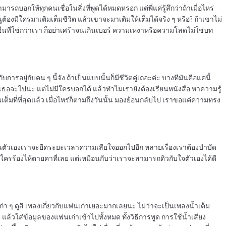
รถบอกให้ทุกคนเชื่อในสิ่งที่พูดได้หมดหรอก แต่พี่แค่รู้สึกว่าถ้าเมื่อไหร่
ต้องมีใครมาเติมเต็มชีวิต แล้วเขาจะมาเติมให้เต็มได้จริง ๆ หรือ? ถ้าเขาไม่
คนอื่นที่ใช่กว่าเรา ก็อย่าเศร้าจนเกินเบอร์ ความเหงาหรือความโสดไม่ใช่บท
บการอยู่กับคน ๆ นี้จัง ถ้าเป็นแบบนั้นก็มีชีวิตคู่เถอะค่ะ บางทีมันคือแค่นี้
 ปี เธอจะไปนะ แต่ไม่มีใครบอกได้ แล้วทำไมเรายังต้องเรียนหนังสือ หาความรู้
นเต็มที่ที่สุดแล้ว เมื่อไหร่ก็ตามถึงวันนั้น มองย้อนกลับไป เราขอแค่ความทรง
้อนแยงในตัวเองเราจะยืดระยะเวลาความเสียใจออกไปอีก หลายเรื่องเราต้องบำบัด
นใครร้องไห้ตายคาที่เลย แต่เหมือนกับว่าเราจะสามารถดิวกับใจตัวเองได้ดี
 ๆ ดูสิ เพลงเกี่ยวกับแฟนเก่าเยอะมากเลยนะ ไม่ว่าจะเป็นเพลงน้ำเต็ม
แล้วใส่ข้อมูลของแฟนเก่าเข้าไปทั้งหมด ทั้งวิธีการพูด การใช้น้ำเสียง