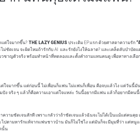
อาแต่ใจมากขึ้น?
THE LAZY GENIUS
ประเดิม EP.แรก ด้วยศาสดาความรัก
“ด
ไม่ชัดเจน จะผิดไหมถ้ารักกับ AI และรักยังไงให้ฉลาด? และเคล็ดลับบำบัด
วชาญตัวจริง พร้อมทำหน้าที่ทดลองและตั้งคำถามแทนคนดู เพื่อหาทางเลือกที่ด
อาแต่ใจมากขึ้น แต่ก่อนนี้ ไม่เพื่อนก็แฟน ไม่แฟนก็เพื่อน คือจบแล้วไง แต่วัน
มปัง จริง ๆ แล้วก็คือความเอาแต่ใจแหล่ะ วันนี้อยากมีแฟน แล้วก็อยากมีคนนี
าความชัดเจนสักที เพราะกลัวว่าถ้าชัดเจนแล้วฉันจะไม่ได้เป็นแม้แต่คนคุย เ
ปตามหารักแท้จากแฟนชาวบ้าน มันก็ไม่ใช่ไง แต่มันก็จะมีมุมที่ว่า แต่หนูแ
นั้น