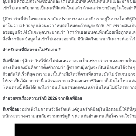
อุปนิสัย หรือแม้กระทั่งชอบกินอะไร เป็นแอปพลิเคชันที่คนเล่นเยอะมาก บอกว่า
เข้าไปเล่นกลับกลายเป็นคนที่มีแฟนใหม่แล้ว ถ้าคนเก่าเขายังอยู่ในใจอย่า
รู้สึกว่าวันนี้หัวใจของคนเรามันเปราะบางลง และยิ่งเราอยู่ในบางโลกที่รู้
มาใน Club Friday แล้วนะว่า “หนูผิดไหมคะถ้าหนูจะรักกับ AI” เพราะมันเป็
อวยอยู่แล้ว AI มันจะพูดประมาณว่า “เราว่าเธอเป็นคนที่เหนื่อยเพื่อทุกคนเล
สิ่งที่เราป้อนข้อมูลใส่เข้าไปเองนะอย่าลืม มีนักจิตวิทยาเขาวิเคราะห์เอ
สำหรับคนที่มีสถานะไม่ชัดเจน ?
ดีเจพี่อ้อย :
รู้สึกว่าวันนี้ที่ยังไม่ชัดเจน อาจจะเป็นเพราะว่าเราเองอยากเป็น
ประเด็นของมันคือการตั้งคำถามว่า ผู้ชายกับผู้หญิงจะเป็นเพื่อนกันได้จริง
ด้วยกันให้เร็วที่สุด เพราะฉะนั้นถ้าเมื่อไหร่ก็ตามที่สถานะมันไม่ชัดเจน
ให้เราเป็นได้มากกว่านี้ แล้วพอเราจะเดินออกจากชีวิตเขาก็เดินไม่ไหว แต่ค
5 คนตรงนี้ พี่ถึงได้บอกไงว่ามันเป็นธรรมต่อคนเหล่านั้นไหม ไม่มีใครอยา
คำอวยพรเรื่องความรักปี 2026 จากดีเจพี่อ้อย
ดีเจพี่อ้อย
: อย่าเพิ่งไปคาดหวังถึงรักแท้ แค่ดูแลรักที่มีอยู่ในมือตอนนี้ให้ดี
หนักระหว่างความสุขกับความทุกข์ดูดี ๆ ค่ะ แต่อย่าอดทนเพื่อใคร จนใจร้าย