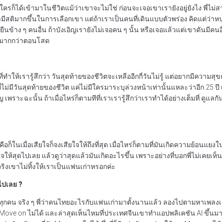
ก็ได้เข้ามาในชีวิตแม้ว่าเขาจะไม่ใช่ ก่อนจะเจอเขาเรายังอยู่ยังไง พี่ไม่สามา
มีสติมากขึ้นในการเลือกเขา แต่ถ้าเราเป็นคนที่เดินแบบตัวพร่อง คิดแต่ว่าหนู
งไปยืนข้าง ๆ คนอื่น ถ้าบังเอิญเรายังไม่เจอคน ๆ นั้น หรือเจอแล้วแต่เขาดันมี
สุขมากกว่าตอนโสด
ที่ทำให้เรารู้สึกว่า วันสุดท้ายของชีวิตจะเหลืออีกกี่วันไม่รู้ แต่อยากมีความสุขกั
ี่ไม่มีวันสุดท้ายของชีวิต แค่ไม่มีใครมาระบุล่วงหน้าเท่านั้นแหละว่าอีก 25
ราะฉะนั้น ถ้าเมื่อไหร่ก็ตามทีที่เราเรารู้สึกว่าเราทำได้อย่างเต็มที่ ดูแลกั
อยๆ คือก็ในเมื่อเสียใจก็จงเสียใจให้ถึงที่สุด เมื่อไหร่ก็ตามที่มันเกิดความย
้สุดไปเลย แล้วดูว่าสุดแล้วมันเกิดอะไรขึ้น เพราะอย่างที่บอกพี่ไม่เคยเห็
ันจริงเขาไม่ทิ้งให้เราเป็นแฟนเก่าหรอกค่ะ
ไปเลย ?
ุกคน จริง ๆ พี่ว่าคนไทยอะไรกับแฟนเก่ามาตั้งนานแล้ว ลองไปตามหาเพลงเก่า
ง Move on ไม่ได้ และล่าสุดเห็นไหมที่ประเทศจีนเขาทำแอปพลิเคชัน AI ขึ้นมา 