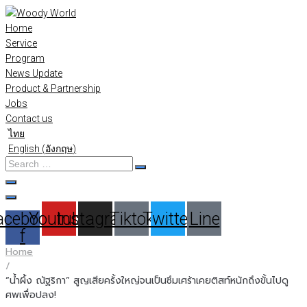
Skip
to
Home
content
Service
Program
News Update
Product & Partnership
Jobs
Contact us
ไทย
English
(
อังกฤษ
)
Search
…
acebook-
Youtube
Instagram
Tiktok
Twitter
Line
f
Home
/
“น้ำผึ้ง ณัฐริกา” สูญเสียครั้งใหญ่จนเป็นซึมเศร้าเคยติสท์หนักถึงขั้นไปดู
ศพเพื่อปลง!