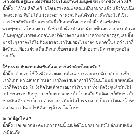
เราได้เรียนรู้และได้เตรียมใจไว้ไหมสำหรับมนุษย์ ที่จะจากชีวิตเราไป ?
น้ำผึ้ง :
โอ้โห! คือก็เตรียมใจเพราะคุณพ่อคุณแม่ก็แก่มากแล้ว แล้ววันหนึ่ง
ก็คงจะตาย คือไม่ได้แช่งนะคะ เราคงจะต้องได้รับโทรศัพท์อะไรที่เป็น
ข่าวร้ายสักวันหนึ่ง แต่ว่าอันนี้เป็นสอบใหญ่ของน้ำผึ้ง ต้องฟังท่าน
พระพุทธทาสให้เยอะกว่านี้ ช่วงนี้ก็ต้องนั่งสมาธิมากขึ้นค่ะ ตอนแรกมันจะ
เป็นทฤษฎีที่เราฟังแต่ตอนหลังก็ต้องจิตว่าง แล้วเวลาที่เกิดการสูญเสียขึ้น
มาจริงๆ เราจะได้ไม่ต้องเอาตัวเราไปผูกอะไรมากๆ ขนาดนั้น แต่ว่าเราก็
ยังรักนะเพียงแต่ว่าเห็นเกิดแก่เจ็บตาย แล้วก็ปล่อยวางมีความสุขต่อได้
ง่ายขึ้น
ใช้ธรรมะกับความสัมพันธ์และความรักด้วยไหมครับ ?
น้ำผึ้ง :
ด้วยค่ะ ใช้ในชีวิตด้วยค่ะ เหมือนอย่างตอนแรกพี่เป้กลับบ้านช้า
เราก็แบบทำไมกลับบ้านช้า เราก็เตรียมอาหารไว้ให้นั่นโน้นนี่ สักพักหนึ่ง
เราก็คิดว่า อ๋อ! ในใจคิดไปแล้วเราอยากให้เขามา ทั้งๆที่จริงๆแล้วมันไม่
แน่เขาอาจจะติดธุระ เราก็เลยหายตรงนั้นไป พอใจเริ่มคิดเราก็ตัดตรงนั้น
ช่างมันเดี๋ยวเขาก็มา แล้วทุกอย่างมันก็ไม่โกรธ กลายเป็นเราไม่ค่อยโกรธ
คนอื่น จะเป็นอะไรที่ดีมากๆถ้าเราไม่โกรธ
อยากมีลูกไหม ?
น้ำผึ้ง :
เคยอยากนะคะ แต่ว่าตอนนี้ไม่มีก็ดี ไม่มีก็สบายตัวไปอีกแบบหนึ่ง
เหมือนกัน