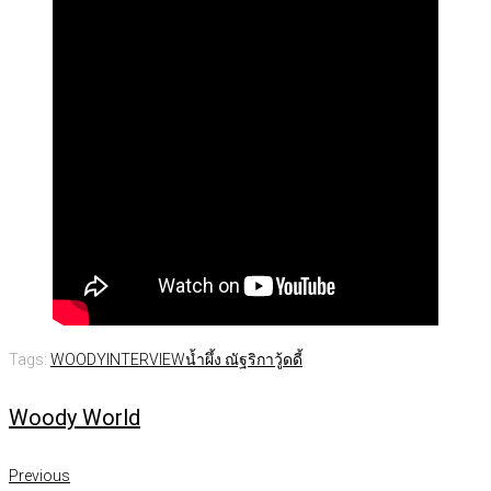
Tags:
WOODYINTERVIEW
น้ำผึ้ง ณัฐริกา
วู้ดดี้
Woody World
แนะแนว
Previous
Previous