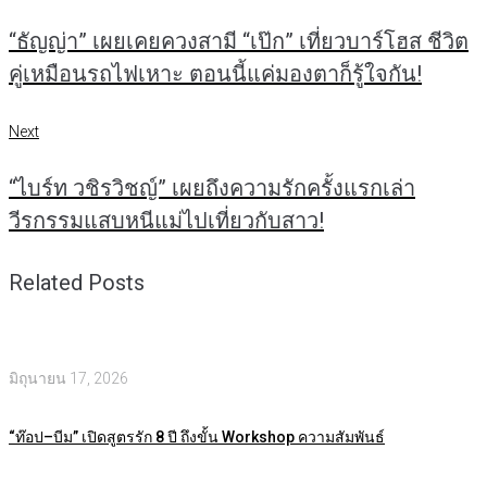
เรื่อง
“ธัญญ่า” เผยเคยควงสามี “เป๊ก” เที่ยวบาร์โฮส ชีวิต
คู่เหมือนรถไฟเหาะ ตอนนี้แค่มองตาก็รู้ใจกัน!
Next
Next
“ไบร์ท วชิรวิชญ์” เผยถึงความรักครั้งแรกเล่า
วีรกรรมแสบหนีแม่ไปเที่ยวกับสาว!
Related Posts
มิถุนายน 17, 2026
“ท๊อป–บีม” เปิดสูตรรัก 8 ปี ถึงขั้น Workshop ความสัมพันธ์