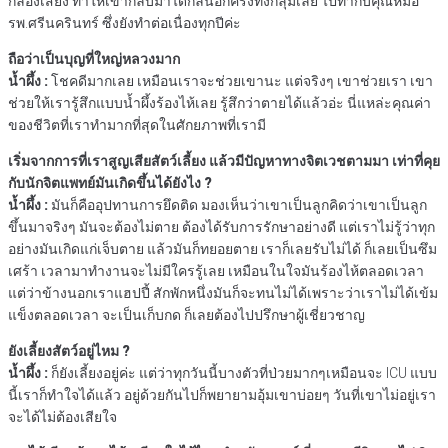
กล่องเสียง ทำให้เขากลับมาได้กลิ่นอีกครั้งทั้งกลุ่มเลย ไปทำกับคุณหมอ
รพ.ศรีนครินทร์ ซึ่งยังทำต่อเนื่องทุกปีค่ะ
ถือว่าเป็นบุญที่ใหญ่หลวงมาก
น้ำผึ้ง :
โชคดีมากเลย เหมือนเราจะช่วยเขานะ แต่จริงๆ เขาช่วยเรา เขา
ช่วยให้เรารู้สึกแบบน้ำผึ้งร้องไห้เลย รู้สึกว่าตายได้แล้วอ่ะ นี่แหล่ะคุณค่า
ของชีวิตที่เราทำมากที่สุดในศักยภาพที่เรามี
เริ่มจากการที่เราสูญเสียสัตว์เลี้ยง แล้วมีปัญหาทางจิตเวชตามมา เท่าที่คุย
กับนักจิตแพทย์มันเกิดขึ้นได้ยังไง ?
น้ำผึ้ง :
มันก็คืออุปทานการยึดติด มองเห็นว่าเขาเป็นลูกคิดว่าเขาเป็นลูก
ขึ้นมาจริงๆ มันจะต้องไม่ตาย ต้องได้รับการรักษาอย่างดี แต่เราไม่รู้ว่าทุก
อย่างมันเกิดแก่เจ็บตาย แล้วมันก็ทยอยตาย เราก็เลยรับไม่ได้ ก็เลยเป็นซึม
เศร้า เวลามาทำงานจะไม่มีใครรู้เลย เหมือนในใจมันร้องไห้ตลอดเวลา
แต่ว่าข้างนอกเราแฮปปี้ สักพักหนึ่งมันก็จะทนไม่ได้เพราะว่าเราไม่ได้เข้ม
แข็งตลอดเวลา จะเป็นเก็บกด ก็เลยต้องไปปรึกษาผู้เชี่ยวชาญ
ยังเลี้ยงสัตว์อยู่ไหม ?
น้ำผึ้ง :
ก็ยังเลี้ยงอยู่ค่ะ แต่ว่าทุกวันนี้บางตัวที่ป่วยมากๆเหมือนจะ ICU แบบ
นี้เราก็ทำใจได้แล้ว อยู่ด้วยกันไปก็พยายามอุ้มเขาบ่อยๆ วันที่เขาไม่อยู่เรา
จะได้ไม่ต้องเสียใจ