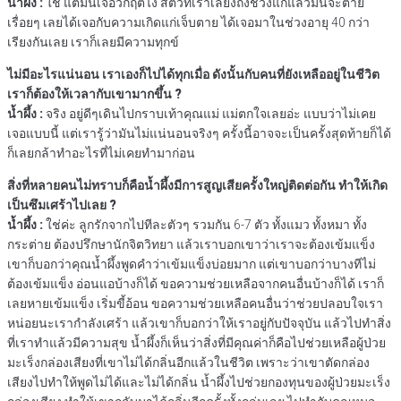
น้ำผึ้ง :
ใช่ แต่มันเจอวิกฤตไง สัตว์ที่เราเลี้ยงถึงช่วงแก่แล้วมันจะตาย
เรื่อยๆ เลยได้เจอกับความเกิดแก่เจ็บตาย ได้เจอมาในช่วงอายุ 40 กว่า
เรียงกันเลย เราก็เลยมีความทุกข์
ไม่มีอะไรแน่นอน เราเองก็ไปได้ทุกเมื่อ ดังนั้นกับคนที่ยังเหลืออยู่ในชีวิต
เราก็ต้องให้เวลากับเขามากขึ้น ?
น้ำผึ้ง :
จริง อยู่ดีๆเดินไปกราบเท้าคุณแม่ แม่ตกใจเลยอ่ะ แบบว่าไม่เคย
เจอแบบนี้ แต่เรารู้ว่ามันไม่แน่นอนจริงๆ ครั้งนี้อาจจะเป็นครั้งสุดท้ายก็ได้
ก็เลยกล้าทำอะไรที่ไม่เคยทำมาก่อน
สิ่งที่หลายคนไม่ทราบก็คือน้ำผึ้งมีการสูญเสียครั้งใหญ่ติดต่อกัน ทำให้เกิด
เป็นซึมเศร้าไปเลย ?
น้ำผึ้ง :
ใช่ค่ะ ลูกรักจากไปทีละตัวๆ รวมกัน 6-7 ตัว ทั้งแมว ทั้งหมา ทั้ง
กระต่าย ต้องปรึกษานักจิตวิทยา แล้วเราบอกเขาว่าเราจะต้องเข้มแข็ง
เขาก็บอกว่าคุณน้ำผึ้งพูดคำว่าเข้มแข็งบ่อยมาก แต่เขาบอกว่าบางทีไม่
ต้องเข้มแข็ง อ่อนแอบ้างก็ได้ ขอความช่วยเหลือจากคนอื่นบ้างก็ได้ เราก็
เลยหายเข้มแข็ง เริ่มขี้อ้อน ขอความช่วยเหลือคนอื่นว่าช่วยปลอบใจเรา
หน่อยนะเรากำลังเศร้า แล้วเขาก็บอกว่าให้เราอยู่กับปัจจุบัน แล้วไปทำสิ่ง
ที่เราทำแล้วมีความสุข น้ำผึ้งก็เห็นว่าสิ่งที่มีคุณค่าก็คือไปช่วยเหลือผู้ป่วย
มะเร็งกล่องเสียงที่เขาไม่ได้กลิ่นอีกแล้วในชีวิต เพราะว่าเขาตัดกล่อง
เสียงไปทำให้พูดไม่ได้และไม่ได้กลิ่น น้ำผึ้งไปช่วยกองทุนของผู้ป่วยมะเร็ง