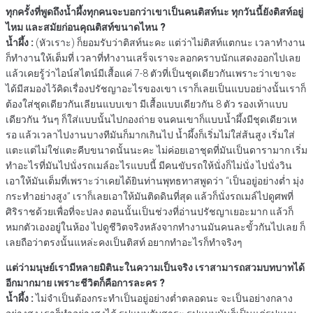
ทุกครั้งที่พูดถึงน้ำผึ้งทุกคนจะบอกว่าเขาเป็นคนติสท์นะ ทุกวันนี้ยังติสท์อยู่
ไหม และสมัยก่อนคุณติสท์ขนาดไหน ?
น้ำผึ้ง :
(หัวเราะ) ก็ยอมรับว่าติสท์นะคะ แต่ว่าไม่ติสท์แตกนะ เวลาทำงาน
ก็ทำงานให้เต็มที่ เวลาที่ทำงานเสร็จเราจะลอกคราบนักแสดงออกไปเลย
แล้วเคยรู้ว่าไอน์สไตน์มีเสื้อแค่ 7-8 ตัวที่เป็นชุดเดียวกันเพราะว่าเขาจะ
ได้มีสมองไว้คิดเรื่องปรัชญาอะไรของเขา เราก็เลยเป็นแบบอย่างนั้นเราก็
ต้องใส่ชุดเดียวกันเลียนแบบเขา มีเสื้อแบบเดียวกัน 8 ตัว รองเท้าแบบ
เดียวกัน วันๆ ก็ใส่แบบนั้นไปกองถ่าย จนคนเขาก็แบบน้ำผึ้งมีชุดเดียวเห
รอ แล้วเวลาไปงานบางทีมันก็มากเกินไป น้ำผึ้งก็เริ่มไม่ใส่ส้นสูง เริ่มใส่
แตะแต่ไม่ใช่แตะคีบขนาดนั้นนะคะ ไม่ค่อยเอาชุดที่มันเป็นดารามาก เริ่ม
ทำอะไรที่มันไปนั่งรถเมล์อะไรแบบนี้ มีคนขับรถให้นั่งก็ไม่นั่ง ไปนั่งวิน
เอาให้มันเต็มที่เพราะว่าเคยได้ยินท่านพุทธทาสพูดว่า “เป็นอยู่อย่างต่ำ มุ่ง
กระทําอย่างสูง” เราก็เลยเอาให้มันติดดินที่สุด แล้วก็นั่งรถเมล์ไปดูศพที่
ศิริราชด้วยเพื่อที่จะปลง ตอนนั้นเป็นช่วงที่อ่านปรัชญาเยอะมาก แล้วก็
หมกตัวเองอยู่ในห้อง ไปดูชีวิตจริงหลังจากทำงานมันคนละขั้วกันไปเลย ก็
เลยถือว่าตรงนั้นแหล่ะคงเป็นติสท์ อยากทำอะไรก็ทำจริงๆ
แต่ว่ามนุษย์เรามีหลายมิตินะในความเป็นจริง เราสามารถสวมบทบาทได้
อีกมากมาย เพราะชีวิตก็คือการละคร ?
น้ำผึ้ง :
ไม่จำเป็นต้องกระทำเป็นอยู่อย่างต่ำตลอดนะ จะเป็นอย่างกลาง