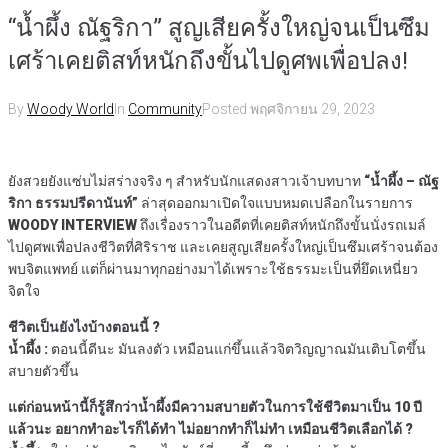
“น้ำผึ้ง ณัฐริกา” สูญเสียครั้งใหญ่จนเป็นซึม
เศร้าเคยติสท์หนักถึงขั้นไปดูศพเพื่อปลง!
By
Woody World
In
Community
Posted
พฤศจิกายน 29, 2023
ยังสวยยังแซ่บไม่สร่างจริง ๆ สำหรับนักแสดงสาวเจ้าบทบาท
“น้ำผึ้ง – ณัฐ
ริกา ธรรมปรีดานันท์”
ล่าสุดออกมาเปิดใจแบบหมดเปลือกในรายการ
WOODY INTERVIEW
ถึงเรื่องราวในอดีตที่เคยติสท์หนักถึงขั้นนั่งรถเมล์
ไปดูศพเพื่อปลงชีวิตที่ศิริราช และเคยสูญเสียครั้งใหญ่เป็นซึมเศร้าจนต้อง
พบจิตแพทย์ แต่ก็ผ่านมาทุกอย่างมาได้เพราะใช้ธรรมะเป็นที่ยึดเหนี่ยว
จิตใจ
ชีวิตเป็นยังไงบ้างตอนนี้ ?
น้ำผึ้ง :
ตอนนี้ดีนะ มันลงตัว เหมือนแก่ขึ้นแล้วจิตวิญญาณมันเติบโตขึ้น
สบายตัวขึ้น
แต่ก่อนหน้านี้ก็รู้สึกว่าน้ำผึ้งมีความสบายตัวในการใช้ชีวิตมาเป็น 10 ปี
แล้วนะ อยากทำอะไรก็ได้ทำ ไม่อยากทำก็ไม่ทำ เหมือนชีวิตเลือกได้ ?