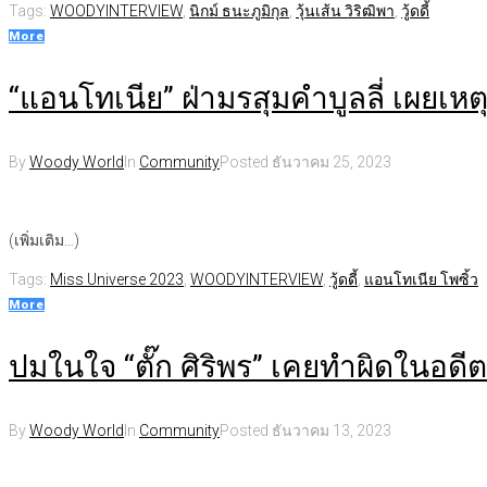
Tags:
WOODYINTERVIEW
,
นิกม์ ธนะภูมิกุล
,
วุ้นเส้น วิริฒิพา
,
วู้ดดี้
More
“แอนโทเนีย” ฝ่ามรสุมคำบูลลี่ เผยเห
By
Woody World
In
Community
Posted
ธันวาคม 25, 2023
(เพิ่มเติม…)
Tags:
Miss Universe 2023
,
WOODYINTERVIEW
,
วู้ดดี้
,
แอนโทเนีย โพซิ้ว
More
ปมในใจ “ตั๊ก ศิริพร” เคยทำผิดในอดี
By
Woody World
In
Community
Posted
ธันวาคม 13, 2023