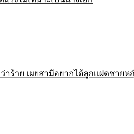
งว่าร้าย เผยสามีอยากได้ลูกแฝดชายหญ