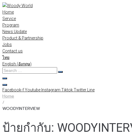
Skip
to
Home
content
Service
Program
News Update
Product & Partnership
Jobs
Contact us
ไทย
English
(
อังกฤษ
)
Search
…
Facebook-f
Youtube
Instagram
Tiktok
Twitter
Line
Home
/
WOODYINTERVIEW
ป้ายกำกับ:
WOODYINTER