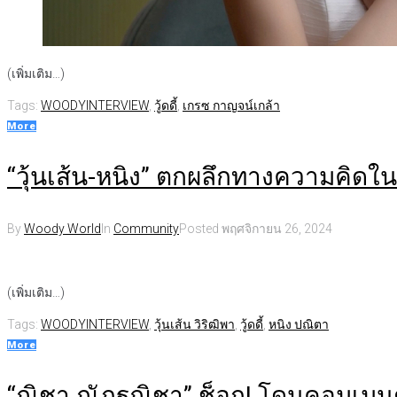
(เพิ่มเติม…)
Tags:
WOODYINTERVIEW
,
วู้ดดี้
,
เกรซ กาญจน์เกล้า
More
“วุ้นเส้น-หนิง” ตกผลึกทางความคิดในวันท
By
Woody World
In
Community
Posted
พฤศจิกายน 26, 2024
(เพิ่มเติม…)
Tags:
WOODYINTERVIEW
,
วุ้นเส้น วิริฒิพา
,
วู้ดดี้
,
หนิง ปณิตา
More
“ณิชา ณัฏฐณิชา” ช็อก! โดนคอมเมน