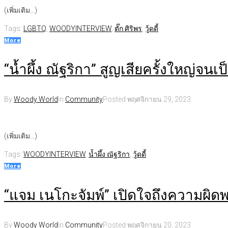
(เพิ่มเติม…)
Tags:
LGBTQ
,
WOODYINTERVIEW
,
ตั๊ก ศิริพร
,
วู้ดดี้
More
“น้ำผึ้ง ณัฐริกา” สูญเสียครั้งใหญ่จนเ
By
Woody World
In
Community
Posted
พฤศจิกายน 29, 2023
(เพิ่มเติม…)
Tags:
WOODYINTERVIEW
,
น้ำผึ้ง ณัฐริกา
,
วู้ดดี้
More
“แจม เนโกะจัมพ์” เปิดใจถึงความผิดพ
By
Woody World
In
Community
Posted
พฤศจิกายน 20, 2023