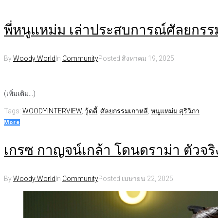
พี่หนูแหม่ม เล่าประสบการณ์ศัลยกรรมท
By
Woody World
In
Community
Posted
สิงหาคม 19, 2025
(เพิ่มเติม…)
Tags:
WOODYINTERVIEW
,
วู้ดดี้
,
ศัลยกรรมเกาหลี
,
หนูแหม่ม สุริวิภา
More
เกรซ กาญจน์เกล้า โดนดราม่า ตัวจริง
By
Woody World
In
Community
Posted
เมษายน 22, 2025