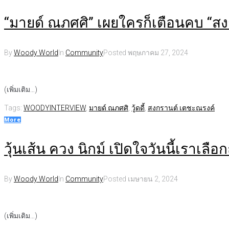
“มายด์ ณภศศิ” เผยใครก็เตือนคบ “ส
By
Woody World
In
Community
Posted
พฤษภาคม 27, 2024
(เพิ่มเติม…)
Tags:
WOODYINTERVIEW
,
มายด์ ณภศศิ
,
วู้ดดี้
,
สงกรานต์ เตชะณรงค์
More
วุ้นเส้น ควง นิกม์ เปิดใจวันนี้เราเล
By
Woody World
In
Community
Posted
เมษายน 2, 2024
(เพิ่มเติม…)