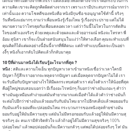
เด็กเม้าท์ก็ไม่ต่างจากพวกเรา แต่สิ่งเดียวที่เด็กต่างจากเราคือกระบวนการ
ความคิด เขาจะคิดถูกคิดผิดต่างจากเรา เพราะเรามีประสบการณ์มากกว่า
เท่านั้นเอง ความโชคดีของหนิงคือ หนิงมีกุนซือ ขอนุญาตใช้คำนี้ จริงๆ
วันที่หนิงแย่มากๆ ถามว่าเพื่อนหนิงรู้เรื่องไหม รู้เรื่องประปราย แต่ไม่ได้
หมายความว่าโทรคุยกับเพื่อนตลอดเวลา แต่ว่าวันนี้ไม่ไหวในการตัดสิน
ใจของตัวเองจริงๆ ด้วยเหตุและด้วยผลและด้วยอารมณ์ หนิงจะโทรหา พี่
อ้อม สุนิสา เขาก็จะเป็นฝ่ายสนับสนุนในแง่ว่าให้ทางเลือก คุณจะทำแบบที่
คุณคิดก็ได้แต่ผลอย่างนี้อันนี้จากที่พี่คิดนะ แต่ถ้าทำแบบนี้ผลจะเป็นอย่า
งงี้ๆ หนิงก็เอากลับไปคิดแล้วก็กลับมาคุย
10 ปีที่ผ่านมาหนิงได้เรียนรู้อะไรมากที่สุด ?
หนิง :
สติและความใจเย็น ทุกปัญหาเวลาเข้ามาหนิงเชื่อว่าเวลาใครมี
ปัญหา ก็รู้สึกเราอยากจะหลุดจากปัญหา แต่เมื่อหลุดจากปัญหาไม่ได้ เรา
จะรับมือกับปัญหาอย่างไรให้มีผลกระทบต่อตัวเรา ต่อใจตัวเราให้น้อยที่สุด
คือผู้ใหญ่ชอบสอนบอกว่า มีเรื่องอะไรหนักๆ ก็บอกว่าช่างมันเถอะๆ คำว่า
ช่างมันดูเหมือนทำง่ายแต่มันทำยากมากแต่เมื่อทำได้แล้วคำว่าช่างมันก็
จะต่อไปอีกว่าช่างมันแล้วยอมรับกับมันไหม ยากไปอีกสเต็ปแล้วพอยอมรับ
กับมันเสร็จ ยอมที่จะปล่อยมันไหม กระบวนการของหนิงสุดท้ายช่างมัน
ยอมรับอยู่ให้มันมีความสุข แต่มันไม่มีหรอกยอมรับแล้วอยู่ให้มันมีความสุ
ขจริงๆ อ่ะ คนเรามีหัวจิตหัวใจ แล้วถ้าอยู่ได้ไม่มีความสุขจริงๆ 100%
ปล่อยไหม? แล้วพอปล่อยมันก็จะมีความกลัวๆ แต่พอได้ปล่อยจริงๆ โห! มัน