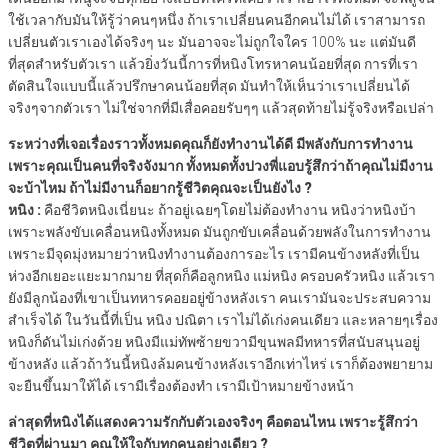
ใช้เวลากับมันให้รู้ว่าคนๆหนึ่ง ถ้าเราเปลี่ยนคนอีกคนไม่ได้ เราสามารถ
เปลี่ยนตัวเราเองได้จริงๆ นะ มันอาจจะไม่ถูกใจใคร 100% นะ แต่มันดี
ที่สุดสำหรับตัวเรา แล้วยิ่งวันนี้การที่หนิงโทรหาคนน้อยที่สุด การที่เรา
ตัดสินใจแบบนี้แล้วปรึกษาคนน้อยที่สุด มันทำให้เห็นว่าเราเปลี่ยนได้
จริงๆจากตัวเรา ไม่ใช่จากที่มีเสื่อคอยรับๆๆ แล้วสุดท้ายไม่รู้จริงหรือเปล่า
ระหว่างที่เจอเรื่องราวทั้งหมดคุณก็ยังทำงานได้ดี มีพลังกับการทำงาน
เพราะคุณเป็นคนที่จริงจังมาก ทั้งหมดทั้งปวงพี่แอบรู้สึกว่าถ้าคุณไม่มีงาน
จะบ้าไหม ถ้าไม่มีงานก็อยากรู้ชีวิตคุณจะเป็นยังไง ?
หนิง :
คือชีวิตหนิงเนี่ยนะ ถ้าอยู่เฉยๆโดยไม่ต้องทำงาน หนิงว่าหนิงบ้า
เพราะพลังขับเคลื่อนหนิงทั้งหมด มันถูกขับเคลื่อนด้วยพลังในการทำงาน
เพราะมีจุดมุ่งหมายว่าหนิงทำงานต้องการอะไร เรามีคนข้างหลังที่เป็น
ห่วงอีกเยอะแยะมากมาย ที่สุดก็คือลูกหนิง แม่หนิง ครอบครัวหนิง แล้วเรา
ยังมีลูกน้องที่เขาเป็นทหารคอยอยู่ข้างหลังเรา คนเรามันจะประสบความ
สำเร็จได้ ในวันนี้ที่เป็น หนิง ปณิตา เราไม่ได้เก่งคนเดียว และหลายๆเรื่อง
หนิงก็ดันไม่เก่งด้วย หนิงมีแม่ทัพซ้ายขวามีขุนพลมีทหารที่สนับสนุนอยู่
ข้างหลัง แล้วถ้าวันนี้หนิงล้มคนข้างหลังเราอีกเท่าไหร่ เราก็ต้องพยายาม
จะยืนขึ้นมาให้ได้ เรามีเรื่องต้องทำ เรามีเป้าหมายข้างหน้า
ล่าสุดที่หนิงได้แสดงความรักกับตัวเองจริงๆ คือตอนไหน เพราะรู้สึกว่า
ชีวิตที่ผ่านมา คุณให้ใจกับทุกคนอย่างเดียว ?