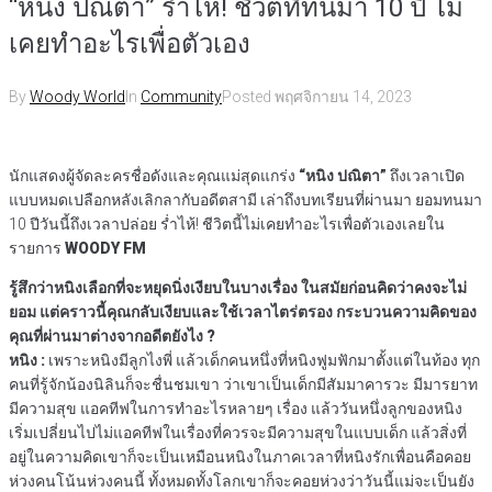
“หนิง ปณิตา” ร่ำไห้! ชีวิตที่ทนมา 10 ปี ไม่
เคยทำอะไรเพื่อตัวเอง
By
Woody World
In
Community
Posted
พฤศจิกายน 14, 2023
นักแสดงผู้จัดละครชื่อดังและคุณแม่สุดแกร่ง
“หนิง ปณิตา”
ถึงเวลาเปิด
แบบหมดเปลือกหลังเลิกลากับอดีตสามี เล่าถึงบทเรียนที่ผ่านมา ยอมทนมา
10 ปีวันนี้ถึงเวลาปล่อย ร่ำไห้! ชีวิตนี้ไม่เคยทำอะไรเพื่อตัวเองเลยใน
รายการ
WOODY FM
รู้สึกว่าหนิงเลือกที่จะหยุดนิ่งเงียบในบางเรื่อง ในสมัยก่อนคิดว่าคงจะไม่
ยอม แต่คราวนี้คุณกลับเงียบและใช้เวลาไตร่ตรอง กระบวนความคิดของ
คุณที่ผ่านมาต่างจากอดีตยังไง ?
หนิง :
เพราะหนิงมีลูกไงพี่ แล้วเด็กคนหนึ่งที่หนิงฟูมฟักมาตั้งแต่ในท้อง ทุก
คนที่รู้จักน้องนิลินก็จะชื่นชมเขา ว่าเขาเป็นเด็กมีสัมมาคารวะ มีมารยาท
มีความสุข แอคทีฟในการทำอะไรหลายๆ เรื่อง แล้ววันหนึ่งลูกของหนิง
เริ่มเปลี่ยนไปไม่แอคทีฟในเรื่องที่ควรจะมีความสุขในแบบเด็ก แล้วสิ่งที่
อยู่ในความคิดเขาก็จะเป็นเหมือนหนิงในภาคเวลาที่หนิงรักเพื่อนคือคอย
ห่วงคนโน้นห่วงคนนี้ ทั้งหมดทั้งโลกเขาก็จะคอยห่วงว่าวันนี้แม่จะเป็นยัง