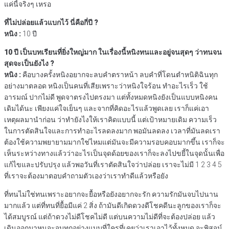
แค่นี้จริงๆ เหรอ
ที่ไม่ปล่อยแล้วแบกไว้ นี่คือกี่ปี ?
หนิง :
10 ปี
10 ปี เป็นบทเรียนที่ยิ่งใหญ่มาก ในเรื่องนี้หนิงทนและอยู่จนสุดๆ ว่าทนจน
สุดจะเป็นยังไง ?
หนิง :
คือบางครั้งหนิงอยากจะลบคำตราหน้า ลบคำที่โดนตำหนิติฉินทุก
อย่างมาตลอด หนิงเป็นคนที่เสียเพราะว่าหนิงใจร้อน ทำอะไรเร็ว ใช้
อารมณ์ ปากไม่ดี พูดจาตรงไปตรงมา แต่ทั้งหมดหนิงยังเป็นแบบหนิงคน
เดิมได้นะ เพียงแค่ใจเย็นๆ และจากที่คิดอะไรแล้วพูดเลย เราก็แค่เอา
เหตุผลมานำก่อน ว่าทำยังไงให้เราคิดแบบนี้ แต่เป้าหมายเดิม ความเร็ว
ในการตัดสินใจและการทำอะไรลดลงมาก พอมันลดลง เวลาที่มันลดเรา
ต้องใช้ความพยายามมากใช่ไหมแต่มันจะมีความรอบคอบมากขึ้น เราก็จะ
เห็นระหว่างทางแล้วว่าอะไรเป็นจุดด้อยของเราก็จะลงไปขยี้ในจุดนั้นเพื่อ
แก้ไขและปรับปรุง แล้วพอวันที่เราตัดสินใจว่าปล่อย เราจะไม่มี 1 2 3 4 5
ที่เราจะต้องมาตอบคำถามตัวเองว่าเราทำดีแล้วหรือยัง
ที่ทนไม่ใช่ทนเพราะอยากจะยื้อหรือยังอยากจะรัก ความรักมันจบไปนาน
มากแล้ว แต่ที่ทนที่ยื้อมีแค่ 2 สิ่ง ถ้ามันดีเกิดดวงดีโชคดีนะลูกของเราก็จะ
ได้สมบูรณ์ แต่ถ้าดวงไม่ดีโชคไม่ดี แต่บนความไม่ดีที่จะต้องปล่อย แล้ว
เดินออกมาหนูจะจบทุกอย่างแบบที่ใครที่เคยว่าเราเอาไว้ทั้งหมด จะพิสูจน์