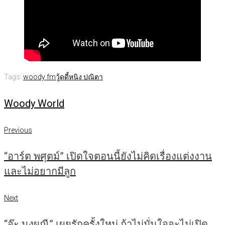
Tags:
woody fm
วู้ดดี้
หนิง ปณิตา
Woody World
แนะแนว
Previous
Previous
เรื่อง
“อาร์ต พศุตม์” เปิดใจตอนนี้ยังไม่คิดเรื่องแต่งงาน
และไม่อยากมีลูก
Next
Next
“จ๊ะ นงผณี” เผยรักครั้งใหม่ ถ้าไม่มั่นใจจะไม่เปิด