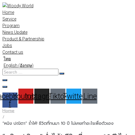
Skip
to
Home
content
Service
Program
News Update
Product & Partnership
Jobs
Contact us
ไทย
English
(
อังกฤษ
)
Search
…
acebook-
Youtube
Instagram
Tiktok
Twitter
Line
f
Home
/
“หนิง ปณิตา” ร่ำไห้! ชีวิตที่ทนมา 10 ปี ไม่เคยทำอะไรเพื่อตัวเอง