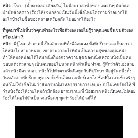
หนิง :
โหว… (น้ำตาคลอ เสียงสั่น) ไม่มีอ่ะ เวลาซื้อของ แต่จริงๆมันก็แค่
บำบัดชั่วคราว (ร้องไห้) จนกลายเป็นวันนี้เชื่อไหมใครถามว่าอยากได้
อะไรบ้างไปซื้อของคลายเครียดกัน ไม่อยากได้อะไร
ที่พูดมาพี่ไม่เห็นว่าคุณทำอะไรเพื่อตัวเอง เลยไม่รู้ว่าคุณเคยชื่นชมตัวเอง
หรือเปล่า ?
หนิง :
พี่รู้ไหม คำถามนี้เป็นคำถามที่ทั้งพี่อ้อมเอง ทั้งที่ปรึกษาเอง ก็บอกว่า
ให้หนิงไปหามาหน่อย เขาถามว่าอะไรที่มันเป็นความสุขของคุณหนิง
ทำให้หมอหน่อยได้ไหม หนิงก็บอกว่าความสุขของหนิงเหรอ หนิงเป็นคน
ชอบแต่งตัวสวยๆ เป็นคนชอบไปนวดหน้าทำเล็บ ทำผม รู้สึกว่าตัวเองสวย
แล้วหนิงมีความสุข หนิงก็ไปทำตามที่หนิงพูดกับที่ปรึกษา มีอยู่วันหนึ่งทั้ง
วันหลังจากที่ปรึกษาพูด เราก็เข้าเอ็มควอเทียร์เลย ไปช้อปปิ้ง เอาเข้าจริงๆ
มันก็ไม่ใช่ เชื่อไหมว่าสัมภาษณ์มาหลายรายการเลยนะ ยังไม่เคยร้องไห้ พี่
ว่าหนิงร้องไห้ง่ายไหมถ้ามีกล้อง ยากมากนะพี่ น้อยมาก หนิงเป็นคนไม่ค่อย
ร้องไห้โดยไม่จำเป็น จนเพื่อนๆ พูดว่าร้องไห้บ้างก็ได้