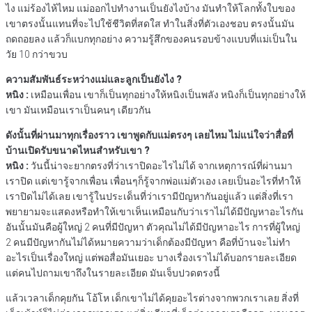
ไง แม่ร้องไห้ไหม แม่ออกไปทำงานเป็นยังไงบ้าง มันทำให้โลกทั้งใบของ
เขาตรงนั้นแทนที่จะไปใช้ชีวิตที่สดใส ทำในสิ่งที่ตัวเองชอบ ตรงนั้นมัน
ถดถอยลง แล้วก็แบกทุกอย่าง ความรู้สึกของคนรอบข้างแบบที่แม่เป็นใน
วัย 10 กว่าขวบ
ความสัมพันธ์ระหว่างแม่และลูกเป็นยังไง ?
หนิง :
เหมือนเพื่อน เขาก็เป็นทุกอย่างให้หนิงเป็นพลัง หนิงก็เป็นทุกอย่างให้
เขา มันเหมือนเราเป็นคนๆ เดียวกัน
ดังนั้นที่ผ่านมาทุกเรื่องราว เขาพูดกับแม่ตรงๆ เลยไหม ไม่แน่ใจว่าสื่อที่
บ้านเปิดรับขนาดไหนสำหรับเขา ?
หนิง :
วันนี้น่าจะยากตรงที่ว่าเราปิดอะไรไม่ได้ จากเหตุการณ์ที่ผ่านมา
เราปิด แต่เขารู้จากเพื่อน เพื่อนๆก็รู้จากพ่อแม่ตัวเอง เลยเป็นอะไรที่ทำให้
เราปิดไม่ได้เลย เขารู้ในประเด็นที่ว่าเรามีปัญหากันอยู่แล้ว แต่สิ่งที่เรา
พยายามจะแสดงหรือทำให้เขาเห็นเหมือนกับว่าเราไม่ได้มีปัญหาอะไรกัน
อันนั้นมันคือผู้ใหญ่ 2 คนที่มีปัญหา ตัวคุณไม่ได้มีปัญหาอะไร การที่ผู้ใหญ่
2 คนมีปัญหากันไม่ได้หมายความว่าเด็กต้องมีปัญหา คือที่บ้านจะไม่ทำ
อะไรเป็นเรื่องใหญ่ แต่พอสื่อมันเยอะ บางเรื่องเราไม่ได้บอกรายละเอียด
แต่คนไปถามเขาถึงในรายละเอียด มันเจ็บปวดตรงนี้
แล้วเวลาเด็กคุยกัน โอ้โห เด็กเขาไม่ได้คุยอะไรต่างจากพวกเราเลย สิ่งที่