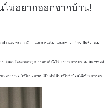
ย์จนไม่อยากออกจากบ้าน!
อกปากแดง พระเอกตัว อ. และการแต่งงานกลบข่าวเกย์ จนเป็นที่มาของ
าย เป็นคนโลกส่วนตัวสูงมาก และตั้งใจไว้เลยว่าวงการบันเทิงเป็นอาชีพที่
 คือแม่พยายามจะให้ไปประกวด ให้ไปทำโน้นให้ไปทำนี่จนได้เข้าวงการมา