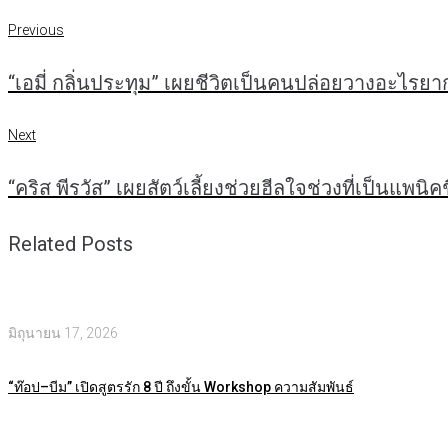
Previous
แนะแนว
Previous
“เอมี่ กลิ่นประทุม” เผยชีวิตเป็นคนปล่อยวางอะไร
เรื่อง
Next
Next
“คริส พีรวัส” เผยสัตว์เลี้ยงช่วยฮีลใจช่วงที่เป็นแพนิคชี
Related Posts
มิถุนายน 17, 2026
“ท๊อป–บีม” เปิดสูตรรัก 8 ปี ถึงขั้น Workshop ความสัมพันธ์