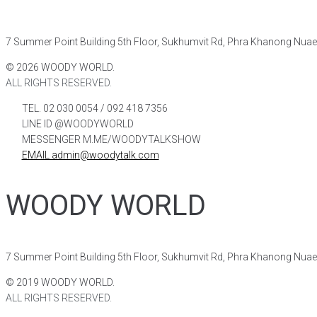
7 Summer Point Building 5th Floor, Sukhumvit Rd, Phra Khanong Nua
©
2026
WOODY WORLD.
ALL RIGHTS RESERVED.
TEL. 02 030 0054 / 092 418 7356
LINE ID @WOODYWORLD
MESSENGER M.ME/WOODYTALKSHOW
EMAIL admin@woodytalk.com
WOODY WORLD
7 Summer Point Building 5th Floor, Sukhumvit Rd, Phra Khanong Nua
©
2019
WOODY WORLD.
ALL RIGHTS RESERVED.