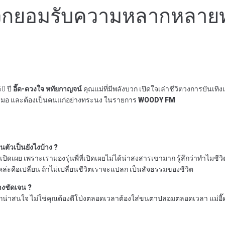
ังบวกยอมรับความหลากหลาย
0 ปี
อี๊ด-ดวงใจ หทัยกาญจน์
คุณแม่ที่มีพลังบวก เปิดใจเล่าชีวิตวงการบัน
เสมอ และต้องเป็นคนแก่อย่างทระนง ในรายการ
WOODY FM
นตัวเป็นยังไงบ้าง ?
ปิดเผย เพราะเรามองรุ่นพี่ที่เปิดเผยไม่ได้น่าสงสารเขามาก รู้สึกว่าทำไมชีวิ
หล่ะคือเปลี่ยน ถ้าไม่เปลี่ยนชีวิตเราจะแปลก เป็นสัจธรรมของชีวิต
างชัดเจน ?
อีกน่าสนใจ ไม่ใช่คุณต้องตีโป่งตลอดเวลาต้องใส่ขนตาปลอมตลอดเวลา แม่อี๊