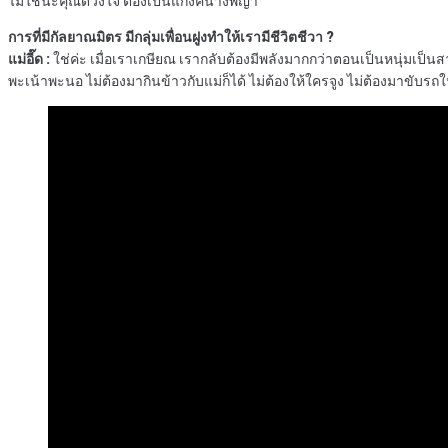
ไม่ใช่นะคุณดวงใจ ต้องเป็นแก๊งค์นางพญา
การที่มีกัลยาณมิตร มีกลุ่มเพื่อนฝูงทำให้เรามีชีวิตชีวา ?
แม่อี๊ด :
ใช่ค่ะ เมื่อเราเกษียณ เรากลับต้องมีพลังมากกว่าตอนเป็นหนุ่มเป็น
พะเน้าพะนอ ไม่ต้องมากินข้าวกับแม่ก็ได้ ไม่ต้องให้ใครจูง ไม่ต้องมาขับรถให้แม