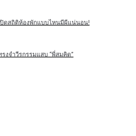
เปิดสถิติห้องพักแบบไหนมีผีแน่นอน!
มทรงจำวีรกรรมแสบ “พี่สมคิด”