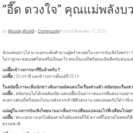
“อี๊ด ดวงใจ” คุณแม่พล
By
Woody World
In
Community
Posted
สิงหาคม 17, 2023
นักแสดงอาวุโส นางเอกระดับตำนานผู้คร่ำหวอดในวงการบันเทิงไทยกว่า 5
ไม่ว่าลูกจะชอบเพศไหนหรือเป็นอะไร คนเป็นแม่ก็พร้อมจะยินดีสนับสนุน
แม่อี๊ดเข้าวงการมากี่ปีแล้วครับ ?
แม่อี๊ด :
50 กว่าปี แม่เข้าวงการตั้งแต่ปี 2514
ในสมัยนี้เราจะเห็นนักข่าวสัมภาษณ์คนสนใจเรื่องส่วนตัว สมัยก่อนเรื่องส่ว
แม่อี๊ด :
สมัยก่อนไม่ได้เลยต้องปิด แต่แม่อี๊ดเป็นดาราคนแรกที่แต่งงานอย่างเ
จะตก แต่แม่ก็ดร็อปลงไปนะหลังจากเข้าพิธีแต่งงาน แต่แม่ยอมรับได้ว่านี่แ
แม่อยู่ในวงการบันเทิงไทยนานมาเห็นการเปลี่ยนแปลงอะไรที่เปลี่ยนไปอย่
แม่อี๊ด :
พระเอกนางเอกไม่ต้องสวยไม่ต้องหล่อก็ได้ ความที่ไม่สวยไม่หล่อก็
ธรรมชาติ