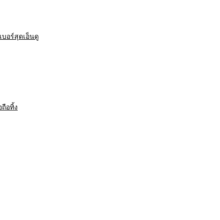
บอร์สุดเอ็นดู
ือทิ้ง