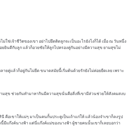
่ใช่เจ้าชีวิตของเขา อย่าไปยึดติดลูกจะเป็นอะไรยังไงก็ได้ เมื่อ ณ วันหนึ่ง
ยยินดีกับลูก แล้วก็อวยชัยให้ลูกไปครองคู่กันอย่างมีความสุข ยามสุขไม่
คู่แล้วก็อยู่กันไม่ยืด ขนาดสมัยนี้เริ่มต้นด้วยรักยังไม่ค่อยยืดเลย เพราะ
ามสุข ช่วยกันทำมาหากินมีความสุขนั่นคือสิ่งที่เขามีส่วนช่วยให้สังคมสงบ
ศสินี คือเขาให้แม่ๆ มาเป็นคนกั้นประตูเป็นเถ้าแก่ให้ แล้วน้องจ๋าเขาก็ลงรูป
ี้มีแก๊งค์นางฟ้า แต่นี่แก๊งค์แม่ของนางฟ้า ผู้ชายคนนั้นเขาก็เลยบอกว่า