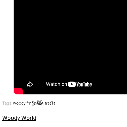
Tags:
woody fm
วู้ดดี้
อี๊ด ดวงใจ
Woody World