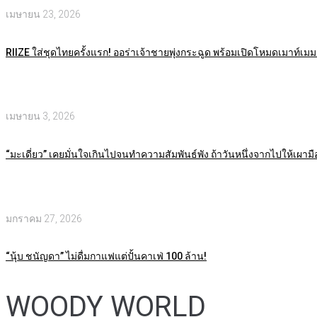
เมษายน 23, 2026
RIIZE ใส่ชุดไทยครั้งแรก! ออร่าเจ้าชายพุ่งกระฉูด พร้อมเปิดโหมดเมาท์เมมเ
เมษายน 3, 2026
“มะเดี่ยว” เคยมั่นใจเกินไปจนทำความสัมพันธ์พัง ถ้าวันหนึ่งจากไปให้เผามือถ
มกราคม 27, 2026
“นุ้บ ชนัญดา” ไม่ดื่มกาแฟแต่ปั้นคาเฟ่ 100 ล้าน!
WOODY WORLD