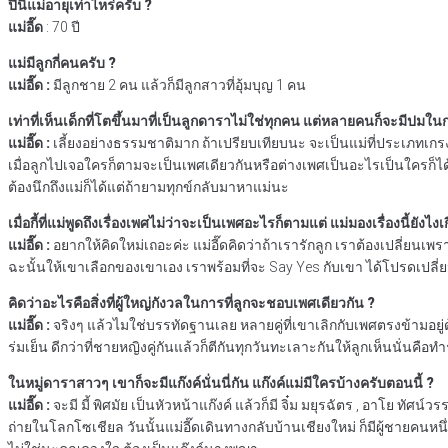
ปีนี้แม่อายุเท่าไหร่ครับ ?
แม่อี๊ด
: 70 ปี
แม่มีลูกกี่คนครับ ?
แม่อี๊ด :
มีลูกชาย 2 คน แล้วก็มีลูกสาวที่อุ้มบุญ 1 คน
เท่าที่เห็นเด็กที่โตขึ้นมาที่เป็นลูกดาราไม่ใช่ทุกคน แต่หลายคนก็จะมีปมในกา
แม่อี๊ด :
เลี้ยงอย่างธรรมชาติมาก ถ้าเปรียบเทียบนะ จะเป็นแม่ที่ประเภทเกรงใจ
เมื่อลูกไปเจอใครก็ตามจะเป็นเพศเดียวกันหรือต่างเพศเป็นอะไรเป็นใครก็ได้แ
ต้องนึกถึงแม่ก็ได้แต่ถ้ายามทุกข์กลับมาหาแม่นะ
เมื่อกี้ที่แม่พูดถึงเรื่องเพศไม่ว่าจะเป็นเพศอะไรก็ตามแต่ แม่มองเรื่องนี้ยังไ
แม่อี๊ด :
อยากให้คิดใหม่เถอะค่ะ แม่อี๊ดคิดว่าถ้าเรารักลูก เราต้องเปลี่ยนเพ
ฉะนั้นให้เขาเลือกของเขาเอง เราพร้อมที่จะ Say Yes กับเขา ได้โปรดเปลี่
คิดว่าอะไรคือสิ่งที่ผู้ใหญ่กังวลในการที่ลูกจะชอบเพศเดียวกัน ?
แม่อี๊ด :
จริงๆ แล้วไมใช่บรรทัดฐานเลย หลายคู่ที่เขาเลิกกับเพศตรงข้ามอยู่
ร่มเย็น ดีกว่าที่ชายหญิงคู่กันแล้วก็ตีกันทุกวันทะเลาะกันให้ลูกเห็นนั่นคือท
ในหมู่ดาราสาวๆ เขาก็จะมีแก๊งค์นั่นนี่กัน แก๊งค์แม่มีใครบ้างครับตอนนี้ ?
แม่อี๊ด :
จะมี มี้ พิศมัย เป็นหัวหน้าแก๊งค์ แล้วก็มี จิ๋ม มยุรฉัตร , อาโย ทัศ
ถ่ายในโลกโซเชียล วันนั้นแม่อี๊ดเดินทางกลับบ้านเชียงใหม่ ก็มีผู้ชายคนหนึ