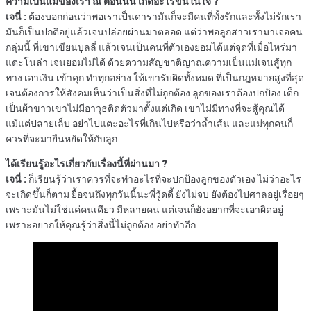
ความเป็นแม่ของเรา ณ ตอนนั้น เกิดอะไรขึ้นในใจ ?
เจนี่ :
ต้องบอกก่อนว่าพอเราเป็นดารามันก็จะมีคนที่ทั้งรักและทั้งไม่รักเรา
มันก็เป็นปกติอยู่แล้วเจนปล่อยผ่านมาตลอด แต่ว่าพอลูกสาวเรามาเจอคน
กลุ่มนี้ ที่เขาเขียนบูลลี่ แล้วเจนเป็นคนที่ตัวเองยอมได้แต่จุดที่เมื่อไหร่มา
แตะโนล่า เจนยอมไม่ได้ ด้วยความสัญชาติญาณความเป็นแม่เจนสู้ทุก
ทาง เอาเงิน เข้าคุก ทำทุกอย่าง ให้เขารับผิดทั้งหมด ที่เป็นกฎหมายสูงที่สุด
เจนต้องการให้สังคมเห็นว่าเป็นสิ่งที่ไม่ถูกต้อง ลูกของเราต้องปกป้อง เด็ก
เป็นผ้าขาวเขาไม่มีอาวุธติดตัวมาตั้งแต่เกิด เขาไม่มีทางที่จะสู้คุณได้
แม้แต่ปลายเล็บ อย่าไปแตะอะไรที่เกินไปหรือว่าล้ำเส้น และแม่ทุกคนก็
ควรที่จะมายืนหยัดให้กับลูก
ได้เรียนรู้อะไรเกี่ยวกับเรื่องนี้ที่ผ่านมา ?
เจนี่ :
ก็เรียนรู้ว่าเราควรที่จะทำอะไรที่จะปกป้องลูกของตัวเอง ไม่ว่าอะไร
จะเกิดขึ้นก็ตาม ยื้อจนถึงทุกวันนี้นะพี่วู้ดดี้ ยังไม่จบ ยังต้องไปศาลอยู่เรื่อยๆ
เพราะมันไม่ใช่แค่คนเดียว มีหลายคน แต่เจนก็ยังอยากที่จะเอาผิดอยู่
เพราะอยากให้คุณรู้ว่าสิ่งนี้ไม่ถูกต้อง อย่าทำอีก