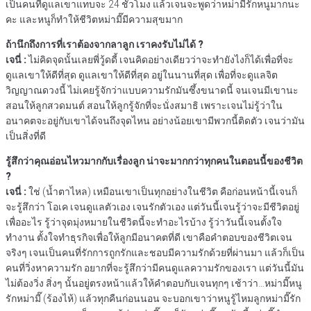
เป็นคนที่ดูแลเขาแทบจะ 24 ชั่วโมง แล้วเจนจะพูดว่าหม่ามี๊รักหนูมากนะ
คะ และหนูก็ทำให้ชีวิตหม่ามี๊มีความสุขมาก
ถ้านึกถึงการที่เราต้องจากลาลูก เราคงรับไม่ได้ ?
เจนี่ :
ไม่คิดจุดนั้นเลยพี่วู้ดดี้ เจนคิดอย่างเดียวว่าจะทำยังไงก็ได้เพื่อที่จะ
ดูแลเขาให้ดีที่สุด ดูแลเขาให้ดีที่สุด อยู่ในนานที่สุด เพื่อที่จะดูแลจิต
วิญญาณดวงนี้ ไม่เคยรู้จักว่าแบบความรักมันซึ้งขนาดนี้ จนเจนมีเขานะ
สอนให้ลูกสวดมนต์ สอนให้ลูกรู้จักที่จะนั่งสมาธิ เพราะเจนไม่รู้ว่าใน
อนาคตจะอยู่กับเขาได้จนถึงจุดไหน อย่างน้อยเขามีพวกนี้ติดตัว เจนว่ามัน
เป็นสิ่งที่ดี
รู้สึกว่าคุณอ่อนไหวมากกับเรื่องลูก น่าจะมากกว่าทุกคนในตอนนี้ของชีวิต
?
เจนี่ :
ใช่ (น้ำตาไหล) เหมือนเขาเป็นทุกอย่างในชีวิต คือก่อนหน้านี้เจนก็
จะรู้สึกว่า โอเค เจนดูแลตัวเอง เจนรักตัวเอง แต่วันนี้เจนรู้ว่าจะมีชีวิตอยู่
เพื่ออะไร รู้ว่าจุดมุ่งหมายในชีวิตนี้จะทำอะไรบ้าง รู้ว่าวันนี้เจนตั้งใจ
ทำงาน ตั้งใจทำธุรกิจเพื่อให้ลูกมีอนาคตที่ดี เขาคือคำตอบของชีวิตเจน
จริงๆ เจนเป็นคนที่รักการถูกรักและชอบมีความรักด้วยที่ผ่านมา แล้วก็เป็น
คนที่วิ่งหาความรัก อยากที่จะรู้สึกว่ามีคนดูแลความรักของเรา แต่วันนี้มัน
ไม่ต้องวิ่ง สิ่งๆ นั้นอยู่ตรงหน้าแล้วให้คำตอบกับเจนทุกๆ เช้าว่า…หม่ามี๊หนู
รักหม่ามี๊ (ร้องไห้) แล้วทุกคืนก่อนนอน จะบอกเขาว่าหนูรู้ไหมลูกหม่ามี๊รัก