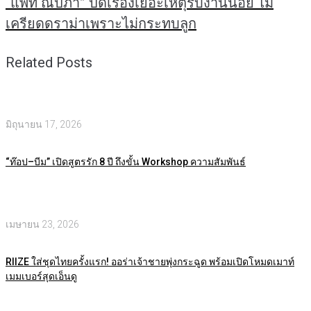
“แพท ณปภา” ปัดเรื่องเยอะเหตุรับงานน้อย ไม่
เครียดดราม่าเพราะไม่กระทบลูก
Related Posts
มิถุนายน 17, 2026
“ท๊อป–บีม” เปิดสูตรรัก 8 ปี ถึงขั้น Workshop ความสัมพันธ์
เมษายน 23, 2026
RIIZE ใส่ชุดไทยครั้งแรก! ออร่าเจ้าชายพุ่งกระฉูด พร้อมเปิดโหมดเมาท์
เมมเบอร์สุดเอ็นดู