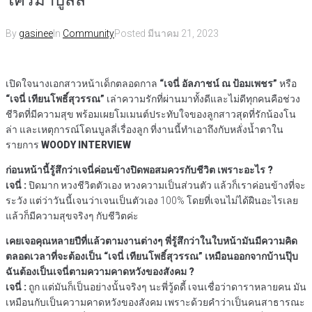
By
gasinee
In
Community
Posted
มีนาคม 21, 2023
เปิดใจนางเอกสาวหน้าเด็กตลอดกาล
“เจนี่ อัลภาชน์ ณ ป้อมเพชร”
หรือ
“เจนี่ เทียนโพธิ์สุวรรณ”
เล่าความรักที่ผ่านมาทั้งดีและไม่ดีทุกคนคือช่วง
ชีวิตที่มีความสุข พร้อมเผยโมเมนต์ประทับใจของลูกสาวสุดที่รักน้องโน
ล่า และเหตุการณ์โดนบูลลี่เรื่องลูก ที่งานนี้ทำเอาถึงกับหลั่งน้ำตาใน
รายการ
WOODY INTERVIEW
ก่อนหน้านี้รู้สึกว่าเจนี่ค่อนข้างปิดพอสมควรกับชีวิต เพราะอะไร ?
เจนี่ :
ปิดมาก หวงชีวิตตัวเอง หวงความเป็นส่วนตัว แล้วก็เราค่อนข้างที่จะ
ระวัง แต่ว่าวันนี้เจนว่าเจนเป็นตัวเอง 100% โดยที่เจนไม่ได้ฝืนอะไรเลย
แล้วก็มีความสุขจริงๆ กับชีวิตค่ะ
เคยเจอคุณหลายปีที่แล้วตามงานต่างๆ พี่รู้สึกว่าในใบหน้ามันมีความคิด
ตลอดเวลาที่จะต้องเป็น “เจนี่ เทียนโพธิ์สุวรรณ” เหมือนออกจากบ้านปุ๊บ
ฉันต้องเป็นเจนี่ตามความคาดหวังของสังคม ?
เจนี่ :
ถูก แต่มันก็เป็นอย่างนั้นจริงๆ นะพี่วู้ดดี้ เจนเชื่อว่าดาราหลายคน มัน
เหมือนกับเป็นความคาดหวังของสังคม เพราะด้วยคำว่าเป็นคนสาธารณะ