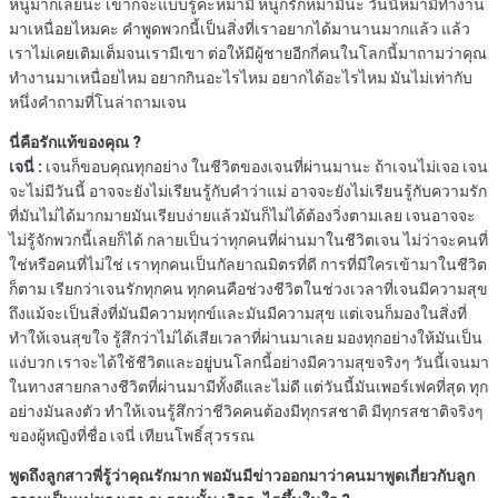
หนูมากเลยนะ เขาก็จะแบบรู้ค่ะหม่ามี๊ หนูก็รักหม่ามี๊นะ วันนี้หม่ามี๊ทำงาน
มาเหนื่อยไหมคะ คำพูดพวกนี้เป็นสิ่งที่เราอยากได้มานานมากแล้ว แล้ว
เราไม่เคยเติมเต็มจนเรามีเขา ต่อให้มีผู้ชายอีกกี่คนในโลกนี้มาถามว่าคุณ
ทำงานมาเหนื่อยไหม อยากกินอะไรไหม อยากได้อะไรไหม มันไม่เท่ากับ
หนึ่งคำถามที่โนล่าถามเจน
นี่คือรักแท้ของคุณ ?
เจนี่ :
เจนก็ขอบคุณทุกอย่าง ในชีวิตของเจนที่ผ่านมานะ ถ้าเจนไม่เจอ เจน
จะไม่มีวันนี้ อาจจะยังไม่เรียนรู้กับคำว่าแม่ อาจจะยังไม่เรียนรู้กับความรัก
ที่มันไม่ได้มากมายมันเรียบง่ายแล้วมันก็ไม่ได้ต้องวิ่งตามเลย เจนอาจจะ
ไม่รู้จักพวกนี้เลยก็ได้ กลายเป็นว่าทุกคนที่ผ่านมาในชีวิตเจน ไม่ว่าจะคนที่
ใช่หรือคนที่ไม่ใช่ เราทุกคนเป็นกัลยาณมิตรที่ดี การที่มีใครเข้ามาในชีวิต
ก็ตาม เรียกว่าเจนรักทุกคน ทุกคนคือช่วงชีวิตในช่วงเวลาที่เจนมีความสุข
ถึงแม้จะเป็นสิ่งที่มันมีความทุกข์และมันมีความสุข แต่เจนก็มองในสิ่งที่
ทำให้เจนสุขใจ รู้สึกว่าไม่ได้เสียเวลาที่ผ่านมาเลย มองทุกอย่างให้มันเป็น
แง่บวก เราจะได้ใช้ชีวิตและอยู่บนโลกนี้อย่างมีความสุขจริงๆ วันนี้เจนมา
ในทางสายกลางชีวิตที่ผ่านมามีทั้งดีและไม่ดี แต่วันนี้มันเพอร์เฟคที่สุด ทุก
อย่างมันลงตัว ทำให้เจนรู้สึกว่าชีวิคคนต้องมีทุกรสชาติ มีทุกรสชาติจริงๆ
ของผู้หญิงที่ชื่อ เจนี่ เทียนโพธิ์สุวรรณ
พูดถึงลูกสาวพี่รู้ว่าคุณรักมาก พอมันมีข่าวออกมาว่าคนมาพูดเกี่ยวกับลูก