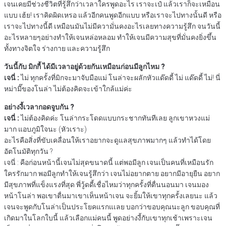
เจนเคยมีช่วงชีวิตที่รู้สึกว่าเวลาใครพูดอะไร เราจะเป๋ แล้วเราก็จะเหมือน
แบบ เฮ้ย! เราคิดผิดเหรอ แล้วอีกคนพูดอีกแบบ หรือเราจะไปทางนั้นดี หรือ
เราจะไปทางนี้ดี เหมือนมันไม่มีความั่นคงอะไรเลยทางความรู้สึก จนวันนี้
อะไรหลายๆอย่างทำให้เจนหล่อหลอม ทำให้เจนมีความสุขที่มั่นคงยิ่งขึ้น
ทั้งทางจิตใจ ร่างกาย และความรู้สึก
วันนี้กับ มิกกี้ ได้มีเวลาอยู่ด้วยกันเหมือนก่อนมีลูกไหม ?
เจนี่ :
ไม่ ทุกครั้งที่มิกจะมาจับมือแม่ โนล่าจะผลักหัวแด๊ดดี้ ไม่ แด๊ดดี้ ไม่! นี่
หม่ามี๊ของโนล่า ไม่ต้องคิดจะเข้าใกล้แม่ค่ะ
อย่างงี้เวลากอดจูบกัน ?
เจนี่ :
ไม่ต้องคิดค่ะ โนล่ากระโดดแบบกระชากทันทีเลย ลูกเขาหวงแม่
มาก แอบภูมิใจนะ (หัวเราะ)
อะไรคือสิ่งที่ขับเคลื่อนให้เราอยากจะดูแลสุขภาพมากๆ แล้วทำได้โดย
อัตโนมัติทุกวัน ?
เจนี่ : คือก่อนหน้านี้เจนไม่สุดขนาดนี้ แต่พอมีลูก เจนเป็นคนที่เหมือนรัก
ใครรักมาก พอมีลูกทำให้เจนรู้สึกว่า เจนไม่อยากตาย อยากมีอายุยืน อยาก
มีสุขภาพที่แข็งแรงที่สุด พี่วู้ดดี้เชื่อไหมว่าทุกครั้งที่ตื่นนอนมา เจนมอง
หน้าโนล่า พอเขาตื่นมาเขาเห็นหน้าเจน จะยิ้มให้เขาทุกครั้งเลยนะ แล้ว
เจนจะพูดกับโนล่าเป็นประโยคแรกแเลย บอกว่าขอบคุณนะลูก ขอบคุณที่
เกิดมาในโลกใบนี้ แล้วเลือกแม่คนนี้ พูดอย่างงี้กับเขาทุกเช้าเพราะเจน