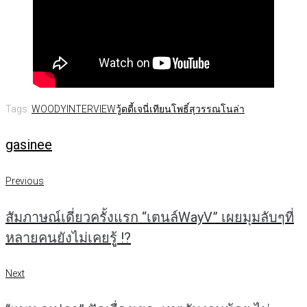
Tags:
WOODYINTERVIEW
วู้ดดี้
เจนี่เทียนโพธิ์สุวรรณ
โนล่า
gasinee
แนะแนว
Previous
Previous
เรื่อง
สัมภาษณ์เดี่ยวครั้งแรก “เตนล์WayV” เผยมุมลับๆที่
หลายคนยังไม่เคยรูู้ !?
Next
Next