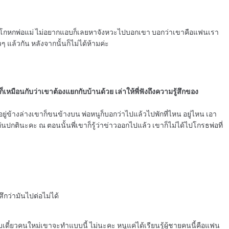
่อยากโกหกพ่อแม่ ไม่อยากแอบก็เลยหาจังหวะไปบอกเขา บอกว่าเขาคือแฟนเรา
ล้วกัน หลังจากนั้นก็ไม่ได้ห้ามค่ะ
ก็เหมือนกับว่าเขาต้องแยกกับบ้านด้วย เล่าให้พี่ฟังถึงความรู้สึกของ
อยู่ข้างล่างเขาก็ขนข้างบน พ่อหนูก็บอกว่าไปแล้วไปพักที่ไหน อยู่ไหน เอา
ปกตินะคะ ณ ตอนนั้นพี่เขาก็รู้ว่าข่าวออกไปแล้ว เขาก็ไม่ได้ไปโกรธพ่อที่
ึกว่ามันไปต่อไม่ได้
แบบเดี๋ยวคนใหม่เขาจะทำแบบนี้ ไม่นะคะ หนูแค่ได้เรียนรู้ผู้ชายคนนี้คือแฟน