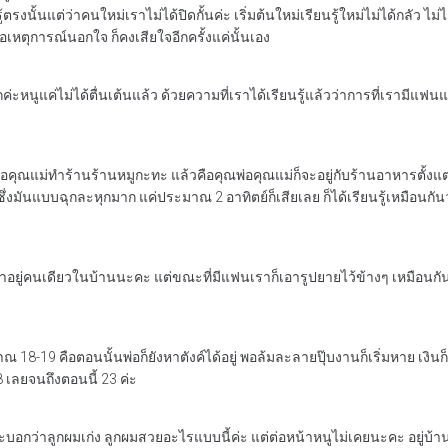
รู้ตรงนั้นแต่ว่าคนใหม่เราไม่ได้ปิดกั้นค่ะ เริ่มต้นใหม่เรียนรู้ใหม่ไม่ได้กล
าเจอเหตุการณ์นอกใจ ก็คงเสียใจอีกครั้งแค่นั้นเอง
กค่ะหนูแค่ไม่ได้ตื่นเต้นแล้ว ด้วยความที่เราได้เรียนรู้แล้วว่าการที่เรามีแ
คุณแม่ทำร้านร้านหมูกะทะ แล้วคือคุณพ่อคุณแม่ก็จะอยู่กับร้านอาหารตั้งแต่เช
่งมันแบบฉุกละหุกมาก แค่ประมาณ 2 อาทิตย์ก็เสียเลย ก็ได้เรียนรู้เหมือนกัน
ู่คนเดียวในบ้านนะคะ แต่ขณะที่มีแฟนเราก็เอารูปยายไว้ข้างๆ เหมือนกัน (น้ำ
18-19 คือตอนนั้นพ่อก็ยังหาตังค์ได้อยู่ พอล้มละลายปุ๊บงานก็เริ่มหาย เงิน
 เลยจนถึงตอนนี้ 23 ค่ะ
อกว่าลูกผมเก่ง ลูกผมสวยอะไรแบบนี้ค่ะ แต่ต่อหน้าหนูไม่เคยนะคะ อยู่บ้านก