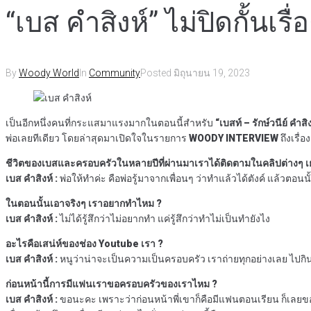
“เบส คําสิงห์” ไม่ปิดกั้นเร
By
Woody World
In
Community
Posted
มิถุนายน 19, 2023
เป็นอีกหนึ่งคนที่กระแสมาแรงมากในตอนนี้สำหรับ
“เบสท์ – รักษ์วนีย์ คำสิ
พ่อเลยทีเดียว โดยล่าสุดมาเปิดใจในรายการ
WOODY INTERVIEW
ถึงเรื่
ชีวิตของเบสและครอบครัวในหลายปีที่ผ่านมาเราได้ติดตามในคลิปต่างๆ เยอะ
เบส คําสิงห์ :
พ่อให้ทำค่ะ คือพ่อรู้มาจากเพื่อนๆ ว่าทำแล้วได้ตังค์ แล้วตอน
ในตอนนั้นเอาจริงๆ เราอยากทำไหม ?
เบส คําสิงห์ :
ไม่ได้รู้สึกว่าไม่อยากทำ แค่รู้สึกว่าทำไม่เป็นทำยังไง
อะไรคือเสน่ห์ของช่อง Youtube เรา ?
เบส คําสิงห์ :
หนูว่าน่าจะเป็นความเป็นครอบครัว เราถ่ายทุกอย่างเลย ไปกิน
ก่อนหน้านี้การมีแฟนเราขอครอบครัวของเราไหม ?
เบส คําสิงห์ :
ขอนะคะ เพราะว่าก่อนหน้าพี่เขาก็คือมีแฟนตอนเรียน ก็เลยขอค