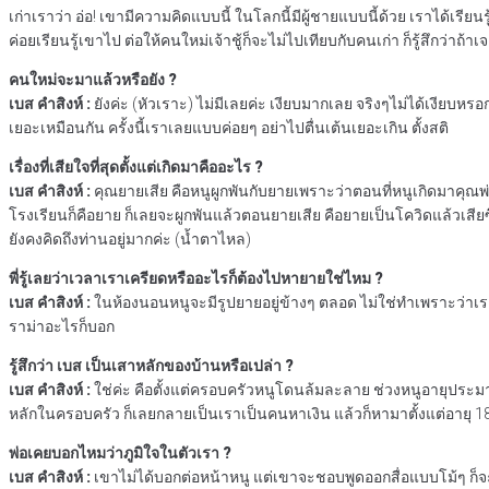
เก่าเราว่า อ่อ! เขามีความคิดแบบนี้ ในโลกนี้มีผู้ชายแบบนี้ด้วย เราได้เรียน
ค่อยเรียนรู้เขาไป ต่อให้คนใหม่เจ้าชู้ก็จะไม่ไปเทียบกับคนเก่า ก็รู้สึกว่าถ้
คนใหม่จะมาแล้วหรือยัง ?
เบส คําสิงห์ :
ยังค่ะ (หัวเราะ) ไม่มีเลยค่ะ เงียบมากเลย จริงๆไม่ได้เงียบหรอ
เยอะเหมือนกัน ครั้งนี้เราเลยแบบค่อยๆ อย่าไปตื่นเต้นเยอะเกิน ตั้งสติ
เรื่องที่เสียใจที่สุดตั้งแต่เกิดมาคืออะไร ?
เบส คําสิงห์ :
คุณยายเสีย คือหนูผูกพันกับยายเพราะว่าตอนที่หนูเกิดมาคุณพ่อ
โรงเรียนก็คือยาย ก็เลยจะผูกพันแล้วตอนยายเสีย คือยายเป็นโควิดแล้วเสียซึ
ยังคงคิดถึงท่านอยู่มากค่ะ (น้ำตาไหล)
พี่รู้เลยว่าเวลาเราเครียดหรืออะไรก็ต้องไปหายายใช่ไหม ?
เบส คําสิงห์ :
ในห้องนอนหนูจะมีรูปยายอยู่ข้างๆ ตลอด ไม่ใช่ทำเพราะว่าเราอย
ราม่าอะไรก็บอก
รู้สึกว่า เบส เป็นเสาหลักของบ้านหรือเปล่า ?
เบส คําสิงห์ :
ใช่ค่ะ คือตั้งแต่ครอบครัวหนูโดนล้มละลาย ช่วงหนูอายุประมาณ 
หลักในครอบครัว ก็เลยกลายเป็นเราเป็นคนหาเงิน แล้วก็หามาตั้งแต่อายุ 18
พ่อเคยบอกไหมว่าภูมิใจในตัวเรา ?
เบส คําสิงห์ :
เขาไม่ได้บอกต่อหน้าหนู แต่เขาจะชอบพูดออกสื่อแบบโม้ๆ ก็จะบ