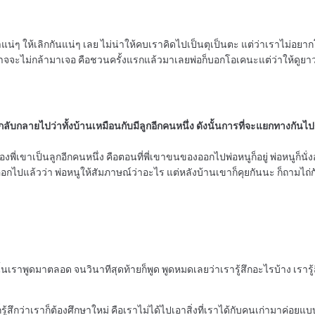
าแน่ๆ ให้เลิกกันแน่ๆ เลย ไม่น่าให้คบเราคิดไปเป็นตุเป็นตะ แต่ว่าเราไม
ะไม่กล้ามาเจอ คือชวนครั้งแรกแล้วมาเลยพ่อก็บอกโอเคนะแต่ว่าให้ดูยาวๆ แ
แต่กลับกลายไปว่าทั้งบ้านเหมือนกับมีลูกอีกคนหนึ่ง ดังนั้นการที่จะแยกทางกันไป
่เขาเป็นลูกอีกคนหนึ่ง คือตอนที่พี่เขาขนของออกไปพ่อหนูก็อยู่ พ่อหนูก็นั่ง
ปแล้วว่า พ่อหนูให้สัมภาษณ์ว่าอะไร แต่หลังบ้านเขาก็คุยกันนะ ก็ถามไถ่กัน
้นเราพูดมาตลอด จนวินาทีสุดท้ายก็พูด พูดหมดเลยว่าเรารู้สึกอะไรบ้าง เรารู้ส
็รู้สึกว่าเราก็ต้องศึกษาใหม่ คือเราไม่ได้ไปเอาสิ่งที่เราได้กับคนเก่ามาค่อย