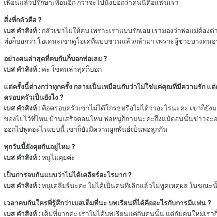
เพื่อนแล้วปรึกษาเพื่อนอีก กว่าจะไปนั่งบอกว่าคนนี้คือแฟนเรา
สิ่งที่กลัวคือ ?
เบส คําสิงห์ :
กลัวเขาไม่ให้คบ เพราะเราแบบรักเอย เรามองว่าพ่อแม่ต้องด่
พ่อก็บอกว่า โอเคนะเขาดูโอเคที่แบบชวนแล้วกล้ามา เพราะผู้ชายบางคนอาจจ
อย่างคนล่าสุดที่คบกันก็บอกพ่อเลย ?
เบส คําสิงห์ :
ค่ะ ใช่คนล่าสุดก็บอก
แต่ครั้งนี้ต่างกว่าทุกครั้ง กลายเป็นเหมือนกับว่าไม่ใช่แค่คุณที่มีความรัก 
ครอบครัวเป็นยังไง ?
เบส คําสิงห์ :
คือครอบครัวเขาไม่ได้โกรธหรือไม่ได้ว่าอะไรนะคะ เขาก็ยังมองพี
ของไปไว้ที่ไหน บ้านเสร็จตอนไหน พ่อหนูก็ถามนะคะถึงแม้ตอนนั้นข่าวจะออกไ
ออกไปพูดอะไรแบบนี้ เขาก็ยังมีความผูกพันธ์เป็นพ่อลูกกัน
ทุกวันนี้ยังคุยกันอยู่ไหม ?
เบส คําสิงห์ :
หนูไม่คุยค่ะ
เป็นการจบกันแบบว่าไม่ได้เคลียร์อะไรมาก ?
เบส คําสิงห์ :
หนูเคลียร์นะคะ ไม่ได้เป็นคนที่เลิกแล้วไม่พูดเหตุผล ในขณะนั
เวลาคบกันใครพี่รู้สึกว่าเบสเต็มที่นะ บทเรียนที่ได้คืออะไรกับการมีแฟน ?
เบส คําสิงห์ :
เต็มที่มากค่ะ เราไม่ได้บทเรียนแค่กับคนนั้น แต่กับคนใหม่เราก