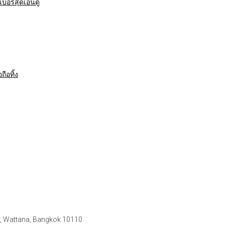
บอร์สุดเอ็นดู
ือทิ้ง
e, Wattana, Bangkok 10110