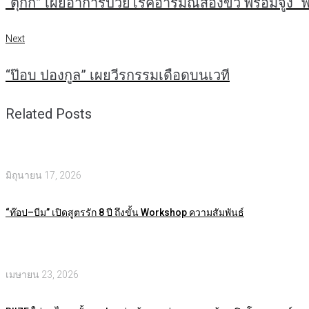
“ตุ๊กกี้” เผยอาการป่วยโรคอารมณ์สองขั้ว พร้อมจูง “พ
เรื่อง
Next
Next
“ป๊อบ ปองกูล” เผยวีรกรรมเดือดบนเวที
Related Posts
มิถุนายน 17, 2026
“ท๊อป–บีม” เปิดสูตรรัก 8 ปี ถึงขั้น Workshop ความสัมพันธ์
เมษายน 23, 2026