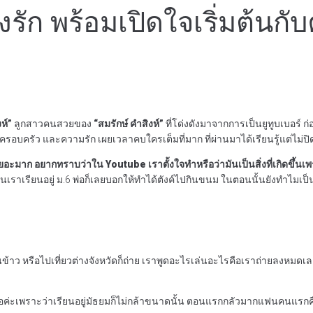
ื่องรัก พร้อมเปิดใจเริ่มต้นก
งห์”
ลูกสาวคนสวยของ
“สมรักษ์ คำสิงห์”
ที่โด่งดังมาจากการเป็นยูทูบเบอร์ ก่
องครอบครัว และความรัก เผยเวลาคบใครเต็มที่มาก ที่ผ่านมาได้เรียนรู้แต่ไม่ปิด
มาก อยากทราบว่าใน Youtube เราตั้งใจทำหรือว่ามันเป็นสิ่งที่เกิดขึ้นเพรา
นั้นเราเรียนอยู่ ม.6 พ่อก็เลยบอกให้ทำได้ตังค์ไปกินขนม ในตอนนั้นยังทำไมเป็น
ข้าว หรือไปเที่ยวต่างจังหวัดก็ถ่าย เราพูดอะไรเล่นอะไรคือเราถ่ายลงหมดเ
่ะเพราะว่าเรียนอยู่มัธยมก็ไม่กล้าขนาดนั้น ตอนแรกกลัวมากแฟนคนแรกคือ ฮึ