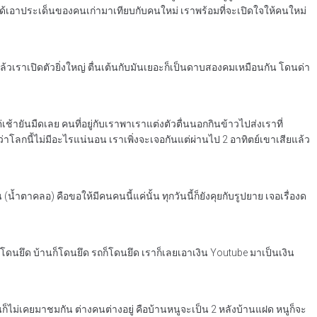
ัว ไม่ได้เอาประเด็นของคนเก่ามาเทียบกับคนใหม่ เราพร้อมที่จะเปิดใจให้คนใหม่
ฟนแล้วเราเปิดตัวยิ่งใหญ่ ตื่นเต้นกับมันเยอะก็เป็นดาบสองคมเหมือนกัน โดนด่า
้ายันมืดเลย คนที่อยู่กับเราพาเราแต่งตัวตื่นนอกกินข้าวไปส่งเราที่
ว่าโลกนี้ไม่มีอะไรแน่นอน เราเพิ่งจะเจอกันแต่ผ่านไป 2 อาทิตย์เขาเสียแล้ว
ตาคลอ) คือขอให้มีคนคนนี้แค่นั้น ทุกวันนี้ก็ยังคุยกับรูปยาย เจอเรื่องด
ก็โดนยึด บ้านก็โดนยึด รถก็โดนยึด เราก็เลยเอาเงิน Youtube มาเป็นเงิน
็ไม่เคยมาชมกัน ต่างคนต่างอยู่ คือบ้านหนูจะเป็น 2 หลังบ้านแฝด หนูก็จะ