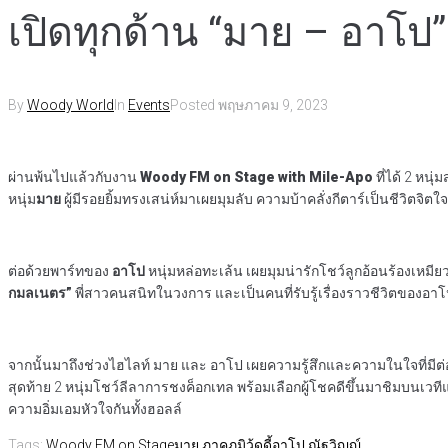
เปิดทุกด้าน “มาย – อาโป
By
Woody World
In
Events
Posted
พฤษภาคม 9, 2023
ผ่านพ้นไปแล้วกับงาน
Woody FM on Stage with Mile-Apo
ที่ได้ 2 หนุ
หนุ่ม
มาย
ผู้มีรอยยิ้มทรงเสน่ห์มาเผยมุมลับ ความบ้าคลั่งกีตาร์เป็นชีวิตจิ
ต่อด้วยพาร์ทของ
อาโป
หนุ่มหล่อทะเล้น เผยมุมน่ารักโชว์ลูกอ้อนร้องเหมีย
กมลเนตร”
พี่สาวคนสนิทในวงการ และเป็นคนที่รับรู้เรื่องราวชีวิตของอาโ
จากนั้นมาถึงช่วงไฮไลท์ มาย และ อาโป เผยความรู้สึกและความในใจที่มีต่
สุดท้าย 2 หนุ่มโชว์ลีลาการชงค็อกเทล พร้อมเลือกผู้โชคดีขึ้นมาชิมบนเวทีแ
ความอิ่มเอมหัวใจกันทั้งฮอลล์
Tags:
Woody FM on Stage
มาย ภาคภูมิ
วู้ดดี้
อาโป ณัฐวิญญ์