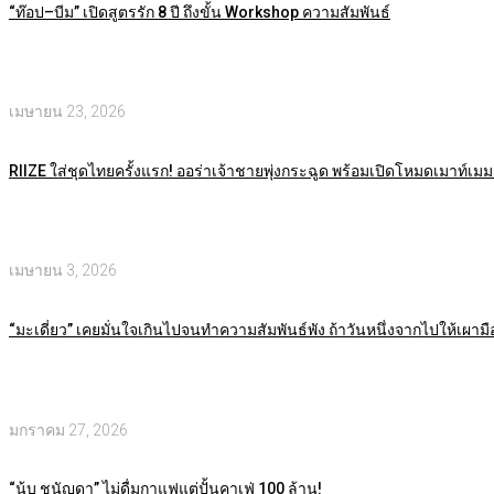
“ท๊อป–บีม” เปิดสูตรรัก 8 ปี ถึงขั้น Workshop ความสัมพันธ์
เมษายน 23, 2026
RIIZE ใส่ชุดไทยครั้งแรก! ออร่าเจ้าชายพุ่งกระฉูด พร้อมเปิดโหมดเมาท์เมมเ
เมษายน 3, 2026
“มะเดี่ยว” เคยมั่นใจเกินไปจนทำความสัมพันธ์พัง ถ้าวันหนึ่งจากไปให้เผามือถ
มกราคม 27, 2026
“นุ้บ ชนัญดา” ไม่ดื่มกาแฟแต่ปั้นคาเฟ่ 100 ล้าน!