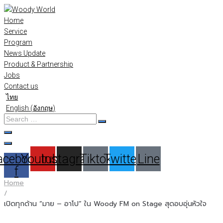
Skip
to
Home
content
Service
Program
News Update
Product & Partnership
Jobs
Contact us
ไทย
English
(
อังกฤษ
)
Search
…
acebook-
Youtube
Instagram
Tiktok
Twitter
Line
f
Home
/
เปิดทุกด้าน “มาย – อาโป” ใน Woody FM on Stage สุดอบอุ่นหัวใจ