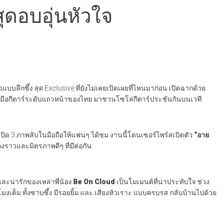
ุดอบอุ่นหัวใจ
แบบลึกซึ้ง สุด Exclusive ที่ยังไม่เคยเปิดเผยที่ไหนมาก่อน เปิดฉากด้วย
 มือกีตาร์ระดับแถวหน้าของไทย มาชวนโซโล่กีตาร์ประชันกันบนเวที
มเปิด 3 ภาพลับในมือถือให้แฟนๆ ได้ชม งานนี้โดนเซอร์ไพร์สเปิดตัว
“อาย
งราวและมิตรภาพดีๆ ที่มีต่อกัน
ละน่ารักของเหล่าพี่น้อง
Be On Cloud
เป็นโมเมนต์ที่น่าประทับใจ ช่วง
โมงเต็ม ทั้งซาบซึ้ง มีรอยยิ้ม และ เสียงหัวเราะ แบบครบรส กลับบ้านไปด้วย