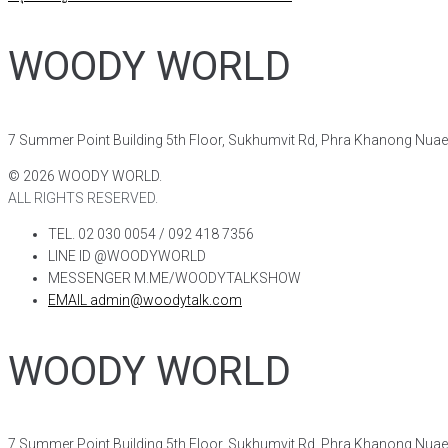
WOODY WORLD
7 Summer Point Building 5th Floor, Sukhumvit Rd, Phra Khanong Nua
©
2026
WOODY WORLD.
ALL RIGHTS RESERVED.
TEL. 02 030 0054 / 092 418 7356
LINE ID @WOODYWORLD
MESSENGER M.ME/WOODYTALKSHOW
EMAIL admin@woodytalk.com
WOODY WORLD
7 Summer Point Building 5th Floor, Sukhumvit Rd, Phra Khanong Nua