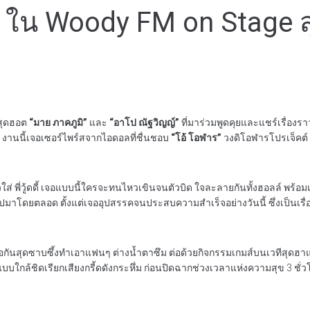
” ใน Woody FM on Stage ส
่มสุดฮอต
“มาย ภาคภูมิ”
และ
“อาโป ณัฐวิญญ์”
ที่มาร่วมพูดคุยและแชร์เรื่องราว
ตใจ งานนี้เจอเซอร์ไพร์สจากไอดอลที่ชื่นชอบ
“โอ้ โอฬาร”
วงดิโอฬารโปรเจ็คต์
วใส่ พี่วู้ดดี้ เจอแบบนี้ใครจะทนไหวเขินจนตัวบิด ใจละลายกันทั้งฮอลล์ พร้อ
ปมาโดยตลอด ตั้งแต่เจออุปสรรคจนประสบความสำเร็จอย่างวันนี้ ซึ่งเป็นเรื่อ
อกันสุดซาบซึ้งทำเอาแฟนๆ ต่างน้ำตาซึม ต่อด้วยกิจกรรมเกมส์บนเวทีสุดฮาแ
บบใกล้ชิดเรียกเสียงกรี้ดดังกระหึ่ม ก่อนปิดฉากช่วงเวลาแห่งความสุข 3 ชั่ว