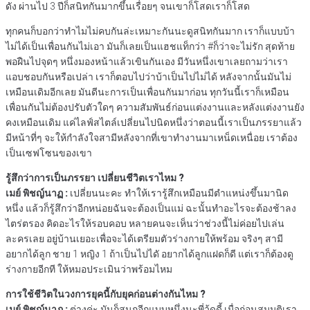
ดัง ผ่านไป 3 ปีก็สนิทกันมากขึ้นเรื่อยๆ จนเขาก็โสดเราก็โสด
ทุกคนก็บอกว่าทำไมไม่คบกันล่ะเหมาะกันนะดูสนิทกันมาก เราก็แบบบ้า
ไม่ได้เป็นเพื่อนกันไม่เอา มันก็เลยเป็นแฮชแท็กว่า #ก็ว่าจะไม่รัก สุดท้าย
พอฝืนไปจุดๆ หนึ่งมองหน้าแล้วเขินกันเอง มีวันหนึ่งเขาเลยถามว่าเรา
แอบชอบกันหรือเปล่า เราก็ตอบไปว่าบ้าเป็นไปไม่ได้ หลังจากนั้นมันไม่
เหมือนเดิมอีกเลย มันดีนะการเป็นเพื่อนกันมาก่อน ทุกวันนี้เราก็เหมือน
เพื่อนกันไม่ต้องปรับตัวใดๆ ความสัมพันธ์ก่อนแต่งงานและหลังแต่งงานยัง
คงเหมือนเดิม แค่ไลฟ์สไตล์เปลี่ยนไปนิดหนึ่งว่าตอนนี้เราเป็นภรรยาแล้ว
มีหน้าที่ๆ จะให้กำลังใจสามีหลังจากที่เขาทำงานมาเหน็ดเหนื่อย เราต้อง
เป็นเซฟโซนของเขา
รู้สึกว่าการเป็นภรรยา เปลี่ยนชีวิตเราไหม ?
เมย์ พิชญ์นาฏ :
เปลี่ยนนะคะ ทำให้เรารู้สึกเหมือนมีตำแหน่งขึ้นมานิด
หนึ่ง แล้วก็รู้สึกว่าอีกหน่อยฉันจะต้องเป็นแม่ ฉะนั้นทำอะไรจะต้องช้าลง
ไตร่ตรอง คิดอะไรให้รอบคอบ หลายคนจะเห็นว่าช่วงนี้ไม่ค่อยไปเล่น
ละครเลย อยู่บ้านเยอะเพื่อจะได้เตรียมตัวร่างกายให้พร้อม จริงๆ สามี
อยากได้ลูก ชาย 1 หญิง 1 ถ้าเป็นไปไดั อยากได้ลูกแฝดก็ดี แต่เราก็ต้องดู
ร่างกายอีกที ให้หมอประเมินว่าพร้อมไหม
การใช้ชีวิตในวงการยุคนี้กับยุคก่อนต่างกันไหม ?
เมย์ พิชญ์นาฏ :
ต่างค่ะ มันก็สนุกอีกแบบหนึ่งนะพี่วู้ดดี้ เมื่อก่อนสมมุติเรา