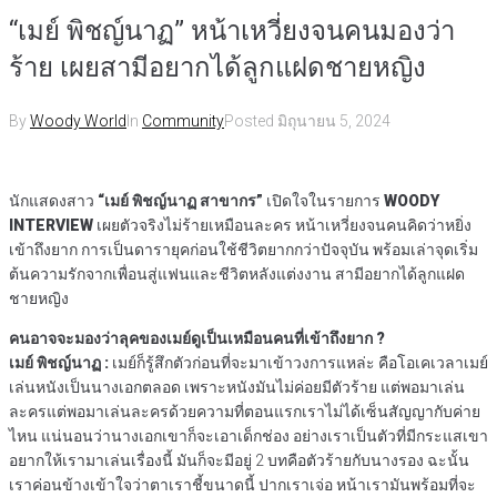
“เมย์ พิชญ์นาฏ” หน้าเหวี่ยงจนคนมองว่า
ร้าย เผยสามีอยากได้ลูกแฝดชายหญิง
By
Woody World
In
Community
Posted
มิถุนายน 5, 2024
นักแสดงสาว
“เมย์ พิชญ์นาฏ สาขากร”
เปิดใจในรายการ
WOODY
INTERVIEW
เผยตัวจริงไม่ร้ายเหมือนละคร หน้าเหวี่ยงจนคนคิดว่าหยิ่ง
เข้าถึงยาก การเป็นดารายุคก่อนใช้ชีวิตยากกว่าปัจจุบัน พร้อมเล่าจุดเริ่ม
ต้นความรักจากเพื่อนสู่แฟนและชีวิตหลังแต่งงาน สามีอยากได้ลูกแฝด
ชายหญิง
คนอาจจะมองว่าลุคของเมย์ดูเป็นเหมือนคนที่เข้าถึงยาก ?
เมย์ พิชญ์นาฏ :
เมย์ก็รู้สึกตัวก่อนที่จะมาเข้าวงการแหล่ะ คือโอเคเวลาเมย์
เล่นหนังเป็นนางเอกตลอด เพราะหนังมันไม่ค่อยมีตัวร้าย แต่พอมาเล่น
ละครแต่พอมาเล่นละครด้วยความที่ตอนแรกเราไม่ได้เซ็นสัญญากับค่าย
ไหน แน่นอนว่านางเอกเขาก็จะเอาเด็กช่อง อย่างเราเป็นตัวที่มีกระแสเขา
อยากให้เรามาเล่นเรื่องนี้ มันก็จะมีอยู่ 2 บทคือตัวร้ายกับนางรอง ฉะนั้น
เราค่อนข้างเข้าใจว่าตาเราชี้ขนาดนี้ ปากเราเจ่อ หน้าเรามันพร้อมที่จะ