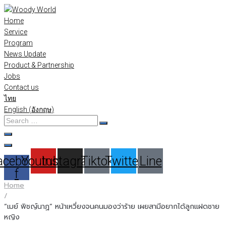
Skip
to
Home
content
Service
Program
News Update
Product & Partnership
Jobs
Contact us
ไทย
English
(
อังกฤษ
)
Search
…
acebook-
Youtube
Instagram
Tiktok
Twitter
Line
f
Home
/
“เมย์ พิชญ์นาฏ” หน้าเหวี่ยงจนคนมองว่าร้าย เผยสามีอยากได้ลูกแฝดชาย
หญิง