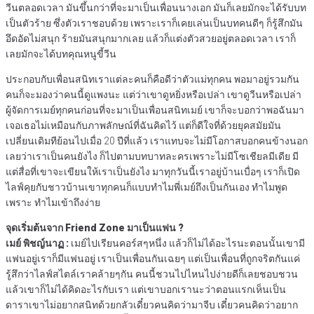
วีนตลอดเวลา มันขึ้นกว่าที่จะมาเป็นเพื่อนนางเอก มันก็เลยมักจะได้รับบท
เป็นตัวร้าย ซึ่งตัวเราชอบด้วย เพราะเราก็เคยเล่นเป็นบทคนดีๆ ก็รู้สึกมัน
อึดอัดไม่สนุก ร้ายมันสนุกมากเลย แล้วก็แต่งตัวสวยอยู่ตลอดเวลา เราก็
เลยมักจะได้บทคุณหนูขี้วีน
ประกอบกับเพื่อนสนิทเราแต่ละคนก็คือดีว่าตัวแม่ทุกคน พอมาอยู่รวมกัน
คนก็จะมองว่าคนนี้ดูแพงนะ แต่ว่าเขาดูหยิ่งหรือเปล่า เขาดูวีนหรือเปล่า
ผู้จัดการเมย์ทุกคนก่อนที่จะมาเป็นเพื่อนสนิทเมย์ เขาก็จะบอกว่าพอฉันมา
เจอเธอไม่เหมือนกับภาพลักษณ์ที่ฉันคิดไว้ แต่ก็ดีใจที่ด้วยยุคสมัยมัน
เปลี่ยนเดิมทีย้อนไปเมื่อ 20 ปีที่แล้ว เราแทบจะไม่มีโอกาสบอกคนข้างนอก
เลยว่าเราเป็นคนยังไง ก็ไปตามบทบาทละครเพราะไม่มีโซเชียลมีเดีย มี
แต่สื่อที่เขาจะเขียนให้เราเป็นยังไง มาทุกวันนี้เราอยู่บ้านเบื่อๆ เราก็เปิด
ไลฟ์คุยกับชาวบ้านเขาทุกคนก็แบบทำไมพี่เมย์ถึงเป็นกันเอง ทำไมพูด
เพราะ ทำไมเข้าถึงง่าย
จุดเริ่มต้นจาก Friend Zone มาเป็นแฟน ?
เมย์ พิชญ์นาฏ :
เมย์ไปเรียนคอร์สๆหนึ่ง แล้วก็ไม่ได้อะไรนะตอนนั้นเขามี
แฟนอยู่เราก็มีแฟนอยู่ เราเป็นเพื่อนกันเฉยๆ แต่เป็นเพื่อนที่ถูกจริตกันแค่
รู้สึกว่าไลฟ์สไตล์เราคล้ายๆกัน คนนี้ชวนไปไหนไปง่ายดีก็เลยชอบชวน
แล้วเขาก็ไม่ได้คิดอะไรกับเรา แต่เขาบอกเรานะว่าตอนแรกเห็นเป็น
ดาราเขาไม่อยากสนิทด้วยกลัวเดี๋ยวคนคิดว่ามาจีบ เดี๋ยวคนคิดว่าอยาก