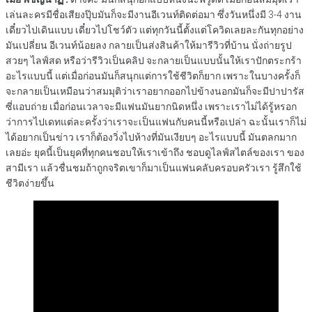
เล่นละครมีชื่อเสียงปุ๊บมันก็จะมีงานอีเวนท์ติดต่อมา ซึ่งวันหนึ่งมี 3-4 งาน
เดี๋ยวไปเดินแบบ เดี๋ยวไปโชว์ตัว แต่ทุกวันนี้ตั้งแต่โควิดเลยละกันทุกอย่าง
มันเปลี่ยน อีเวนท์น้อยลง กลายเป็นส่งสินค้าให้มารีวิวที่บ้าน นั่งถ่ายรูป
สวยๆ ไลฟ์สด หรือว่ารีวิวเป็นคลิป จะกลายเป็นแบบนั้นให้เราปักตระกร้า
อะไรแบบนี้ แต่เมื่อก่อนมันก็สนุกแต่การใช้ชีวิตก็ยาก เพราะในบางครั้งก็
จะกลายเป็นเหมือนว่าสมมุติว่าเราอยากออกไปข้างนอกมันก็จะมีปาปารัส
ซี่แอบถ่าย เมื่อก่อนเวลาจะมีแฟนมันยากนิดหนึ่ง เพราะเราไม่ได้รู้หรอก
ว่าการไปเดทแต่ละครั้งว่าเราจะเป็นแฟนกับคนนี้หรือเปล่า ฉะนั้นเราก็ไม่
ได้อยากเป็นข่าว เราก็ต้องวิ่งไปห้างที่มันเงียบๆ อะไรแบบนี้ มันตลกมาก
เลยอ่ะ ยุคนี้เป็นยุคที่ทุกคนชอบให้เราเข้าถึง ชอบดูไลฟ์สไตล์ของเรา ของ
สามีเรา แล้วชื่นชมถ้าถูกจริตเขาก็มาเป็นแฟนคลับครอบครัวเรา รู้สึกใช้
ชีวิตง่ายขึ้น