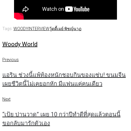
Tags:
WOODYINTERVIEW
วู้ดดี้
เมย์ พิชญ์นาฏ
Woody World
แนะแนว
Previous
Previous
เรื่อง
แอริน ช่วงนี้แพ้ท้องหนักชอบกินของแซ่บ! ขนมจีน
เผยชีวิตนี้ไม่เคยอกหัก มีแฟนแค่คนเดียว
Next
Next
“เป้ย ปานวาด” เผย 10 กว่าปีทำดีที่สุดแล้วตอนนี้
ขอกลับมารักตัวเอง