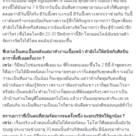
จากในเมืองมาอยู่ชาญเมืองเพราะไม่มีเงิน ทุกอย่างเราแย่แล้ว ที่มายืน
ตรงนี้ได้มันผ่าน 7-8 ปีจากวันนั้น มันคือความพยายามนะแล้วก็พี่บอกลูก
ตลอดว่ามีวันนี้ก็จริง มีวันนี้เพราะเรนนี่ มีวันนี้เพราะพวกเราช่วยกัน วันนี้
เราต้องสร้างกรอบป้องกันทางความรู้สึกให้กับลูกเรามากกว่า ปัญหาคือจะ
ทำยังไงให้เด็กหรือสังคมเราเข้มแข็งทางจิตใจมากกว่า ที่จะสู้ข้างหน้าอีก
เท่าไหร่ เชื่อไหมโลกอีก 20-30 ปีหนักกว่านี้อีก โลกออนไลน์มันขยายตัว
จัดการจิตใจได้ไหม คนมันป่วยเยอะขึ้น
พี่เหว่งเป็นคนเบื้องหลังแต่มาทำงานเบื้องหน้า ทำยังไงให้สนิทกับศิลปิน
ดาราทั้งที่เจอครั้งแรก ?
เหว่ง :
ก็มีคนไปช่องของพี่เยอะนะ พี่ก็เจอคนเยอะขึ้นใน 2 ปีนี้ ถ้าพูดตรงๆ
ก็คือเราไม่ได้มีเทคนิคอะไรมากมายหรอก เราก็แค่คุยกับทุกคนที่เราเจอไม่
ว่าจะเป็นทีมงาน เป็นน้อง ก็จะคุยเหมือนกัน แต่ว่าถ้าเกิดคุยกับคนที่อยู่
หน้ากล้องเราต้องรู้จักเขา เพราะเราต้องถ่ายกับเขา เราก็คุย กินอะไรมา
หรือยัง เป็นคนยังไง ทำอะไรบ้าง ก็คุยแบบที่ต้องคุยจริงๆ เพราะเราเป็น
เจ้าบ้านส่วนใหญ่พี่ไม่ค่อยออกไปไหน แล้วเราก็มองทุกคนเท่ากัน เลเวล
เหมือนกัน จะเป็นทีมงานเป็นอะไรก็ตาม มันคือความปกติของมนุษย์ทั่วไป
ทราบมาว่าพี่เป็นคนที่สปอร์ตมากจนครั้งหนึ่ง จะยกบริษัทให้ลูกน้อง ?
เหว่ง :
เรื่องจริง แล้วตอนนั้นคือไม่ได้สปอร์ตนะ โมโห! ก็คือตอนนั้นยังวัย
รุ่นอยู่ ประมาณช่วงอายุ 30 ตอนนั้นทำบริษัทอนิเมชั่น มีน้องๆมาทำงาน