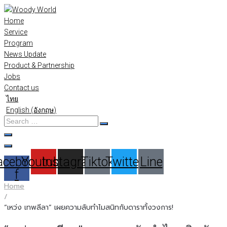
Skip
to
Home
content
Service
Program
News Update
Product & Partnership
Jobs
Contact us
ไทย
English
(
อังกฤษ
)
Search
…
acebook-
Youtube
Instagram
Tiktok
Twitter
Line
f
Home
/
“เหว่ง เทพลีลา” เผยความลับทำไมสนิทกับดาราทั้งวงการ!