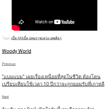
Tags:
เบิ้ล AM
เบิ้ล ปทุมราช
เหว่ง เทพลีลา
Woody World
แนะแนว
Previous
Previous
เรื่อง
“แบมแบม” เผยเรื่องเหนื่อยที่สุดในชีวิต ต้องโดน
เปรียบเทียบใช้เวลา 10 ปีกว่าจะถูกยอมรับที่เกาหลี
Next
Next