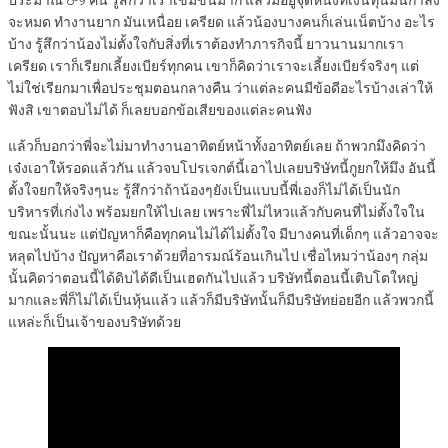
ประมาณ 8-9 คน รู้สึกว่าเราเข้มข้นมาก แล้วมีอยู่จุดหนึ่งที่เงินทุนมันกำลัง
จะหมด ทำงานยาก มันเหนื่อย เครียด แล้วน้องบางคนก็เล่นเน็ตบ้าง อะไร
บ้าง รู้สึกว่าน้องไม่ตั้งใจกับสิ่งที่เราต้องทำภารกิจนี้ ยาวนานมากเรา
เครียด เราก็เรียกเลี้ยงเบียร์ทุกคน เขาก็คิดว่าเราจะเลี้ยงเบียร์จริงๆ แต่
ไม่ใช่เรียกมาเพื่อประชุมตอนกลางคืน ว่าแต่ละคนมีข้อดีอะไรบ้างเล่าให้
ฟังสิ เขาตอบไม่ได้ ก็เลยบอกข้อเสียของแต่ละคนฟัง
แล้วก็บอกว่าพี่จะไม่มาทำงานอาทิตย์หน้าทั้งอาทิตย์เลย ถ้าพวกมึงคิดว่า
เจ๋งเอาให้รอดแล้วกัน แล้วจบโปรเจกต์นี้เอาไปเลยบริษัทนี้กูยกให้มึง อันนี้
ตั้งใจยกให้จริงๆนะ รู้สึกว่าถ้าน้องๆยังเป็นแบบนี้พี่เองก็ไม่ได้เป็นนัก
บริหารที่เก่งไง พร้อมยกให้ไปเลย เพราะพี่ไม่ไหวแล้วกับคนที่ไม่ตั้งใจใน
ขณะนั้นนะ แต่ปัญหาก็คือทุกคนไม่ได้ไม่ตั้งใจ มีบางคนที่เด็กๆ แล้วอาจจะ
หลุดไปบ้าง ปัญหาคือเราด้วยที่อารมณ์ร้อนเกินไป เชื่อไหมว่าน้องๆ กลุ่ม
นั้นคิดว่าตอนนี้ได้ดิบได้ดีเป็นเฮดกันไปแล้ว บริษัทนี้ตอนนี้เติบโตใหญ่
มากและพี่ก็ไม่ได้เป็นหุ้นแล้ว แล้วก็มีบริษัทนั้นก็มีบริษัทย่อยอีก แล้วพวกนี้
แหล่ะก็เป็นเจ้าของบริษัทด้วย