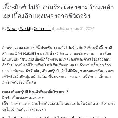
เอิ๊ก-มิกซ์ ไม่รับงานร้องเพลงตามร้านเหล้า
เผยเบื้องลึกแต่งเพลงจากชีวิตจริง
By
Woody World
In
Community
Posted
มกราคม 31, 2024
สำหรับ
วอดอวอแว
EP.นี้ ประชันความปังไปพร้อมกับ 2 เพื่อนซี้
เอิ๊ก ชาลิ
สา
และ
มิกซ์ เฉลิมศรี
จากแก๊งหิ้วหวี ที่ขนความแซ่บ ความฮา เมาท์มอ
ยกันแบบเผาขน เผยเบื้องลึกถึงที่มาของเพลงดังที่แต่งจากเรื่องจริงตอน
กำลังจะจากโลกนี้ไป พร้อมโชว์เสียงร้องแบบสดๆ ด้วยกันครั้งแรก ว้าว
มาก! อาทิเพลง
ฟ้ารักพ่อ , เลือดกรุ๊ปบี , ถ้าไม่มีฉัน , ชอบนอน
พร้อมเจอเซ
อร์ไพร์สเมื่อมีหนุ่มหน้าใสโผล่ขึ้นบนรถกลางทาง งานนี้ทำเอา เอิ๊ก และ
มิกซ์ ถึงกับร้องกรี๊ดลั่น
เพลง เลือดกรุ๊ปบี ฟังแล้วอิ่มอกอิ่มใจเนอะ ?
มิกซ์ :
เป็นเพลงของคนเหงา
เอิ๊ก :
คือเหงาแต่ว่าห้ามโทษตัวเอง คือโสดนะแต่ไม่ใช่ฉันผิด เบอร์เราอาจ
จะไม่เข้ากับตัวเราหรือเปล่า