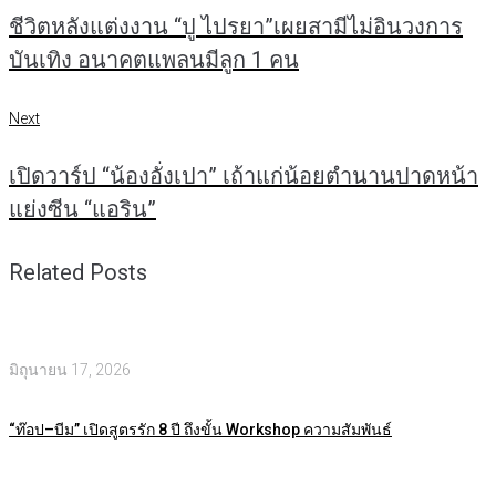
เรื่อง
ชีวิตหลังแต่งงาน “ปู ไปรยา”เผยสามีไม่อินวงการ
บันเทิง อนาคตแพลนมีลูก 1 คน
Next
Next
เปิดวาร์ป “น้องอั่งเปา” เถ้าแก่น้อยตำนานปาดหน้า
แย่งซีน “แอริน”
Related Posts
มิถุนายน 17, 2026
“ท๊อป–บีม” เปิดสูตรรัก 8 ปี ถึงขั้น Workshop ความสัมพันธ์