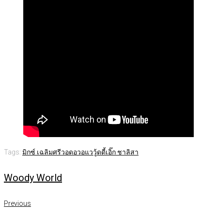
Tags:
มิกซ์ เฉลิมศรี
วอดอวอแว
วู้ดดี้
เอิ๊ก ชาลิสา
Woody World
แนะแนว
Previous
Previous