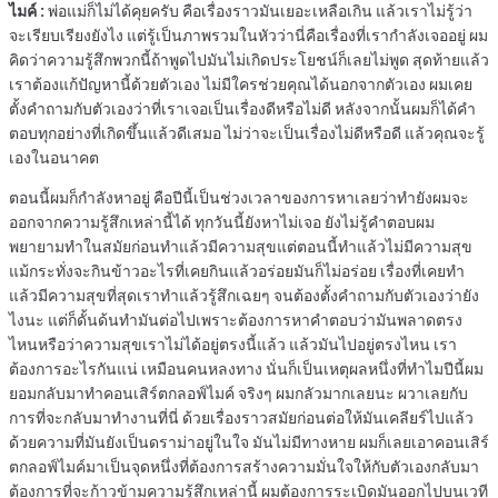
ไมค์ :
พ่อแม่ก็ไม่ได้คุยครับ คือเรื่องราวมันเยอะเหลือเกิน แล้วเราไม่รู้ว่า
จะเรียบเรียงยังไง แต่รู้เป็นภาพรวมในหัวว่านี่คือเรื่องที่เรากำลังเจออยู่ ผม
คิดว่าความรู้สึกพวกนี้ถ้าพูดไปมันไม่เกิดประโยชน์ก็เลยไม่พูด สุดท้ายแล้ว
เราต้องแก้ปัญหานี้ด้วยตัวเอง ไม่มีใครช่วยคุณได้นอกจากตัวเอง ผมเคย
ตั้งคำถามกับตัวเองว่าที่เราเจอเป็นเรื่องดีหรือไม่ดี หลังจากนั้นผมก็ได้คำ
ตอบทุกอย่างที่เกิดขึ้นแล้วดีเสมอ ไม่ว่าจะเป็นเรื่องไม่ดีหรือดี แล้วคุณจะรู้
เองในอนาคต
ตอนนี้ผมก็กำลังหาอยู่ คือปีนี้เป็นช่วงเวลาของการหาเลยว่าทำยังผมจะ
ออกจากความรู้สึกเหล่านี้ได้ ทุกวันนี้ยังหาไม่เจอ ยังไม่รู้คำตอบผม
พยายามทำในสมัยก่อนทำแล้วมีความสุขแต่ตอนนี้ทำแล้วไม่มีความสุข
แม้กระทั่งจะกินข้าวอะไรที่เคยกินแล้วอร่อยมันก็ไม่อร่อย เรื่องที่เคยทำ
แล้วมีความสุขที่สุดเราทำแล้วรู้สึกเฉยๆ จนต้องตั้งคำถามกับตัวเองว่ายัง
ไงนะ แต่ก็ดั้นด้นทำมันต่อไปเพราะต้องการหาคำตอบว่ามันพลาดตรง
ไหนหรือว่าความสุขเราไม่ได้อยู่ตรงนี้แล้ว แล้วมันไปอยู่ตรงไหน เรา
ต้องการอะไรกันแน่ เหมือนคนหลงทาง นั่นก็เป็นเหตุผลหนึ่งที่ทำไมปีนี้ผม
ยอมกลับมาทำคอนเสิร์ตกลอฟ์ไมค์ จริงๆ ผมกลัวมากเลยนะ ผวาเลยกับ
การที่จะกลับมาทำงานที่นี่ ด้วยเรื่องราวสมัยก่อนต่อให้มันเคลียร์ไปแล้ว
ด้วยความที่มันยังเป็นดราม่าอยู่ในใจ มันไม่มีทางหาย ผมก็เลยเอาคอนเสิร์
ตกลอฟ์ไมค์มาเป็นจุดหนึ่งที่ต้องการสร้างความมั่นใจให้กับตัวเองกลับมา
ต้องการที่จะก้าวข้ามความรู้สึกเหล่านี้ ผมต้องการระเบิดมันออกไปบนเวที