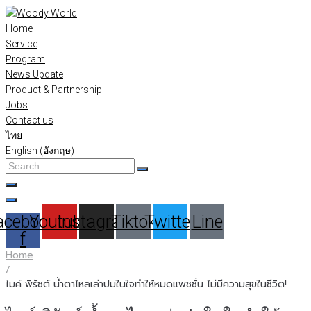
Skip
to
Home
content
Service
Program
News Update
Product & Partnership
Jobs
Contact us
ไทย
English
(
อังกฤษ
)
Search
…
acebook-
Youtube
Instagram
Tiktok
Twitter
Line
f
Home
/
ไมค์ พิรัชต์ น้ำตาไหลเล่าปมในใจทำให้หมดแพชชั่น ไม่มีความสุขในชีวิต!