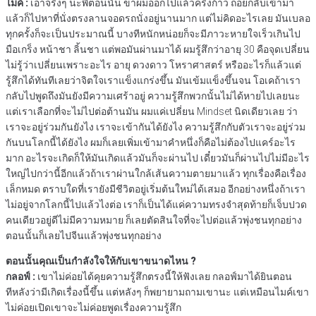
ไมค์ :
เอาจริงๆ นะพี่ตอนนั้น ขาผมออกไปแล้วครึ่งก้าว ถอยกลับเข้ามา
แล้วก็ไปหาที่นั่งตรงลานจอดรถนั่งอยู่นานมาก แต่ไม่คิดอะไรเลย มันเบลอ
ทุกครั้งก็จะเป็นประมาณนี้ บางทีหนักหน่อยก็จะมีภาวะหายใจเร็วเกินไป
มือเกร็ง หน้าชา ลิ้นชา แต่พอมันผ่านมาได้ ผมรู้สึกว่าอายุ 30 คือจุดเปลี่ยน
ไม่รู้ว่าเปลี่ยนเพราะอะไร อายุ ดวงดาว โหราศาสตร์ หรืออะไรก็แล้วแต่
รู้สึกได้ทันทีเลยว่าจิตใจเราแข็งแกร่งขึ้น มันเข้มแข็งขึ้นจน โอเคถ้าเรา
กลับไปพูดถึงมันยังมีความเศร้าอยู่ ความรู้สึกพวกนั้นไม่ได้หายไปเลยนะ
แต่เราเลือกที่จะไม่ไปต่อต้านมัน ผมแค่เปลี่ยน Mindset นิดเดียวเลย ว่า
เราจะอยู่ร่วมกันยังไง เราจะเข้ากันได้ยังไง ความรู้สึกกับตัวเราจะอยู่ร่วม
กันบนโลกนี้ได้ยังไง ผมก็เลยเพิ่มเข้ามาคำหนึ่งก็คือไม่ต้องไปแคร์อะไร
มาก อะไรจะเกิดก็ให้มันเกิดแล้วมันก็จะผ่านไป เดี๋ยวมันก็ผ่านไปไม่มีอะไร
ใหญ่ไปกว่านี้อีกแล้วถ้าเราผ่านใกล้เส้นความตายมาแล้ว ทุกเรื่องคือเรื่อง
เล็กหมด ตราบใดที่เรายังมีชีวิตอยู่เริ่มต้นใหม่ได้เสมอ อีกอย่างหนึ่งถ้าเรา
ไม่อยู่จากโลกนี้ไปแล้วไงต่อ เราก็เป็นได้แค่ความทรงจำสุดท้ายก็เจ็บปวด
คนเดียวอยู่ดีไม่มีความหมาย ก็เลยตัดสินใจที่จะไปต่อแล้วพุ่งชนทุกอย่าง
ตอนนั้นก็เลยไปจีนแล้วพุ่งชนทุกอย่าง
ตอนนั้นคุณเป็นกำลังใจให้กับเขาขนาดไหน ?
กลอฟ์ :
เขาไม่ค่อยได้คุยความรู้สึกตรงนี้ให้ฟังเลย กลอฟ์มาได้ยินตอน
ทีหลังว่ามีเกิดเรื่องนี้ขึ้น แต่หลังๆ ก็พยายามถามเขานะ แต่เหมือนไมค์เขา
ไม่ค่อยเปิดเขาจะไม่ค่อยพูดเรื่องความรู้สึก