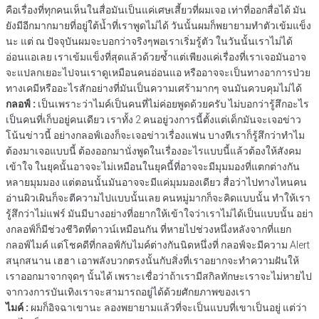
คือเรื่องที่ทุกคนเห็นในสื่อมันเป็นแค่เศษเสี้ยวที่ผมเจอ เท่าที่ออกสื่อได้ มัน
ยังมีอีกมากมายที่อยู่ใต้น้ำที่เราพูดไม่ได้ วันนั้นผมก็พยายามทำตัวเข้มแข็ง
นะ แต่ ณ ปัจจุบันผมจะบอกว่าจริงๆพอเราเริ่มรู้ตัว ในวันนั้นเราไม่ได้
อ่อนแอเลย เราเข้มแข็งที่สุดแล้วด้วยซ้ำแต่เพียงแค่เรื่องที่เราเจอมันอาจ
จะแปลกเยอะไปจนเราดูเหมือนคนอ่อนแอ หรืออาจจะเป็นทางอาการป่วย
ทางเคมีหรืออะไรสักอย่างที่มันเป็นความเศร้ามากๆ จนมันควบคุมไม่ได้
กลอฟ์ :
เป็นเพราะว่าไมค์เป็นคนที่ไม่ค่อยพูดด้วยครับ ไม่บอกว่ารู้สึกอะไร
เป็นคนที่เก็บอยู่คนเดียว เราทั้ง 2 คนอยู่วงการนี้ตั้งแต่เด็กมันจะเจอข่าว
โน้นข่าวนี้ อย่างกลอฟ์เองก็จะเจอข่าวเรื่องแฟน บางทีเราก็รู้สึกว่าทำไม
ต้องมาเจอแบบนี้ ต้องออกมานั่งพูดในเรื่องอะไรแบบนี้แล้วต้องให้สังคม
เข้าใจ ในยุคนั้นอาจจะไม่เหมือนในยุคนี้ที่อาจจะมีมุมมองที่แตกต่างกัน
หลายมุมมอง แต่ตอนนั้นมันอาจจะมีแค่มุมมองเดียว สื่อว่าไปทางไหนคน
อ่านผิวเผินก็จะตีความไปแบบนั้นเลย คนหมู่มากก็จะคิดแบบนั้น ทำให้เรา
รู้สึกว่าไม่แฟร์ มันมีบางอย่างที่อยากให้เข้าใจว่าเราไม่ได้เป็นแบบนั้น อย่า
งกลอฟ์ก็มีช่วงชีวิตที่ดาวน์เหมือนกัน ที่หายไปช่วงหนึ่งหลังจากที่แยก
กลอฟ์ไมค์ แต่โชคดีที่กลอฟ์กับไมค์ต่างกันนิดหนึ่งที่ กลอฟ์จะมีความ Alert
สนุกสนาน เฮฮา เอาพลังบวกตรงนั้นกับสิ่งที่เราอยากจะทำความฝันให้
เราออกมาจากจุดๆ นั้นได้ เพราะเชื่อว่าถ้าเรามีสกิลทักษะเราจะไม่หายไป
จากวงการบันเทิงเราจะสามารถอยู่ได้ด้วยศักยภาพของเรา
ไมค์ :
ผมก็อิจฉาเขานะ ลองพยายามแล้วที่จะเป็นแบบที่เขาเป็นอยู่ แต่ว่า