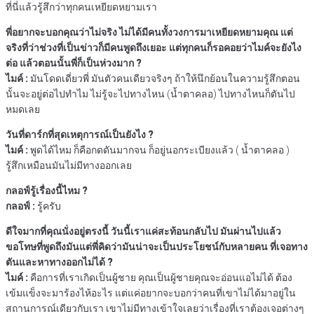
ที่นี่แล้วรู้สึกว่าทุกคนเหยียดหยามเรา
พี่อยากจะบอกคุณว่าไม่จริง ไม่ได้มีคนทั้งวงการมาเหยียดหยามคุณ แต่
จริงที่ว่าช่วงที่เป็นข่าวก็มีคนพูดถึงเยอะ แต่ทุกคนก็รอคอยว่าไมค์จะยังไง
ต่อ แล้วตอนนั้นพี่ก็เป็นห่วงมาก ?
ไมค์ :
มันโดดเดี่ยวพี่ มันตัวคนเดียวจริงๆ ถ้าให้นึกย้อนในความรู้สึกตอน
นั้นจะอยู่ต่อไปทำไม ไม่รู้จะไปทางไหน (น้ำตาคลอ) ไปทางไหนก็ตันไป
หมดเลย
วันที่ดาร์กที่สุดเหตุการณ์เป็นยังไง ?
ไมค์ :
พูดได้ไหม ก็คือกดดันมากจน ก็อยู่นอกระเบียงแล้ว ( น้ำตาคลอ )
รู้สึกเหมือนมันไม่มีทางออกเลย
กลอฟ์รู้เรื่องนี้ไหม ?
กลอฟ์ :
รู้ครับ
ดีใจมากที่คุณนั่งอยู่ตรงนี้ วันนี้เราแค่สะท้อนกลับไป มันผ่านไปแล้ว
ขอโทษที่พูดถึงมันแต่พี่คิดว่ามันน่าจะเป็นประโยชน์กับหลายคน ที่เจอทาง
ตันและหาทางออกไม่ได้ ?
ไมค์ :
คือการที่เราเกิดเป็นผู้ชาย คุณเป็นผู้ชายคุณจะอ่อนแอไม่ได้ ต้อง
เข้มแข็งจะมาร้องไห้อะไร แต่แค่อยากจะบอกว่าคนที่เขาไม่ได้มาอยู่ใน
สถานการณ์เดียวกับเรา เขาไม่มีทางเข้าใจเลยว่าเรื่องที่เราต้องเจอต่างๆ