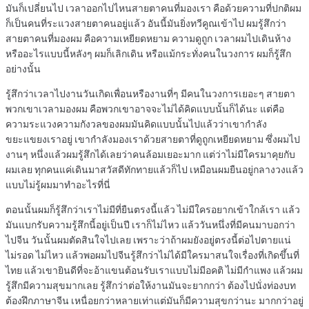
มันก็เปลี่ยนไป เวลาออกไปไหนสายตาคนที่มองเรา คือด้วยความที่ปกติผม
ก็เป็นคนที่ระแวงสายตาคนอยู่แล้ว อันนี้มันยิ่งทวีคูณเข้าไป ผมรู้สึกว่า
สายตาคนที่มองผม คือความเหยียดหยาม ความดูถูก เวลาผมไปเดินห้าง
หรืออะไรแบบนี้หลังๆ ผมก็เลิกเดิน หรือแม้กระทั่งคนในวงการ ผมก็รู้สึก
อย่างนั้น
รู้สึกว่าเวลาไปงานวันเกิดเพื่อนหรืองานที่ๆ มีคนในวงการเยอะๆ สายตา
พวกเขาเวลามองผม คือพวกเขาอาจจะไม่ได้คิดแบบนั้นก็ได้นะ แต่คือ
ความระแวงความกังวลของผมมันคิดแบบนั้นไปแล้วว่าเขากำลัง
ขยะแขยงเราอยู่ เขากำลังมองเราด้วยสายตาที่ดูถูกเหยียดหยาม ซึ่งผมไป
งานๆ หนึ่งแล้วผมรู้สึกได้เลยว่าคนล้อมเยอะมาก แต่ว่าไม่มีใครมาคุยกับ
ผมเลย ทุกคนแค่เดินมาสวัสดีทักทายแล้วก็ไป เหมือนผมยืนอยู่กลางวงแล้ว
แบบไม่รู้ผมมาทำอะไรที่นี่
ตอนนั้นผมก็รู้สึกว่าเราไม่มีที่ยืนตรงนี้แล้ว ไม่มีใครอยากเข้าใกล้เรา แล้ว
มันแบกรับความรู้สึกนี้อยู่เป็นปี เราก็ไม่ไหว แล้ววันหนึ่งที่มีคนมาบอกว่า
ไปจีน วันนั้นผมตัดสินใจไปเลย เพราะว่าถ้าผมยังอยู่ตรงนี้ต่อไปตายแน่
ไม่รอด ไม่ไหว แล้วพอผมไปจีนรู้สึกว่าไม่ได้มีใครมาสนใจเรื่องที่เกิดขึ้นที่
ไทย แล้วเขายินดีที่จะอ้าแขนต้อนรับเราแบบไม่มีอคติ ไม่มีกำแพง แล้วผม
รู้สึกมีความสุขมากเลย รู้สึกว่าต่อให้งานมันจะยากกว่า ต้องไปนั่งท่องบท
ต้องฝึกภาษาจีน เหนื่อยกว่าหลายเท่าแต่มันก็มีความสุขกว่านะ มากกว่าอยู่