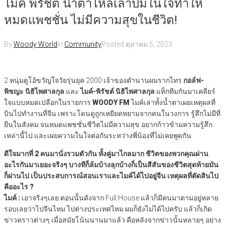
ไมค์ พิรัชต์ น้ำตาไหลเล่าปมในใจทำให้
หมดแพชชั่น ไม่มีความสุขในชีวิต!
By
Woody World
In
Community
Posted
ตุลาคม 5, 2023
2 หนุ่มดูโอ้ขวัญใจวัยรุ่นยุค 2000 เจ้าของตำนานผมรากไทร
กอล์ฟ-
พิชญะ นิธิไพศาลกุล
และ
ไมค์-พิรัชต์ นิธิไพศาลกุล
แท็กทีมกันมาเคลียร์
ใจแบบหมดเปลือกในรายการ
WOODY FM
ไมค์เล่าทั้งน้ำตาเผยเหตุผลที่
บินไปทำงานที่จีน เพราะโดนดูถูกเหยียดหยามจากคนในวงการ รู้สึกไม่มีที่
ยืนในสังคม จนหมดแพชชั่นชีวิตไม่มีความสุข อยากก้าวข้ามความรู้สึก
เหล่านี้ไป และเผยความในใจต่อกันระหว่างพี่น้องที่ไม่เคยพูดกัน
ดีใจมากที่ 2 คนมานั่งรวมตัวกัน ทั้งคู่มาไกลมาก ชีวิตของพวกคุณผ่าน
อะไรกันมาเยอะจริงๆ บางทีก็ล้มบ้างลุกบ้างก็เป็นสีสันของชีวิตสุดท้ายมัน
ก็ผ่านไป เป็นประสบการณ์สอนเราและไมค์ได้ไปอยู่จีน เหตุผลที่ตัดสินไป
คืออะไร ?
ไมค์ :
เอาจริงๆเลย ตอนนั้นดังจาก Full House แล้วก็มีคนมาตามอยู่หลาย
รอบเลยว่าไปจีนไหม ไปต่างประเทศไหม ผมก็ยังไม่ได้ไปครับ แล้วก็เกิด
ข่าวคราวต่างๆ เมื่อสมัยโน้นนานมาแล้ว คือหลังจากข่าวนั้นหลายๆ อย่าง