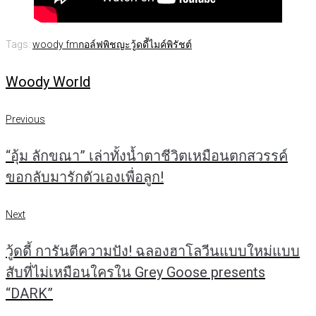
Tags:
woody fm
กอล์ฟพิชญะ
วู้ดดี้
ไมค์พิรัชต์
Woody World
แนะแนว
Previous
Previous
เรื่อง
“อุ้ม ลักขณา” เล่าทั้งน้ำตาชีวิตเหมือนตกสวรรค์
ขอกลับมารักตัวเองเพื่อลูก!
Next
Next
วู้ดดี้ การันตีความปัง! ฉลองฮาโลวีนแบบใหม่แบบ
สับที่ไม่เหมือนใครใน Grey Goose presents
“DARK”