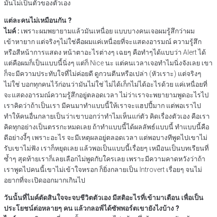
มันไม่เป็นตัวของตัวเอง
แต่ละคนไม่เหมือนกัน ?
ไมค์ :
เพราะผมพยายามแล้วมันเหนื่อย แบบบางคนเจอผมรู้สึกว่าผม
เข้าหายาก แต่จริงๆไม่ใช่คือผมแค่เหนื่อยที่จะแสดงอารมณ์ ความรู้สึก
หรือสีหน้าการแสดง หน้าตาอะไรต่างๆ เฉยๆ คือทำๆได้แบบว่า Alert ได้
แต่คือผมก็เป็นแบบนี้นิ่งๆ แต่ก็ Nice นะ แต่คนเวลาเจอทำไมนิ่งจังเลย เขา
ก็จะมีความประทับใจที่ไม่ค่อยดี ดูกวนตีนหรือเปล่า (หัวเราะ) แต่จริงๆ
ไม่ใช่ บอกทุกคนไว้ก่อนว่ามันไม่ใช่ ไม่ได้เก็กไม่ได้อะไรด้วย แค่เหนื่อยที่
จะแสดงอารมณ์ความรู้สึกอยู่ตลอดเวลา ไม่ว่าเราจะพยายามพูดอะไรไป
เราคิดว่าถ้าเป็นเรา มีคนมาทำแบบนี้ให้เราจะแฮปปี้มาก แต่พอเราไป
ทำให้คนอื่นกลายเป็นว่าเขาบอกว่าทำไมเห็นแก่ตัว คิดเรื่องตัวเอง คือเรา
คิดทุกอย่างเป็นตรรกะหมดเลย ถ้าทำแบบนี้ได้ผลลัพธ์แบบนี้ ทำแบบนี้คือ
ดีอย่างงี้ๆ เพราะอะไร จะมีเหตุผลอยู่ตลอดเวลา แต่พอบางทีพูดไปเขาไม่
รับเขาไม่ฟัง เราก็หยุดเลย แล้วพอเป็นแบบนี้เรื่อยๆ เหมือนเป็นบทเรียนที่
ซ้ำๆ สุดท้ายเราก็เลยเลือกไม่พูดกับใครเลย เพราะมีความคาดหวังว่าถ้า
เราพูดไปคนนี้เขาไม่เข้าใจหรอก ก็ยิ่งกลายเป็น Introvert เรื่อยๆ จนไม่
อยากที่จะเปิดออกมากเกินไป
วันนั้นที่ไมค์ตัดสินใจจะจบชีวิตตัวเอง มีสติอะไรที่เข้ามาเตือน เพื่อเป็น
ประโยชน์ต่อหลายๆ คน แล้วกลอฟ์ได้ซัพพอร์ตเขายังไงบ้าง ?