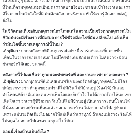
ใจให้นะ สู้ๆ คุณเอ้ต้องเจอสิ่งที่ดีกว่า ทุกวันนี้ไม่ว่าเอ้จะเดินตลาดหรือเดิน
ที่ไหนก็ตามทุกคนกอดเอ้หมด เราก็สบายใจประชาชนเข้าใจเราเนอะ เรา
ดีใจมากเป็นกำลังใจที่ดี มันคือพลังบวกจริงๆนะ ทำให้เรารู้สึกอยากต่อสู้
ต่อไป
ในชีวิตตอนที่เจอกับเหตุการณ์ถาโถมแต่ในความเป็นจริงทุกเหตุการณ์ใน
ชีวิตมันจะมีเรื่องราวที่ดีเสมอ การใช้ชีวิตมีอะไรที่มันเปลี่ยนไป แล้วเห็น
ว่ามันโตขึ้นจากเหตุการณ์นี้ไหม ?
เอ้ ชุติมา :
มาก หลังจากที่มีเหตุการณ์อย่างนี้เรารักตัวเองเพิ่มมากขึ้น
เพื่อนในวงการกอดเราหมด ไม่มีใครซ้ำเติมสักนิดเดียว ไม่คิดว่าจะมีคน
ซัพพอร์ตได้เยอะขนาดนี้
หลังจากนี้ไปผมเชื่อว่าทุกคนจะซัพพอร์ตพี่ และงานจะเข้ามาเยอะมาก ?
เอ้ ชุติมา :
มาก ทุกคนที่พี่เอ้เคยเป็นพรีเซนเตอร์ต่อสัญญาทุกคนไม่มีใคร
ปล่อยเพราะว่า คำพูดของแม่ว่าพี่ไม่มีเงิน ไม่มีบ้านอยู่ (ร้องไห้) มันเลย
ทำให้คนที่จ้างพี่แต่ละคนเขาเห็นใจและก็เข้าใจ ไม่ได้อยากร้องไห้นะ เขา
เห็นใจเรา ว่าเราสู้ชีวิตมาก วันนั้นพี่ไม่มีบ้านอยู่ เป็นดาราระดับนี้โดนไล่
ที่ ต้องออกมาอยู่บ้านเพื่อนแล้วขอเวลาหาบ้าน ไม่อยากกลับไปอยู่กับแม่
เพราะแม่ป่วยติดเตียงไม่อยากให้แม่เห็นว่าเราทุกข์ ถ้าเจอแม่เราจะร้องไห้
ไม่หยุด ไม่อยากไปเอาความทุกข์ไปให้แม่
ตอนนี้เรื่องบ้านเป็นยังไง ?