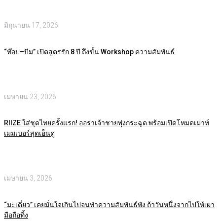
มิถุนายน 17, 2026
“ท๊อป–บีม” เปิดสูตรรัก 8 ปี ถึงขั้น Workshop ความสัมพันธ์
เมษายน 23, 2026
RIIZE ใส่ชุดไทยครั้งแรก! ออร่าเจ้าชายพุ่งกระฉูด พร้อมเปิดโหมดเมาท์
เมมเบอร์สุดเอ็นดู
เมษายน 3, 2026
“มะเดี่ยว” เคยมั่นใจเกินไปจนทำความสัมพันธ์พัง ถ้าวันหนึ่งจากไปให้เผา
มือถือทิ้ง