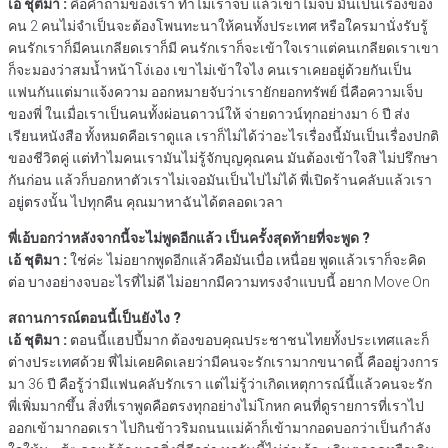
เอ้ ชุติมา :
คือคำถามของเรา ทำไมเราจบ แล้วเขาไม่จบ มันเป็นเรื่องของ
คน 2 คนไม่จำเป็นจะต้องโพนทะนาให้คนทั้งประเทศ หรือใครมานั่งรับรู้
คนรักเราก็มีคนเกลียดเราก็มี คนรักเราก็จะเข้าใจเราแต่คนเกลียดเราเขา
ก็จะมองว่าสมน้ำหน้าโง่เอง เขาไม่เข้าใจไง คนเราเคยอยู่ด้วยกันเป็น
แฟนกันแต่มาแจ้งความ ออกหมายจับว่าเรายักยอกทรัพย์ นี่คือความเจ็บ
ของพี่ ในเมื่อเราเป็นคนทั้งผ่อนดาวน์ให้ จ่ายดาวน์ทุกอย่างมา 6 ปี ส่ง
เรียนหนังสือ ทั้งหมดคือเราดูแล เราก็ไม่ได้ว่าอะไรเรื่องนี้มันเป็นเรื่องปกติ
ของชีวิตคู่ แต่ทำไมคนเรามันไม่รู้จักบุญคุณคน มันต้องเข้าใจสิ ไม่ปรึกษา
กันก่อน แล้วก็บอกหาตัวเราไม่เจอมันเป็นไปไม่ได้ พี่เปิดร้านคลับแล้วเรา
อยู่ตรงนั้น ไปทุกคืน คุณมาหาฉันได้ตลอดเวลา
พี่เอ้บอกว่าหลังจากนี้จะไม่พูดอีกแล้ว เป็นครั้งสุดท้ายที่จะพูด ?
เอ้ ชุติมา :
ใช่ค่ะ ไม่อยากพูดอีกแล้วคือมันเบื่อ เหนื่อย พูดแล้วเราก็จะคิด
ต่อ บางอย่างจบอะไรที่ไม่ดี ไม่อยากมีความทรงจำแบบนี้ อยาก Move On
สถานการณ์ตอนนี้เป็นยังไง ?
เอ้ ชุติมา :
ตอนนี้แฮปปี้มาก ต้องขอบคุณประชาชนไทยทั้งประเทศและก็
ต่างประเทศด้วย พี่ไม่เคยคิดเลยว่ามีคนจะรักเรามากขนาดนี้ คืออยู่วงการ
มา 36 ปี คือรู้ว่ามีแฟนคลับรักเรา แต่ไม่รู้ว่าเกิดเหตุการณ์นี้แล้วคนจะรัก
พี่เพิ่มมากขึ้น สิ่งที่เราพูดคือตรงทุกอย่างไม่โกหก คนที่ดูรายการที่เราไป
ออกเข้ามากอดเรา ไปกินข้าวริมถนนแม่ค้าก็เข้ามากอดบอกว่าเป็นกำลัง