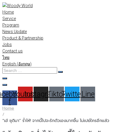
Skip
to
Home
content
Service
Program
News Update
Product & Partnership
Jobs
Contact us
ไทย
English
(
อังกฤษ
)
Search
…
acebook-
Youtube
Instagram
Tiktok
Twitter
Line
f
Home
/
“เอ้ ชุติมา” ร่ำไห้! จากนี้ไปจะรักตัวเองมากขึ้น ไม่เปย์ใครอีกแล้ว