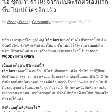
“เอ้ ชุติมา” ร่ำไห้! จากนี้ไปจะรักตัวเองมาก
ขึ้น ไม่เปย์ใครอีกแล้ว
By
Woody World
In
Community
Posted
กรกฎาคม 25, 2023
หลังเจอมรสุมถาโถมลูกใหญ่
“เอ้ ชุติมา นัยนา”
เปิดใจชีวิตจากนี้เริ่มต้น
นับหนึ่งใหม่ ร่ำไห้! จะรักตัวเองให้มากขึ้น ไม่เปย์ให้ใครแล้ว เผยยังไม่
พร้อมมีรักครั้งใหม่ เพราะรู้สึกกลัวและขยาดกับเรื่องนี้ ในรายการ
WOODY INTERVIEW
เป็นอย่างไรบ้างชีวิตตอนนี้ ?
เอ้ ชุติมา :
ตอนนี้โอเคแล้ว แต่ในวันที่ออกคอนเสิร์ตเชื่อไหมว่าพี่รู้สึกแย่
กับชีวิตมาก เพราะว่าข่าวเพิ่งออกในขณะที่เราต้องขึ้นคอนเสิร์ตอีก 2 วัน
ทั้งพี่ฉอดทั้งศิลปินทุกคนมากอดพี่แล้วบอกว่า The Show Must Go On เอ้
ต้องลบทุกอย่างในสมองแล้ว go กับงาน ถ้าพี่รวนคนหนึ่งมันคือความล้ม
เหลวของเราเลยนะ อาชีพเราถูกไหม พี่ร้องไห้หลังเวทีเอาให้จบ ร้องเสร็จ
ทำงานได้แล้ว
สิ่งที่วนอยู่ในหัวคืออะไร ?