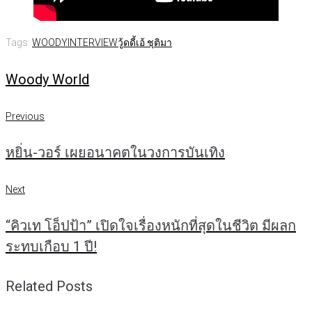
Tags:
WOODYINTERVIEW
วู้ดดี้
เอ้ ชุติมา
Woody World
แนะแนว
Previous
Previous
เรื่อง
หยิ่น-วอร์ เผยอนาคตในวงการบันเทิง
Next
Next
“คิวเท โอ็ปป้า” เปิดใจเรื่องหนักที่สุดในชีวิต มีผลก
ระทบเกือบ 1 ปี!
Related Posts