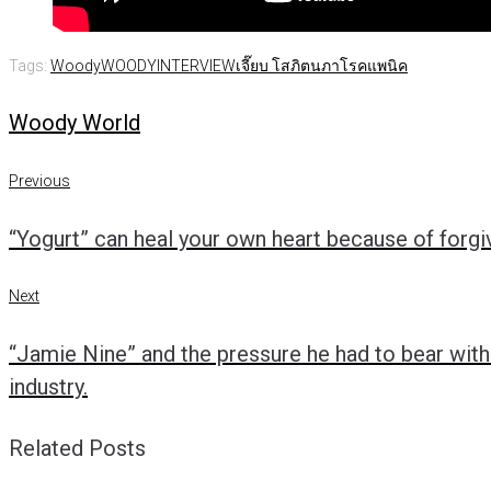
Tags:
Woody
WOODYINTERVIEW
เจี๊ยบ โสภิตนภา
โรคแพนิค
Woody World
Previous
Post
Previous
“Yogurt” can heal your own heart because of forgi
navigation
Next
Next
“Jamie Nine” and the pressure he had to bear withou
industry.
Related Posts