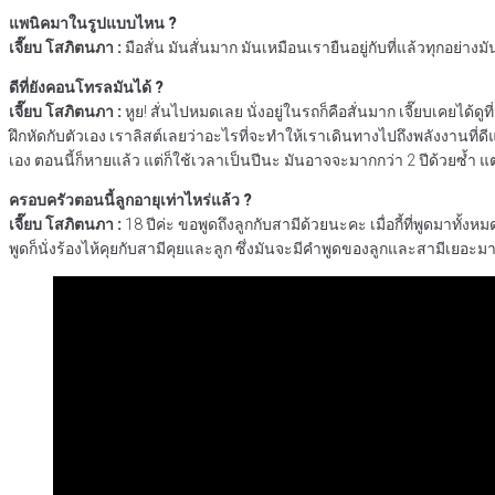
แพนิคมาในรูปแบบไหน ?
เจี๊ยบ โสภิตนภา :
มือสั่น มันสั่นมาก มันเหมือนเรายืนอยู่กับที่แล้วทุกอย่าง
ดีที่ยังคอนโทรลมันได้ ?
เจี๊ยบ โสภิตนภา :
หูย! สั่นไปหมดเลย นั่งอยู่ในรถก็คือสั่นมาก เจี๊ยบเคยได้ด
ฝึกหัดกับตัวเอง เราลิสต์เลยว่าอะไรที่จะทำให้เราเดินทางไปถึงพลังงานที่ด
เอง ตอนนี้ก็หายแล้ว แต่ก็ใช้เวลาเป็นปีนะ มันอาจจะมากกว่า 2 ปีด้วยซ้ำ 
ครอบครัวตอนนี้ลูกอายุเท่าไหร่แล้ว ?
เจี๊ยบ โสภิตนภา :
18 ปีค่ะ ขอพูดถึงลูกกับสามีด้วยนะคะ เมื่อกี้ที่พูดมาทั้
พูดก็นั่งร้องไห้คุยกับสามีคุยและลูก ซึ่งมันจะมีคำพูดของลูกและสามีเยอะมา