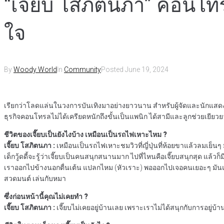
“เจี๊ยบ โสภิตนภา” คอนโทร
ใจ
By
Woody World
In
Community
Posted
June 19, 2024
เรียกว่าโลดแล่นในวงการบันเทิงมาอย่างยาวนาน สำหรับผู้จัดและนัก
ธุรกิจคอนโทรลไม่ได้เครียดหนักถึงขั้นเป็นแพนิก ได้สามีและลูกช่วยเยียว
ชีวิตของเจี๊ยบเป็นยังไงบ้าง เหมือนเป็นรถไฟเหาะไหม ?
เจี๊ยบ โสภิตนภา :
เหมือนเป็นรถไฟเหาะชมวิวที่ญี่ปุ่นที่ห้อยขาแล้วลมเย็นๆ
เด็กวู้ดดี้จะรู้ว่าเจี๊ยบเป็นคนสนุกสนานมาก ไปที่ไหนคือเจี๊ยบสนุกสุด แล้ว
เราออกไปข้างนอกตื่นเต้น แปลกไหม (หัวเราะ) พอออกไปเจอคนเยอะๆ มันแปลกไม
สวดมนต์ เล่นกับหมา
ซึ่งก่อนหน้านี้คุณไม่เคยทำ ?
เจี๊ยบ โสภิตนภา :
เจี๊ยบไม่เคยอยู่บ้านเลย เพราะเราไม่ได้สนุกกับการอยู่บ