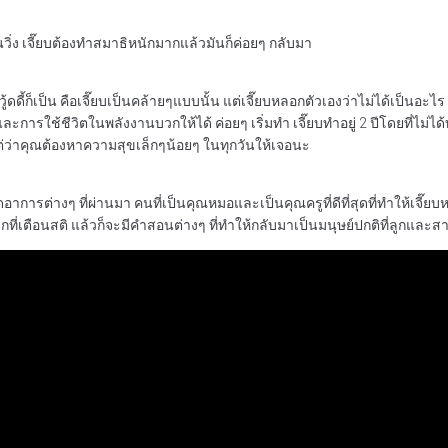
มันวิ่ง เจี๊ยบต้องทำสมาธิหนักมากแล้วมันก็ค่อยๆ กลับมา
ูที่วู้ดดี้ก็เป็น คือเจี๊ยบเป็นคล้ายๆแบบนั้น แต่เจี๊ยบหลอกตัวเองว่าไม่ได้เป
ีและการใช้ชีวิตในพลังงานบวกให้ได้ ค่อยๆ เริ่มทำ เจี๊ยบทำอยู่ 2 ปีโดยที่ไ
แต่ว่าคุณต้องหาความสุขเล็กๆน้อยๆ ในทุกวันให้เจอนะ
งหมดอาการต่างๆ ที่ผ่านมา คนที่เป็นคุณหมอและเป็นคุณครูที่ดีที่สุดที่ทำให้เจ
กที่เตือนสติ แล้วก็จะมีคำสอนต่างๆ ที่ทำให้กลับมาเป็นมนุษย์ปกติที่ลูกและส