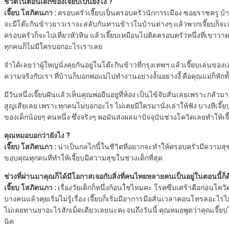
ชีวิตในตอนเด็กของเจี๊ยบเป็นยังไง ?
เจี๊ยบ โสภิตนภา :
ครอบครัวเจี๊ยบเป็นครอบครัวนักการเมือง ซอยราชครู บ้าน
จะมีโต๊ะกินข้าวยาวเราจะสลับกันทานข้าวในบ้านต่างๆ แล้วพวกเจี๊ยบก็จะเป็นร
ครอบครัวก็จะไปเที่ยวหัวหิน แล้วเจี๊ยบเหมือนไปติดครอบครัวหนึ่งที่เขาวาดร
ทุกคนก็ไม่มีใครบอกอะไรเราเลย
จำได้เลยว่าผู้ใหญ่นั่งคุยกันอยู่ในโต๊ะกินข้าวที่กรุงเทพฯ แล้วเจี๊ยบเล่นของ
ความจริงกับเรา ที่บ้านก็บอกพ่อแม่ไปทำงานอย่างงั้นอย่างงี้ คือคุณแม่ก็หักท
มีวันหนึ่งเจี๊ยบฝันแล้วเห็นคุณพ่อยืนอยู่ที่ห้อง เป็นไข้จับสั่นเลยเพราะกล
สูญเสียเลย เพราะทุกคนไม่บอกอะไร ไม่เคยมีใครมานั่งเล่าให้ฟัง บางทีเจี๊ยบออ
ของเด็กน้อยๆ คนหนึ่ง ซึ่งจริงๆ พอมันส่งผลมาปัจจุบันช่วงโควิดเลยทำให้เจ
คุณหมอบอกว่ายังไง ?
เจี๊ยบ โสภิตนภา :
น่าเป็นกลไกนี้ในชีวิตที่อยากจะทำให้ครอบครัวมีความสุข จ
ขอบคุณทุกคนที่ทำให้เจี๊ยบมีความสุขในช่วงเด็กที่สุด
ช่วงที่ผ่านมาคุณก็ได้มีโอกาสเจอกับสิ่งที่คนไทยหลายคนเป็นอยู่ในตอนนี้ก็ค
เจี๊ยบ โสภิตนภา :
เรื่องวัยเด็กก็หนึ่งก้อนใช่ไหมคะ โรคซึมเศร้าคือก่อนโควิ
บางคนแล้วคุยเริ่มไม่รู้เรื่อง เจี๊ยบก็เริ่มมีอาการมือสั่นเวลาคอนโทรลอะไรไม
ไม่เคยทานยาอะไรสักเม็ดเดียวเลยนะคะจนถึงวันนี้ คุณหมอพูดว่าคุณเจี๊ย
นิค