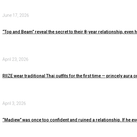
June 17, 2026
“Top and Beam” reveal the secret to their 8-year relationship, even
April 23, 2026
RIIZE wear traditional Thai outfits for the first time — princely au
April 3, 2026
“Madiew” was once too confident and ruined a relationship. If he ev