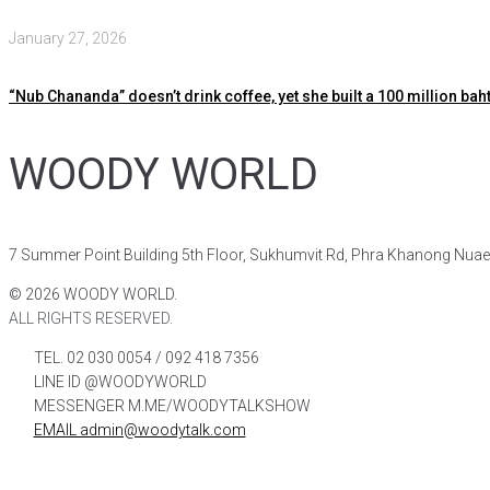
January 27, 2026
“Nub Chananda” doesn’t drink coffee, yet she built a 100 million baht
WOODY WORLD
7 Summer Point Building 5th Floor, Sukhumvit Rd, Phra Khanong Nua
©
2026
WOODY WORLD.
ALL RIGHTS RESERVED.
TEL. 02 030 0054 / 092 418 7356
LINE ID @WOODYWORLD
MESSENGER M.ME/WOODYTALKSHOW
EMAIL admin@woodytalk.com