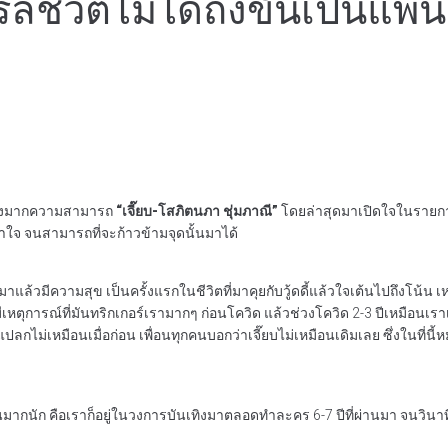
ลชีวิตไม่ได้ถึงขั้นเป็นแพน
แสดงมากความสามารถ
“เจี๊ยบ-โสภิตนภา ชุ่มภาณี”
โดยล่าสุดมาเปิดใจในรายก
ยาใจ จนสามารถที่จะก้าวข้ามจุดนั้นมาได้
 มาแล้วมีความสุข เป็นครั้งแรกในชีวิตที่มาคุยกับวู้ดดี้แล้วใจเต้นไปถึงโน้
ก็มีเหตุการณ์ที่มันทริกเกอร์เรามากๆ ก่อนโควิด แล้วช่วงโควิด 2-3 ปีเหมือนเร
่เหมือนเมื่อก่อน เพื่อนทุกคนบอกว่าเจี๊ยบไม่เหมือนเดิมเลย ซึ่งในที่นี้หม
้านมากนัก คือเราก็อยู่ในวงการบันเทิงมาตลอดทำละคร 6-7 ปีที่ผ่านมา จนวินา