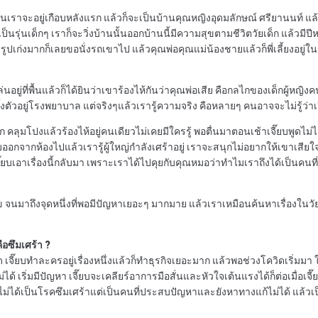
เราจะอยู่เกือบหลังแรก แล้วก็จะเป็นบ้านคุณหญิงอุดมลักษณ์ ศรียานนท์ แล้ว
ุ่นเด็กๆ เราก็จะวิ่งบ้านนั้นออกบ้านนี้มีความสุขตามชีวิตวัยเด็ก แล้วมีปีหนึ
ูปเก่งมากก็เลยขอนั่งรถเขาไป แล้วคุณพ่อคุณแม่น้องชายแล้วก็พี่เลี้ยงอยู่ในร
เล่นอยู่ที่พื้นแล้วก็ได้ยินว่าเขาร้องไห้กันว่าคุณพ่อเสีย คือกลไกของเด็กผู้หญ
ั้งตัวอยู่โรงพยาบาล แต่จริงๆแล้วเรารู้ความจริง คือหลายๆ คนอาจจะไม่รู้ว่าเจี
ัวมาก คลุมโปงแล้วร้องไห้อยู่คนเดียวไม่เคยมีใครรู้ พอตื่นมาตอนเช้าเจี๊ยบพูด
กจากห้องไปแล้วเรารู้ผู้ใหญ่กำลังเศร้าอยู่ เราจะสนุกไม่อยากให้เขาเสียใจ รู้ส
ี๊ยบเอาเรื่องนี้กลับมา เพราะเราได้ไปคุยกับคุณหมอว่าทำไมเราถึงได้เป็นคนที
นมาถึงจุดหนึ่งที่พอมีปัญหาเยอะๆ มากมาย แล้วเราเหมือนค้นหาเรื่องในวัยเด็ก
ือซึมเศร้า ?
ด เจี๊ยบทำละครอยู่เรื่องหนึ่งแล้วก็ทำธุรกิจเยอะมาก แล้วพอช่วงโควิดเริ่มมา 
่ได้ เริ่มมีปัญหา เจี๊ยบจะเคลียร์อาการมือสั่นและหัวใจเต้นแรงได้ก็ต่อเมื่อเจี๊
บไม่ได้เป็นโรคซึมเศร้าแต่เป็นคนที่ประสบปัญหาและยังหาทางแก้ไม่ได้ แล้