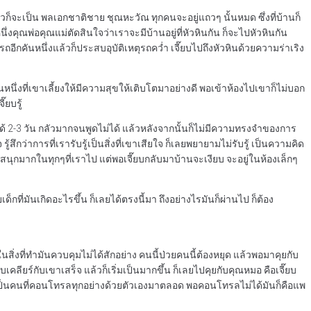
ก็จะเป็น พลเอกชาติชาย ชุณหะวัณ ทุกคนจะอยู่แถวๆ นั้นหมด ซึ่งที่บ้านก็
่งคุณพ่อคุณแม่ตัดสินใจว่าเราจะมีบ้านอยู่ที่หัวหินกัน ก็จะไปหัวหินกัน
ถอีกคันหนึ่งแล้วก็ประสบอุบัติเหตุรถคว่ำ เจี๊ยบไปถึงหัวหินด้วยความร่าเริง
ิงคนหนึ่งที่เขาเลี้ยงให้มีความสุขให้เติบโตมาอย่างดี พอเข้าห้องไปเขาก็ไม่บอก
๊ยบรู้
ไม่ได้ 2-3 วัน กลัวมากจนพูดไม่ได้ แล้วหลังจากนั้นก็ไม่มีความทรงจำของการ
ึกว่าการที่เรารับรู้เป็นสิ่งที่เขาเสียใจ ก็เลยพยายามไม่รับรู้ เป็นความคิด
่สนุกมากในทุกๆที่เราไป แต่พอเจี๊ยบกลับมาบ้านจะเงียบ จะอยู่ในห้องเล็กๆ
ที่มันเกิดอะไรขึ้น ก็เลยได้ตรงนี้มา ถึงอย่างไรมันก็ผ่านไป ก็ต้อง
ในสิ่งที่ทำมันควบคุมไม่ได้สักอย่าง คนนี้ป่วยคนนี้ต้องหยุด แล้วพอมาคุยกับ
ยบเคลียร์กับเขาเสร็จ แล้วก็เริ่มเป็นมากขึ้น ก็เลยไปคุยกับคุณหมอ คือเจี๊ยบ
วเป็นคนที่คอนโทรลทุกอย่างด้วยตัวเองมาตลอด พอคอนโทรลไม่ได้มันก็คือแพ